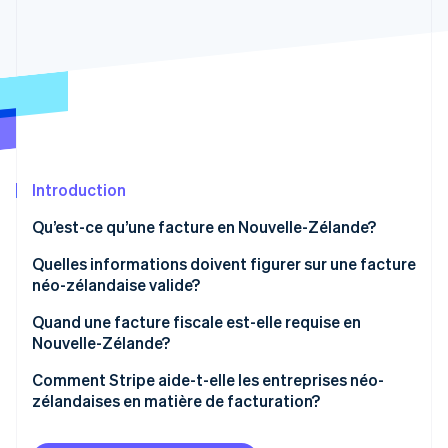
Commerce de détail
État des API
Atlas
Constitution d'une entreprise
Climate
Élimination du carbone
Écosystème
Identity
Partenaires
Vérification de l'identité
Stripe App Marketplace
Introduction
Qu’est-ce qu’une facture en Nouvelle-Zélande?
Stripe Sessions 2026
Quelles informations doivent figurer sur une facture
Découvrez comment Stripe construit l’infrastructure écon
néo-zélandaise valide?
l’IA.
Regarder
Informations sur l’entreprise
Quand une facture fiscale est-elle requise en
Nouvelle-Zélande?
Informations sur le client
Facture régulière vs. facture fiscale
Comment Stripe aide-t-elle les entreprises néo-
Informations sur la facture
zélandaises en matière de facturation?
Éléments d’une facture fiscale
Informations sur les prix
Création de factures