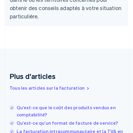
简体中文
English
obtenir des conseils adaptés à votre situation
Chypre
English
particulière.
Croatie
English
Italiano
Danemark
English
Émirats arabes unis
English
Espagne
Español
English
Estonie
Plus d'articles
English
États-Unis
Tous les articles sur la facturation
English
Español
简体中文
Finlande
English
Svenska
France
Qu’est-ce que le coût des produits vendus en
Français
English
comptabilité?
Gibraltar
Qu’est-ce qu’un format de facture de service?
English
Grèce
La facturation intracommunautaire et la TVA en