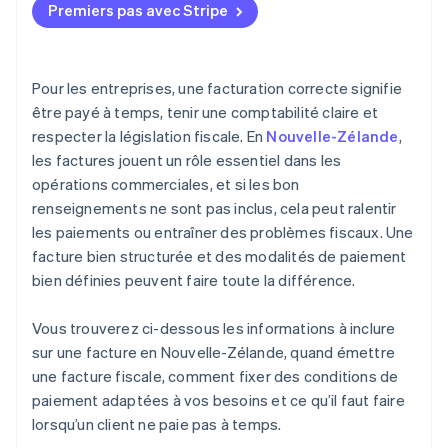
Premiers pas avec Stripe
Modalités et instructions de paiement
Accepter les paiements
Suivi des paiements
Pour les entreprises, une facturation correcte signifie
Gestion de la facturation récurrente
être payé à temps, tenir une comptabilité claire et
respecter la législation fiscale. En
Nouvelle-Zélande
,
Maintien de la conformité à la TPS
les factures jouent un rôle essentiel dans les
Suivi des factures en temps réel
opérations commerciales, et si les bon
renseignements ne sont pas inclus, cela peut ralentir
Exploiter la facturation multidevises et
internationale
les paiements ou entraîner des problèmes fiscaux. Une
facture bien structurée et des modalités de paiement
bien définies peuvent faire toute la différence.
Vous trouverez ci-dessous les informations à inclure
sur une facture en Nouvelle-Zélande, quand émettre
une facture fiscale, comment fixer des conditions de
paiement adaptées à vos besoins et ce qu’il faut faire
lorsqu’un client ne paie pas à temps.