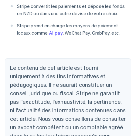
Stripe convertit les paiements et dépose les fonds
en NZD ou dans une autre devise de votre choix.
Stripe prend en charge les moyens de paiement
locaux comme
Alipay
, WeChat Pay, GrabPay, etc.
Allemagne
Deutsch
English
Australie
English
Le contenu de cet article est fourni
Autriche
uniquement à des fins informatives et
Deutsch
English
Belgique
pédagogiques. Il ne saurait constituer un
Nederlands
Français
Deutsch
English
conseil juridique ou fiscal. Stripe ne garantit
Brésil
pas l'exactitude, l'exhaustivité, la pertinence,
Português
English
Bulgarie
ni l'actualité des informations contenues dans
English
cet article. Nous vous conseillons de consulter
Canada
un avocat compétent ou un comptable agréé
English
Français
Chine continentale
dans le ou les territoires concernés pour