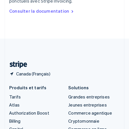
ponctuels avec Stripe Invoicing.
English
简体中文
Slovaquie
Consulter la documentation
English
Slovénie
English
Italiano
Suède
Svenska
English
Suisse
Deutsch
Français
Italiano
English
Thaïlande
ไทย
English
Canada (Français)
Produits et tarifs
Solutions
Tarifs
Grandes entreprises
Atlas
Jeunes entreprises
Authorization Boost
Commerce agentique
Billing
Cryptomonnaie
Capital
Commerce en ligne