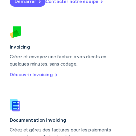
Démarrer
Contacter notre équipe
English
Mexique
Español
English
Norvège
English
Nouvelle-Zélande
English
Pays-Bas
Invoicing
Nederlands
English
Créez et envoyez une facture à vos clients en
Pologne
English
quelques minutes, sans codage.
Portugal
Découvrir Invoicing
Português
English
RAS de Hong Kong, Chine
English
简体中文
République tchèque
English
Roumanie
English
Documentation Invoicing
Royaume-Uni
English
Créez et gérez des factures pour les paiements
Singapour