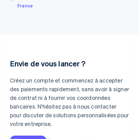
English
France
Hongrie
English
Inde
English
Irlande
English
Italie
Italiano
English
Japon
Envie de vous lancer ?
日本語
English
Lettonie
Créez un compte et commencez à accepter
English
Liechtenstein
des paiements rapidement, sans avoir à signer
Deutsch
English
de contrat ni à fournir vos coordonnées
Lituanie
English
bancaires. N'hésitez pas à nous contacter
Luxembourg
pour discuter de solutions personnalisées pour
Français
Deutsch
English
Malaisie
votre entreprise.
English
简体中文
Malte