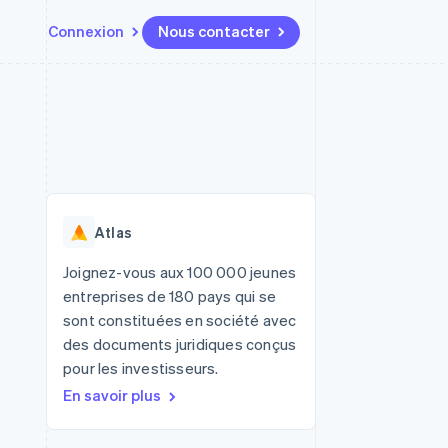
Connexion
Nous contacter
Ressources
Écosystème
Contact
t places de
Plus
Intégrations d'applications
Partenaires
Nous contacter
Product roadmap
ssions
Exemples de code
Stripe App Marketplace
Devenir partenaire
Découvrez ce qui vous attend
Blog des développeurs
r les
rs
État des API
Radar
Prévention de la fraude
Atlas
Atlas
tif
Constitution d'une entreprise
Joignez-vous aux 100 000 jeunes
entreprises de 180 pays qui se
Climate
Élimination du carbone
sont constituées en société avec
des documents juridiques conçus
Identity
Vérification de l'identité
pour les investisseurs.
En savoir plus