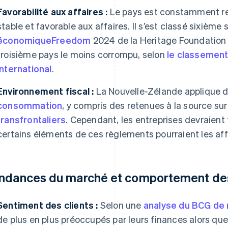
Favorabilité aux affaires :
Le pays est constamment r
stable et favorable aux affaires. Il s’est classé sixième su
économiqueFreedom
2024 de la Heritage Foundation
troisième pays le moins corrompu, selon
le classemen
International
.
Environnement fiscal :
La Nouvelle-Zélande applique 
consommation
, y compris des retenues à la source s
transfrontaliers
. Cependant, les entreprises devraient
certains éléments de ces règlements pourraient les aff
ndances du marché et comportement des
Sentiment des clients :
Selon une
analyse du BCG de
de plus en plus préoccupés par leurs finances alors que