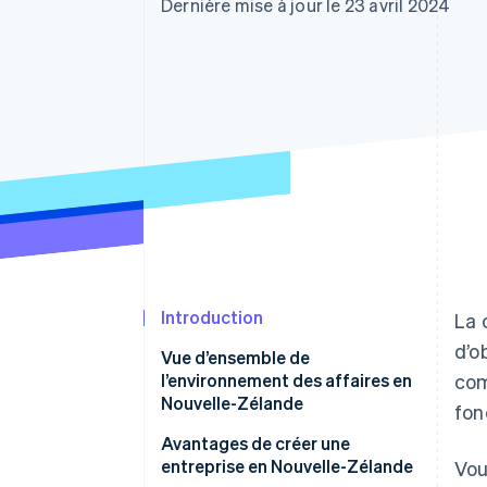
Authorization Boost
Dernière mise à jour le 23 avril 2024
Optimisation des acceptations
Link
Paiements accélérés
Introduction
La 
d’o
Vue d’ensemble de
l’environnement des affaires en
com
Nouvelle-Zélande
fon
Conjoncture économique et
Avantages de créer une
occasions
entreprise en Nouvelle-Zélande
Vou