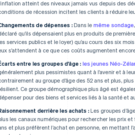
l’inflation atteint des niveaux jamais vus depuis des déc
conditions de récession incitent les clients à réduire l
Changements de dépenses :
Dans le
même sondage
déclaré qu’ils dépensaient plus en produits de première 
les services publics et le loyer) qu’au cours des six mo
eux s’attendent à ce que ces coûts augmentent encore 
Écarts entre les groupes d’âge :
les jeunes Néo-Zéla
généralement plus pessimistes quant à l’avenir et à leu
contrairement au groupe d’âge des 52 ans et plus, plus
résilient. Ce groupe démographique plus âgé est égale
dépenser pour des biens et services liés à la santé et aux
Raisonnement derrière les achats :
Les groupes d’âge 
plus les canaux numériques pour rechercher les prix et 
ans et plus préfèrent l’achat en personne, en mettant l’ac