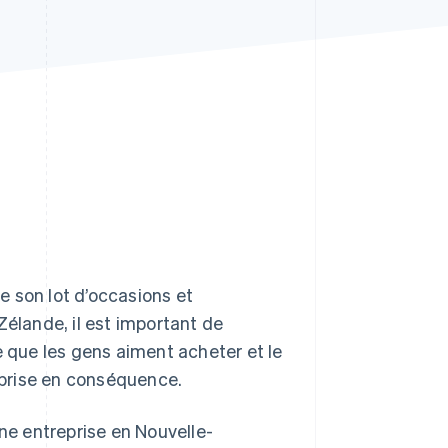
Stripe Sessions 2026
Découvrez comment
Stripe construit
l’infrastructure
économique pour l’IA.
Regarder
e son lot d’occasions et
Zélande, il est important de
e que les gens aiment acheter et le
prise en conséquence.
une entreprise en Nouvelle-