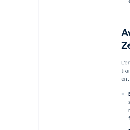
A
Z
L’e
tra
ent