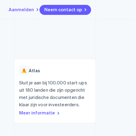
Aanmelden
Neem contact op
Bronnen
Ecosysteem
Contact
marktplaatsen
Meer
App-integraties
Partners
Neem contact op
Product roadmap
Voorbeelden van code
Stripe App Marketplace
Partner worden
Ontdek wat er in het verschiet
or platforms
Developerblog
ligt
r platforms
API-status
financiële
Radar
Atlas
Fraudepreventie
tuele kaarten
Atlas
ing
Sluit je aan bij 100.000 start-ups
Oprichting van een start-up
uit 180 landen die zijn opgericht
Climate
met juridische documenten die
CO₂-verwijdering
klaar zijn voor investeerders.
Identity
Meer informatie
Online identiteitsverificatie