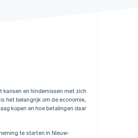
Stripe Sessions 2026
Ontdek hoe Stripe de
economische
infrastructuur voor AI
bouwt.
Nu bekijken
t kansen en hindernissen met zich
is het belangrijk om de economie,
graag kopen en hoe betalingen daar
eming te starten in Nieuw-