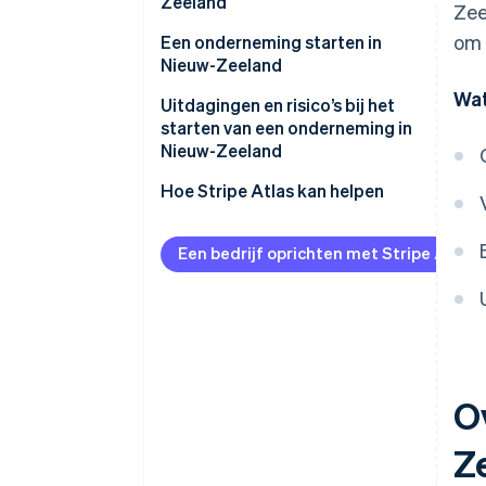
Zeeland
Zee
overwegingen
om 
Een onderneming starten in
Markttrends en klantgedrag
Nieuw-Zeeland
Wat
Juridische en administratieve
Uitdagingen en risico’s bij het
stappen
starten van een onderneming in
Nieuw-Zeeland
Registratie van de onderneming
Hoe Stripe Atlas kan helpen
Plannen voor succes
Aanmelden bij Atlas
Je gedifferentieerde positie op
Een bedrijf oprichten met Stripe Atlas
de Nieuw-Zeelandse markt
Betalingen accepteren en
bepalen
bankieren voordat je EIN-
nummer arriveert
De juiste bedrijfsstructuur
kiezen
Aankoop van aandelen door de
oprichter zonder contant geld
Registratieprocessen en
O
juridische documentatie
Automatische indiening van
belastingkeuzeformulier 83(b)
Z
Inzicht in
belastingverplichtingen en GST
Juridische bedrijfsdocumenten