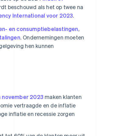
rdt beschouwd als het op twee na
ency International voor 2023
.
en- en consumptiebelastingen
,
talingen
. Ondernemingen moeten
egelgeving hen kunnen
n november 2023
maken klanten
omie vertraagde en de inflatie
ge inflatie en recessie zorgen
t tot 60% van de klanten meer uit