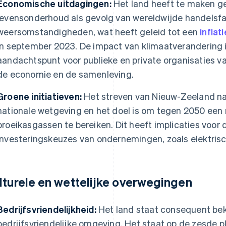
Economische uitdagingen:
Het land heeft te maken g
levensonderhoud als gevolg van wereldwijde handelsf
weersomstandigheden, wat heeft geleid tot een
inflati
in september 2023. De impact van klimaatverandering i
aandachtspunt voor publieke en private organisaties v
de economie en de samenleving.
Groene initiatieven:
Het streven van Nieuw-Zeeland naa
nationale wetgeving en het doel is om tegen 2050 een n
broeikasgassen te bereiken. Dit heeft implicaties voor 
investeringskeuzes van ondernemingen, zoals elektri
lturele en wettelijke overwegingen
Bedrijfsvriendelijkheid:
Het land staat consequent bek
bedrijfsvriendelijke omgeving. Het staat op de zesde 