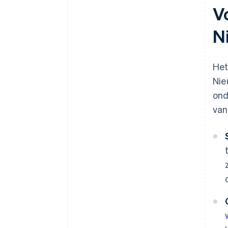
V
N
Het
Nie
ond
van