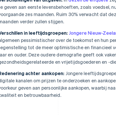
te geven aan eerste levensbehoeften, zoals voedsel, nu
voorgaande zes maanden. Ruim 30% verwacht dat dez
maanden verder zullen stijgen.
Verschillen in leeftijdsgroepen:
Jongere Nieuw-Zeel
algemeen pessimistischer over de toekomst en hun pers
tegenstelling tot de meer optimistische en financieel 
jaar en ouder. Deze oudere demografie geeft ook vaker
gezondheidsgerelateerde en vrijetijdsgoederen en -di
Redenering achter aankopen:
Jongere leeftijdsgroep
digitale kanalen om prijzen te onderzoeken en aankopen
voorkeur geven aan persoonlijke aankopen, waarbij naast
kwaliteit en betrouwbaarheid.