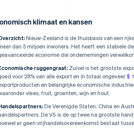
onomisch klimaat en kansen
Overzicht:
Nieuw-Zeeland is de thuisbasis van een rijke,
meer dan 5 miljoen inwoners. Het heeft een stabiele d
geavanceerde economie die ondernemingen verwelko
Economische ruggengraat:
Zuivel is het grootste ex
goed voor 28% van alle export en in totaal ongeveer
$ 
exportproducten en belangrijke economische industrieë
waaronder vlees, fruit, groenten, wijn en hout.
Handelspartners:
De Verenigde Staten, China en Austra
handelspartners. De VS is de op twee na grootste han
hoewel er geen vrijhandelsovereenkomst bestaat tusse