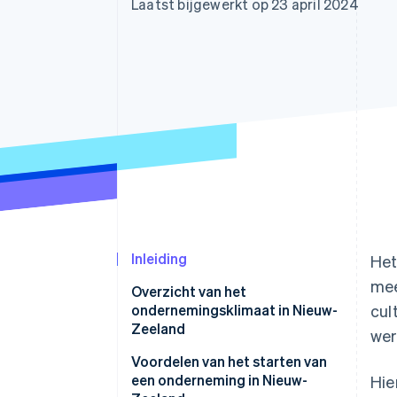
Laatst bijgewerkt op 23 april 2024
Link
Versneld afrekenen
Financial Connections
Data gekoppelde rekeningen
Inleiding
Het
mee
Overzicht van het
ondernemingsklimaat in Nieuw-
cul
Zeeland
wer
Economisch klimaat en kansen
Voordelen van het starten van
een onderneming in Nieuw-
Hie
Culturele en wettelijke