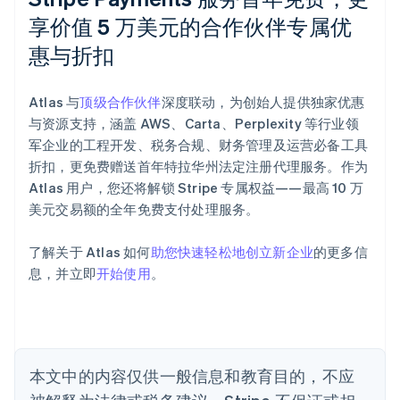
享价值 5 万美元的合作伙伴专属优
惠与折扣
阿联酋
English
爱尔兰
Atlas 与
顶级合作伙伴
深度联动，为创始人提供独家优惠
English
爱沙尼亚
与资源支持，涵盖 AWS、Carta、Perplexity 等行业领
English
军企业的工程开发、税务合规、财务管理及运营必备工具
奥地利
折扣，更免费赠送首年特拉华州法定注册代理服务。作为
Deutsch
English
Atlas 用户，您还将解锁 Stripe 专属权益——最高 10 万
澳大利亚
美元交易额的全年免费支付处理服务。
English
巴西
Português
English
了解关于 Atlas 如何
助您快速轻松地创立新企业
的更多信
保加利亚
息，并立即
开始使用
。
English
比利时
Nederlands
Français
Deutsch
English
波兰
English
丹麦
本文中的内容仅供一般信息和教育目的，不应
English