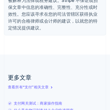
被解释为法律或税务建议。Stripe 不保证或担
德国
保文章中信息的准确性、完整性、充分性或时
Deutsch
English
法国
效性。您应该寻求在您的司法管辖区获得执业
Français
English
许可的合格律师或会计师的建议，以就您的特
芬兰
定情况提供建议。
English
Svenska
荷兰
Nederlands
English
加拿大
English
Français
捷克
English
克罗地亚
English
Italiano
拉脱维亚
更多文章
English
立陶宛
查看所有“支付”相关文章
English
列支敦士登
Deutsch
English
卢森堡
支付网关测试：商家操作指南
Français
Deutsch
English