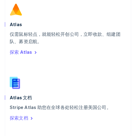
斯洛伐克
English
斯洛文尼亚
English
Italiano
Atlas
泰国
ไทย
English
仅需鼠标轻点，就能轻松开创公司，立即收款、组建团
希腊
队、募资启航。
English
探索 Atlas
西班牙
Español
English
新加坡
English
简体中文
新西兰
English
匈牙利
English
Atlas 文档
意大利
Stripe Atlas 助您在全球各处轻松注册美国公司。
Italiano
English
印度
探索文档
English
英国
English