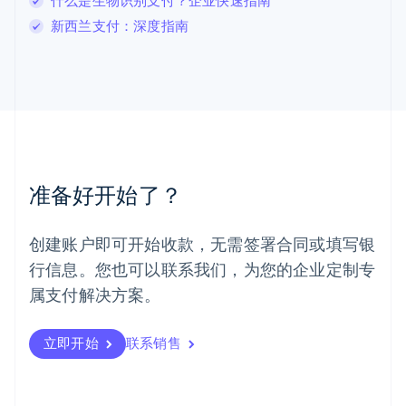
什么是生物识别支付？企业快速指南
罗马尼亚
新西兰支付：深度指南
English
马尔他
English
马来西亚
English
简体中文
美国
English
Español
简体中文
墨西哥
Español
English
准备好开始了？
挪威
English
葡萄牙
创建账户即可开始收款，无需签署合同或填写银
Português
English
行信息。您也可以联系我们，为您的企业定制专
日本
日本語
English
属支付解决方案。
瑞典
Svenska
English
瑞士
立即开始
联系销售
Deutsch
Français
Italiano
English
塞浦路斯
English