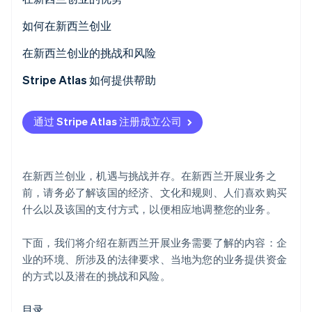
初创企业注册
文化和监管方面的考虑
如何在新西兰创业
Climate
碳移除
市场趋势和客户行为
法律和行政步骤
在新西兰创业的挑战和风险
Identity
在线身份验证
企业注册
Stripe Atlas 如何提供帮助
规划成功
申请使用 Atlas 注册公司
通过 Stripe Atlas 注册成立公司
找出您在新西兰市场的差异化优势
在获取雇主识别号 (EIN) 前开通收款和银行服务
Stripe Sessions 2026
选择正确的业务结构
无现金创始人股权认购
了解 Stripe 如何为 AI 构建经济基础设施。
在新西兰创业，机遇与挑战并存。在新西兰开展业务之
立即观看
注册流程和法律文件
自动提交 83 (b) 税务申报
前，请务必了解该国的经济、文化和规则、人们喜欢购买
什么以及该国的支付方式，以便相应地调整您的业务。
了解纳税义务和 GST
全球顶尖水准的公司法律文件
在新西兰开展业务的法律要求
Stripe Payments 服务首年免费，更享价值 5 万美元的
下面，我们将介绍在新西兰开展业务需要了解的内容：企
合作伙伴专属优惠与折扣
业的环境、所涉及的法律要求、当地为您的业务提供资金
新西兰的融资方式
的方式以及潜在的挑战和风险。
目录