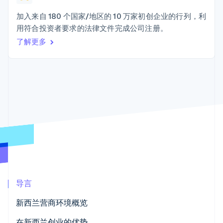
接入 125+ 种支
加密货币
Stripe Sigma
产品路线图
SaaS
付方式
自定义报告
购买
Sessions 年度大会
加入来自 180 个国家/地区的 10 万家初创企业的行列，利
Terminal
Data Pipeline
招聘
用符合投资者要求的法律文件完成公司注册。
线下支付
数据同步
资讯中心
Authorization
资源
了解更多
Stripe Press
Boost
按行业
支付成功率优
应用集成
化
AI 企业
代码示例
Link
创作者经济
开发者博客
联系
加速结账
游戏
API 状态
Financial
酒店、旅游与休闲
联系销售
Connections
保险
成为合作伙伴
关联金融账户
媒体与娱乐
数据
非营利组织
专业服务
公共部门
零售
更多
Product roadmap
了解未来规划
导言
生态系统
Radar
新西兰营商环境概览
合作伙伴
欺诈防范
Stripe App Marketplace
经济形势和机遇
在新西兰创业的优势
Atlas