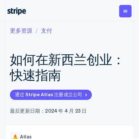
更多资源
支付
按企业阶段
文档
学习
支付
营收
资金管理
平台
易市
大型企业
Stripe 文档
博客
Payments
Billing
Treasury
初创企业
API 参考文档
客户案例
如何在新西兰创业：
在线支付
经常性收入
Con
库与 SDK
指南
企业财务
Managed
Metronome
Stripe Apps
Payments
按用量计费
Global
平台
快速指南
备案商家解决
Payouts
Subscriptions
Capi
按应用场景
方案
平
支持
向第三方
订阅管理
Payment links
客户
指南
智能体商务
打款
Invoicing
Trea
加密货币
获取支持
无代码支付
一次性或定期
Capital
通过 Stripe Atlas 注册成立公司
平
电子商务
接受线上付款
托管支持方案
企业融资
Checkout
账单
嵌入
嵌入式金融
实施预置结账流程
专业服务
预构建支付界
Crypto
Tax
融服
财务自动化
构建平台或交易市场
最后更新日期：2024 年 4 月 23 日
钱包、稳
面
销售税和增值
Iss
全球化企业
管理订阅
定币发行
Elements
税自动化
实体
应用内支付
提供按用量计费
灵活的 UI 组件
和发卡基
Crypto
Revenue
虚拟
交易市场
发行稳定币支持的支付卡
Onramp
Payment
Recognition
础设施
公司
资金管理
通过智能体配置和管理服
可嵌入的
methods
会计自动化
Atlas
平台
务