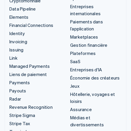
Cryptomonnaie
Entreprises
Data Pipeline
internationales
Elements
Paiements dans
Financial Connections
l’application
Identity
Marketplaces
Invoicing
Gestion financière
Issuing
Plateformes
Link
SaaS
Managed Payments
Entreprises d'IA
Liens de paiement
Économie des créateurs
Payments
Jeux
Payouts
Hôtellerie, voyages et
Radar
loisirs
Revenue Recognition
Assurance
Stripe Sigma
Médias et
Stripe Tax
divertissements