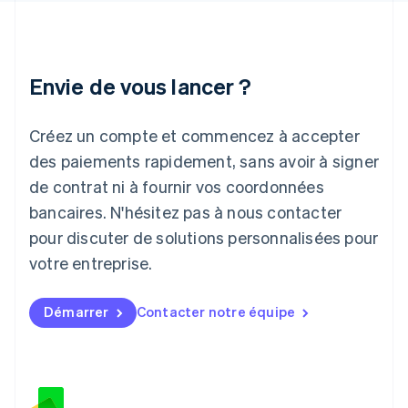
English
Italie
Italiano
English
Japon
Envie de vous lancer ?
日本語
English
Lettonie
Créez un compte et commencez à accepter
English
Liechtenstein
des paiements rapidement, sans avoir à signer
Deutsch
English
de contrat ni à fournir vos coordonnées
Lituanie
English
bancaires. N'hésitez pas à nous contacter
Luxembourg
pour discuter de solutions personnalisées pour
Français
Deutsch
English
Malaisie
votre entreprise.
English
简体中文
Malte
Démarrer
Contacter notre équipe
English
Mexique
Español
English
Norvège
English
Nouvelle-Zélande