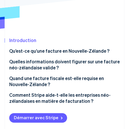
Découvrez les prochaines évolutions
Commerce en ligne
Radar
Prévention de la fraude
Écosystème
Atlas
Constitution de start-up
Partenaires
Introduction
Climate
Stripe App Marketplace
Élimination du carbone
Qu’est-ce qu’une facture en Nouvelle-Zélande ?
Identity
Vérification de l'identité
Quelles informations doivent figurer sur une facture
néo-zélandaise valide ?
Informations sur l’entreprise
Quand une facture fiscale est-elle requise en
Nouvelle-Zélande ?
Informations client
Stripe Sessions 2026
Facture normale vs. facture fiscale
Comment Stripe aide-t-elle les entreprises néo-
Découvrez comment Stripe construit l’infrastructure écono
Informations sur la facture
zélandaises en matière de facturation ?
Regarder la vidéo
Éléments d’une facture fiscale
Informations sur les prix
Création de factures
Démarrer avec Stripe
Modalités et instructions de paiement
Acceptation des paiements