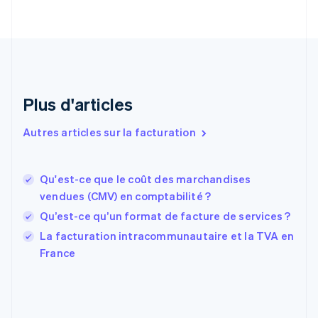
English
Émirats arabes unis
English
Espagne
Español
English
Estonie
Plus d'articles
English
États-Unis
Autres articles sur la facturation
English
Español
简体中文
Finlande
English
Svenska
France
Qu'est-ce que le coût des marchandises
Français
English
vendues (CMV) en comptabilité ?
Gibraltar
Qu’est-ce qu’un format de facture de services ?
English
Grèce
La facturation intracommunautaire et la TVA en
English
France
Hongrie
English
Inde
English
Irlande