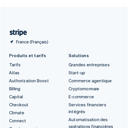
Svenska
English
Suisse
Deutsch
Français
Italiano
English
Thaïlande
ไทย
English
France (Français)
Produits et tarifs
Solutions
Tarifs
Grandes entreprises
Atlas
Start-up
Authorization Boost
Commerce agentique
Billing
Cryptomonnaie
Capital
E-commerce
Checkout
Services financiers
intégrés
Climate
Automatisation des
Connect
opérations financières