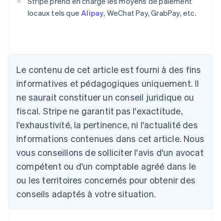
Stripe prend en charge les moyens de paiement
locaux tels que
Alipay
, WeChat Pay, GrabPay, etc.
Allemagne
Deutsch
English
Australie
English
Autriche
Le contenu de cet article est fourni à des fins
Deutsch
English
Belgique
informatives et pédagogiques uniquement. Il
Nederlands
Français
Deutsch
English
ne saurait constituer un conseil juridique ou
Brésil
fiscal. Stripe ne garantit pas l'exactitude,
Português
English
Bulgarie
l'exhaustivité, la pertinence, ni l'actualité des
English
informations contenues dans cet article. Nous
Canada
vous conseillons de solliciter l'avis d'un avocat
English
Français
Chine continentale
compétent ou d'un comptable agréé dans le
简体中文
English
ou les territoires concernés pour obtenir des
Chypre
English
conseils adaptés à votre situation.
Croatie
English
Italiano
Danemark