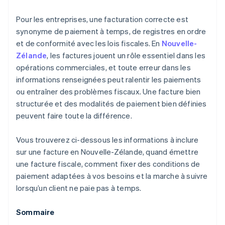
Suivi des paiements
Pour les entreprises, une facturation correcte est
Gestion de la facturation récurrente
synonyme de paiement à temps, de registres en ordre
et de conformité avec les lois fiscales. En
Nouvelle-
Maintien de la conformité à la TPS
Zélande
, les factures jouent un rôle essentiel dans les
Suivi des factures en temps réel
opérations commerciales, et toute erreur dans les
informations renseignées peut ralentir les paiements
Exploiter la facturation multidevises et
internationale
ou entraîner des problèmes fiscaux. Une facture bien
structurée et des modalités de paiement bien définies
peuvent faire toute la différence.
Vous trouverez ci-dessous les informations à inclure
sur une facture en Nouvelle-Zélande, quand émettre
une facture fiscale, comment fixer des conditions de
paiement adaptées à vos besoins et la marche à suivre
lorsqu’un client ne paie pas à temps.
Sommaire