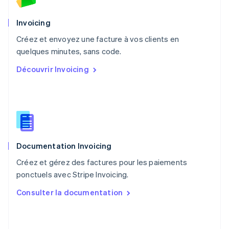
English
Pays-Bas
Invoicing
Nederlands
English
Créez et envoyez une facture à vos clients en
Pologne
English
quelques minutes, sans code.
Portugal
Découvrir Invoicing
Português
English
R.A.S. de Hong Kong, Chine
English
简体中文
République tchèque
English
Roumanie
English
Documentation Invoicing
Royaume-Uni
English
Créez et gérez des factures pour les paiements
Singapour
ponctuels avec Stripe Invoicing.
English
简体中文
Slovaquie
Consulter la documentation
English
Slovénie
English
Italiano
Suède