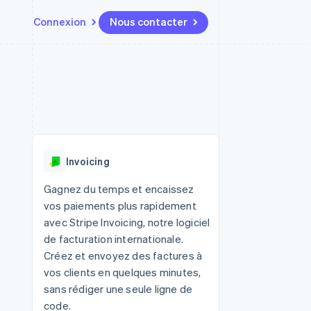
Connexion
Nous contacter
Ressources
Écosystème
Contact
t places de
Plus
Intégrations d'applications
Partenaires
Nous contacter
Product roadmap
ssions
Exemples de code
Stripe App Marketplace
Devenir partenaire
Découvrez ce qui vous attend
Blog des développeurs
r les
rs
État des API
Radar
Prévention de la fraude
Invoicing
Atlas
tif
Constitution d'une entreprise
Gagnez du temps et encaissez
vos paiements plus rapidement
Climate
Élimination du carbone
avec Stripe Invoicing, notre logiciel
de facturation internationale.
Identity
Vérification de l'identité
Créez et envoyez des factures à
vos clients en quelques minutes,
sans rédiger une seule ligne de
code.