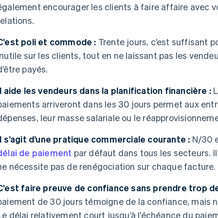
également encourager les clients à faire affaire avec v
relations.
C’est poli et commode :
Trente jours, c’est suffisant p
inutile sur les clients, tout en ne laissant pas les ven
d’être payés.
Il aide les vendeurs dans la planification financière :
L
paiements arriveront dans les 30 jours permet aux entre
dépenses, leur masse salariale ou le réapprovisionnem
Il s’agit d’une pratique commerciale courante :
N/30 e
délai de paiement
par défaut dans tous les secteurs. Il 
ne nécessite pas de renégociation sur chaque facture.
C’est faire preuve de confiance sans prendre trop de
paiement de 30 jours témoigne de la confiance, mais ne
Le délai relativement court jusqu’à l’échéance du paiem