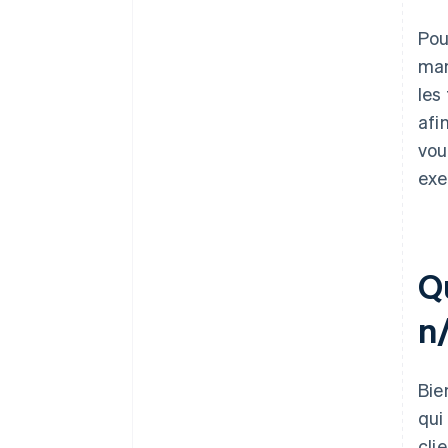
Pou
man
les
afi
vou
exe
Qu
n
Bie
qui
cli