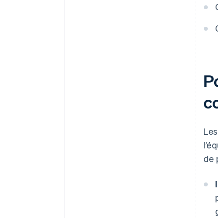
Surveiller et modifier l’approche
au besoin
Soyez ferme, mais juste
Savoir quand pousser et quand
être accommodant
Po
Utilisez des outils qui font le
gros du travail
c
Escalader si nécessaire
Apprendre de chaque situation
Les
l’é
de 