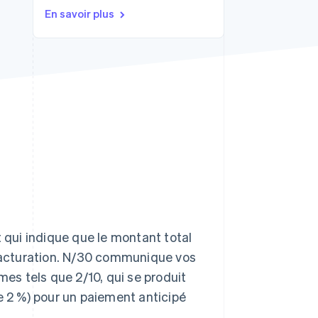
En savoir plus
Stripe Sessions 2026
Découvrez comment
Stripe construit
l’infrastructure
économique pour l’IA.
Regarder
t qui indique que le montant total
 facturation. N/30 communique vos
mes tels que 2/10, qui se produit
e 2 %) pour un paiement anticipé