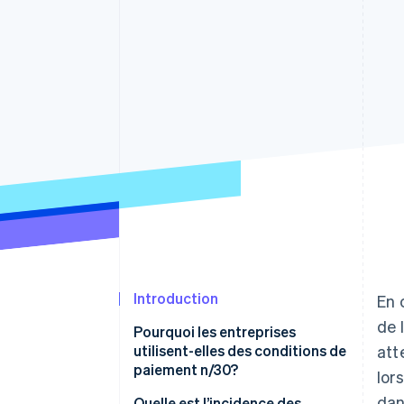
Authorization Boost
Optimisation des acceptations
Link
Paiements accélérés
Introduction
En 
de 
Pourquoi les entreprises
utilisent-elles des conditions de
att
paiement n/30?
lor
dan
Quelle est l’incidence des