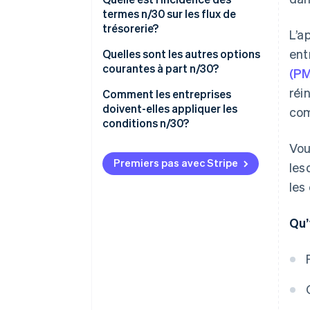
termes n/30 sur les flux de
trésorerie?
L’a
ent
Quelles sont les autres options
courantes à part n/30?
(PM
réi
Comment les entreprises
doivent-elles appliquer les
com
conditions n/30?
Vou
Assurez-vous que tout le
monde est sur la même
Premiers pas avec Stripe
les
longueur d’onde
les
Envoyez des factures faciles à
comprendre
Qu’
Effectuer un suivi avant
l’échéance des paiements
Récompenser les clients pour
les paiements anticipés