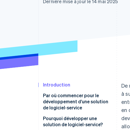
Authorization Boost
Dernière mise à jour le 14 mai 2025
Optimisation des acceptations
Link
Paiements accélérés
Introduction
De 
à s
Par où commencer pour le
développement d’une solution
ent
de logiciel-service
en 
dev
Pourquoi développer une
solution de logiciel-service?
all