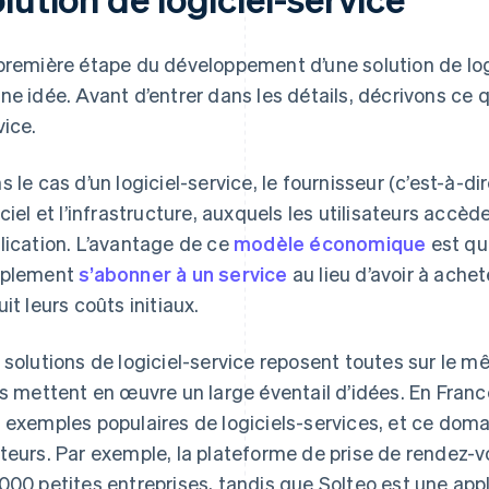
première étape du développement d’une solution de logi
ne idée. Avant d’entrer dans les détails, décrivons ce q
vice.
s le cas d’un logiciel-service, le fournisseur (c’est-à-di
iciel et l’infrastructure, auxquels les utilisateurs accè
lication. L’avantage de ce
modèle économique
est que
mplement
s’abonner à un service
au lieu d’avoir à achete
uit leurs coûts initiaux.
 solutions de logiciel-service reposent toutes sur le 
es mettent en œuvre un large éventail d’idées. En Franc
 exemples populaires de logiciels-services, et ce dom
teurs. Par exemple, la plateforme de prise de rendez-v
000 petites entreprises, tandis que Solteo est une app