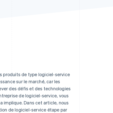
Stripe Sessions 2026
Découvrez comment
Stripe construit
l’infrastructure
économique pour l’IA.
Regarder
 produits de type logiciel-service
issance sur le marché, car les
ever des défis et des technologies
treprise de logiciel-service, vous
a implique. Dans cet article, nous
ion de logiciel-service étape par