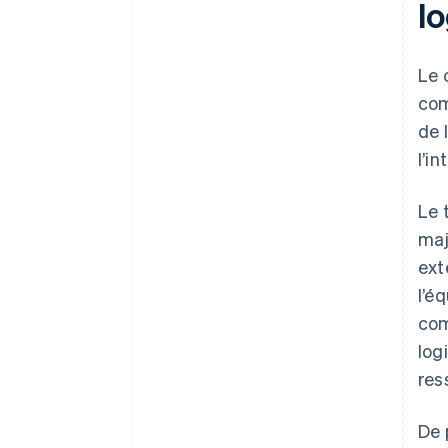
lo
Le 
com
de 
l’i
Le 
maj
ext
l’é
com
log
res
De 