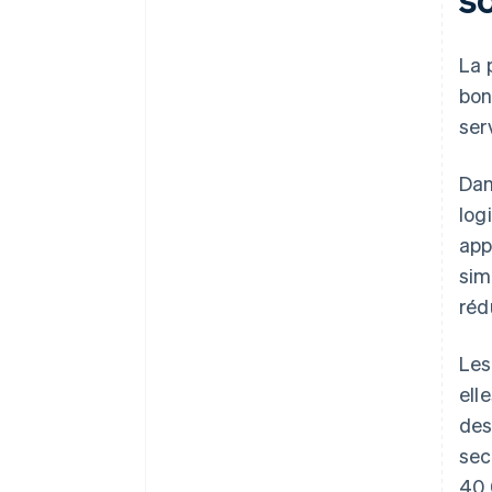
La 
bon
ser
Dan
log
app
si
réd
Les
ell
des
sec
40 