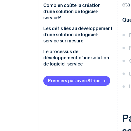
éta
Avantages pour les entreprises
Combien coûte la création
d’une solution de logiciel-
Avantages pour les clients
service?
Que
Comment les plateformes de
Les défis liés au développement
logiciels-services sont-elles
d’une solution de logiciel-
réglementées en France?
service sur mesure
Le processus de
développement d’une solution
de logiciel-service
Conception
Premiers pas avec Stripe
Développement
Lancement
P
so