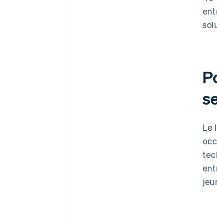
ent
sol
P
s
Le 
occ
tec
ent
jeu