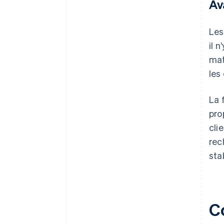
Av
Les
il 
mat
les
La 
pro
cli
rec
sta
C