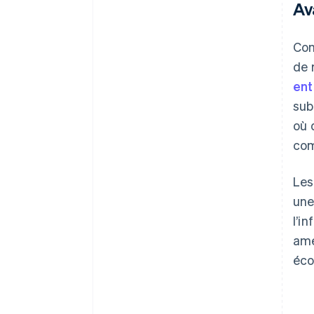
Av
Con
de 
ent
sub
où 
com
Les
une
l’i
amé
éco