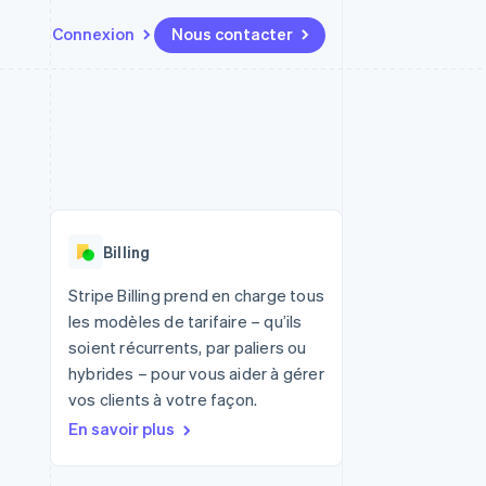
Connexion
Nous contacter
Ressources
Écosystème
Contact
t places de
Plus
Intégrations d'applications
Partenaires
Nous contacter
Product roadmap
ssions
Exemples de code
Stripe App Marketplace
Devenir partenaire
Découvrez ce qui vous attend
Blog des développeurs
r les
rs
État des API
Radar
Prévention de la fraude
Billing
Atlas
tif
Constitution d'une entreprise
Stripe Billing prend en charge tous
les modèles de tarifaire – qu’ils
Climate
Élimination du carbone
soient récurrents, par paliers ou
hybrides – pour vous aider à gérer
Identity
Vérification de l'identité
vos clients à votre façon.
En savoir plus