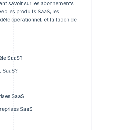
vent savoir sur les abonnements
c les produits SaaS, les
odèle opérationnel, et la façon de
èle SaaS?
t SaaS?
rises SaaS
reprises SaaS