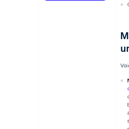
données
Intégration et compatibilité
Évolutivité
M
Conformité réglementaire
u
Évolution des besoins des
clients
Voi