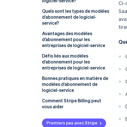
logiciel-service?
Ci-
Saa
Quels sont les types de modèles
d’abonnement de logiciel-
ava
service?
tir
Avantages des modèles
d’abonnement pour les
Que
entreprises de logiciel-service
Défis liés aux modèles
d’abonnement pour les
entreprises de logiciel-service
Attrition des clients
Bonnes pratiques en matière de
modèles d’abonnement de
Facturation et gestion des
logiciel-service
revenus
Fidélisation de la clientèle
Comment Stripe Billing peut
CAC
vous aider
Tarification
Compétition
Premiers pas avec Stripe
Sécurité et confidentialité des