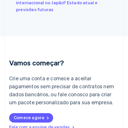
França
internacional no Japão? Estado atual e
Français
English
previsões futuras
Gibraltar
English
Grécia
English
Hungria
English
Índia
English
Irlanda
Vamos começar?
English
Itália
Crie uma conta e comece a aceitar
Italiano
English
Japão
pagamentos sem precisar de contratos nem
日本語
English
dados bancários, ou fale conosco para criar
Letônia
English
um pacote personalizado para sua empresa.
Liechtenstein
Deutsch
English
Comece agora
Lituânia
English
Fale com a equipe de vendas