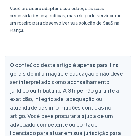
Você precisará adaptar esse esboço às suas
necessidades específicas, mas ele pode servir como
um roteiro para desenvolver sua solução de SaaS na
França.
Alemanha
Deutsch
English
Austrália
O conteúdo deste artigo é apenas para fins
English
gerais de informação e educação e não deve
Áustria
ser interpretado como aconselhamento
Deutsch
English
Bélgica
jurídico ou tributário. A Stripe não garante a
Nederlands
Français
Deutsch
English
exatidão, integridade, adequação ou
Brasil
atualidade das informações contidas no
Português
English
Bulgária
artigo. Você deve procurar a ajuda de um
English
advogado competente ou contador
Canadá
English
Français
licenciado para atuar em sua jurisdição para