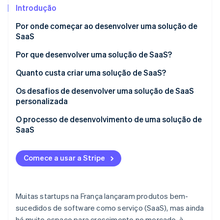
Introdução
Ecossistema
Por onde começar ao desenvolver uma solução de
SaaS
Stripe Sessions 2026
Parceiros
Stripe App Marketplace
Por que desenvolver uma solução de SaaS?
Veja como a Stripe está construindo a infraestrutura econô
Assista agora
Vantagens para empresas
Quanto custa criar uma solução de SaaS?
Vantagens para os clientes
Como as plataformas de SaaS são regulamentadas
Os desafios de desenvolver uma solução de SaaS
na França?
personalizada
O processo de desenvolvimento de uma solução de
SaaS
Design
Comece a usar a Stripe
Desenvolvimento
Lançamento
Muitas startups na França lançaram produtos bem-
sucedidos de software como serviço (SaaS), mas ainda
há muito espaço para crescimento no mercado, à