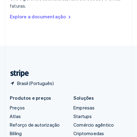
República Tcheca
faturas.
English
Romênia
Explore a documentação
English
Singapura
English
简体中文
Suécia
Svenska
English
Suíça
Deutsch
Français
Italiano
English
Tailândia
ไทย
English
Brasil (Português)
Produtos e preços
Soluções
Preços
Empresas
Atlas
Startups
Reforço de autorização
Comércio agêntico
Billing
Criptomoedas