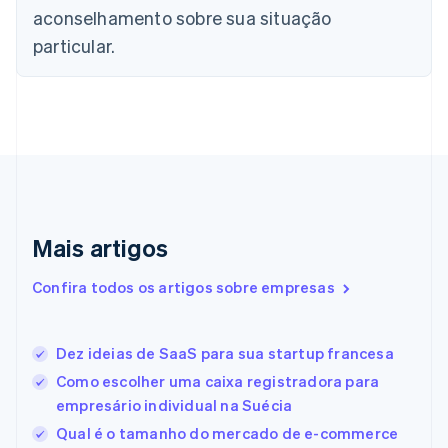
China continental
aconselhamento sobre sua situação
简体中文
English
Chipre
particular.
English
Croácia
English
Italiano
Dinamarca
English
Emirados Árabes Unidos
English
Eslováquia
English
Mais artigos
Eslovênia
English
Italiano
Confira todos os artigos sobre empresas
Espanha
Español
English
Estados Unidos
Dez ideias de SaaS para sua startup francesa
English
Español
简体中文
Estônia
Como escolher uma caixa registradora para
English
empresário individual na Suécia
Finlândia
Qual é o tamanho do mercado de e-commerce
English
Svenska