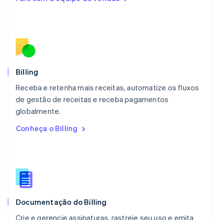
Luxemburgo
Français
Deutsch
English
Malásia
English
简体中文
Malta
English
México
Español
English
Billing
Noruega
Receba e retenha mais receitas, automatize os fluxos
English
de gestão de receitas e receba pagamentos
Nova Zelândia
English
globalmente.
Países Baixos
Conheça o Billing
Nederlands
English
Polônia
English
Portugal
Português
English
RAE de Hong Kong, China
English
简体中文
Documentação do Billing
Reino Unido
English
Crie e gerencie assinaturas, rastreie seu uso e emita