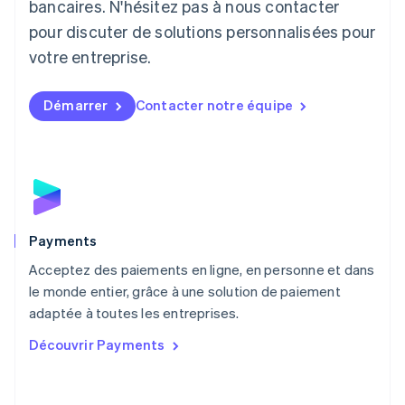
Lituanie
bancaires. N'hésitez pas à nous contacter
English
pour discuter de solutions personnalisées pour
Luxembourg
votre entreprise.
Français
Deutsch
English
Malaisie
English
简体中文
Démarrer
Contacter notre équipe
Malte
English
Mexique
Español
English
Norvège
English
Nouvelle-Zélande
English
Payments
Pays-Bas
Acceptez des paiements en ligne, en personne et dans
Nederlands
English
le monde entier, grâce à une solution de paiement
Pologne
English
adaptée à toutes les entreprises.
Portugal
Découvrir Payments
Português
English
RAS de Hong Kong, Chine
English
简体中文