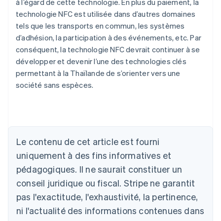
à l’égard de cette technologie. En plus du paiement, la
technologie NFC est utilisée dans d’autres domaines
tels que les transports en commun, les systèmes
d’adhésion, la participation à des événements, etc. Par
conséquent, la technologie NFC devrait continuer à se
développer et devenir l’une des technologies clés
permettant à la Thaïlande de s’orienter vers une
société sans espèces.
Le contenu de cet article est fourni
Allemagne
uniquement à des fins informatives et
Deutsch
English
Australie
pédagogiques. Il ne saurait constituer un
English
conseil juridique ou fiscal. Stripe ne garantit
Autriche
Deutsch
English
pas l'exactitude, l'exhaustivité, la pertinence,
Belgique
ni l'actualité des informations contenues dans
Nederlands
Français
Deutsch
English