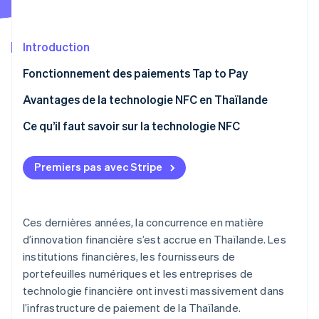
Commerce de détail
État des API
Atlas
Constitution d'une entreprise
Introduction
Climate
Élimination du carbone
Écosystème
Fonctionnement des paiements Tap to Pay
Identity
Partenaires
Vérification de l'identité
Qu’est-ce que la NFC ?
Avantages de la technologie NFC en Thaïlande
Stripe App Marketplace
Modes d’utilisation de la technologie NFC
Ce qu’il faut savoir sur la technologie NFC
La technologie NFC nécessite-t-elle Internet ?
Premiers pas avec Stripe
Stripe Sessions 2026
Découvrez comment Stripe construit l’infrastructure écon
l’IA.
Regarder
Ces dernières années, la concurrence en matière
d’innovation financière s’est accrue en Thaïlande. Les
institutions financières, les fournisseurs de
portefeuilles numériques et les entreprises de
technologie financière ont investi massivement dans
l’infrastructure de paiement de la Thaïlande.