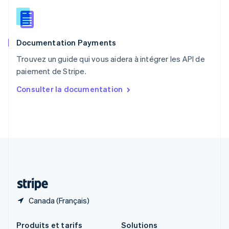
République tchèque
English
Roumanie
English
Documentation Payments
Royaume-Uni
English
Trouvez un guide qui vous aidera à intégrer les API de
Singapour
paiement de Stripe.
English
简体中文
Slovaquie
Consulter la documentation
English
Slovénie
English
Italiano
Suède
Svenska
English
Suisse
Deutsch
Français
Italiano
English
Thaïlande
ไทย
English
Canada (Français)
Produits et tarifs
Solutions