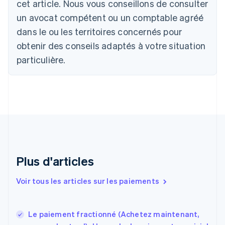
Brésil
cet article. Nous vous conseillons de consulter
Português
English
un avocat compétent ou un comptable agréé
Bulgarie
dans le ou les territoires concernés pour
English
Canada
obtenir des conseils adaptés à votre situation
English
Français
particulière.
Chine continentale
简体中文
English
Chypre
English
Croatie
English
Italiano
Danemark
English
Émirats arabes unis
English
Plus d'articles
Espagne
Español
English
Voir tous les articles sur les paiements
Estonie
English
États-Unis
Le paiement fractionné (Achetez maintenant,
English
Español
简体中文