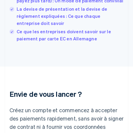
payez plus tard) : Un mode de paiement convivial
Finlande
English
Svenska
La devise de présentation et la devise de
France
règlement expliquées : Ce que chaque
Français
English
entreprise doit savoir
Gibraltar
English
Ce que les entreprises doivent savoir sur le
Grèce
paiement par carte EC en Allemagne
English
Hongrie
English
Inde
English
Irlande
English
Italie
Italiano
English
Envie de vous lancer ?
Japon
日本語
English
Créez un compte et commencez à accepter
Lettonie
English
des paiements rapidement, sans avoir à signer
Liechtenstein
de contrat ni à fournir vos coordonnées
Deutsch
English