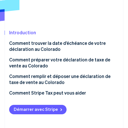
Commerce de détail
État des API
Atlas
Constitution d'une entreprise
Climate
Élimination du carbone
Écosystème
Introduction
Identity
Partenaires
Vérification de l'identité
Stripe App Marketplace
Comment trouver la date d’échéance de votre
déclaration au Colorado
Comment préparer votre déclaration de taxe de
vente au Colorado
Stripe Sessions 2026
Comprendre les règles de taxe de vente des villes à
Comment remplir et déposer une déclaration de
Découvrez comment Stripe construit l’infrastructure écon
charte du Colorado
taxe de vente au Colorado
l’IA.
Regarder
Comment Stripe Tax peut vous aider
Démarrer avec Stripe