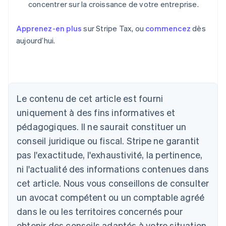
concentrer sur la croissance de votre entreprise.
Apprenez-en plus
sur Stripe Tax, ou
commencez
dès
aujourd’hui.
Le contenu de cet article est fourni
Allemagne
uniquement à des fins informatives et
Deutsch
English
Australie
pédagogiques. Il ne saurait constituer un
English
conseil juridique ou fiscal. Stripe ne garantit
Autriche
Deutsch
English
pas l'exactitude, l'exhaustivité, la pertinence,
Belgique
ni l'actualité des informations contenues dans
Nederlands
Français
Deutsch
English
Brésil
cet article. Nous vous conseillons de consulter
Português
English
un avocat compétent ou un comptable agréé
Bulgarie
dans le ou les territoires concernés pour
English
Canada
obtenir des conseils adaptés à votre situation