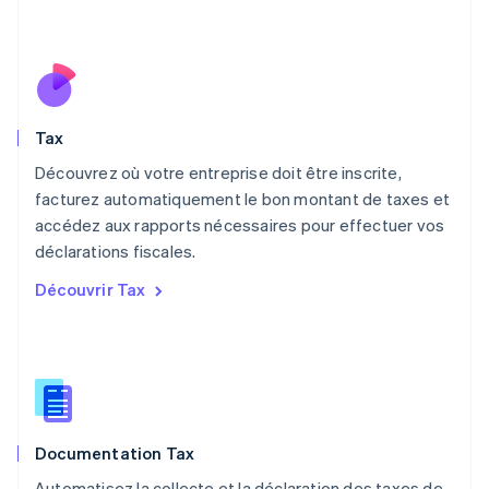
English
简体中文
Malte
English
Mexique
Español
English
Norvège
Tax
English
Nouvelle-Zélande
Découvrez où votre entreprise doit être inscrite,
English
facturez automatiquement le bon montant de taxes et
Pays-Bas
accédez aux rapports nécessaires pour effectuer vos
Nederlands
English
déclarations fiscales.
Pologne
English
Découvrir Tax
Portugal
Português
English
RAS de Hong Kong, Chine
English
简体中文
République tchèque
English
Roumanie
Documentation Tax
English
Royaume-Uni
Automatisez la collecte et la déclaration des taxes de