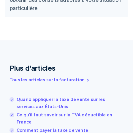
English
Français
particulière.
Chine continentale
简体中文
English
Chypre
English
Croatie
English
Italiano
Danemark
English
Émirats arabes unis
English
Plus d'articles
Espagne
Español
English
Tous les articles sur la facturation
Estonie
English
États-Unis
Quand appliquer la taxe de vente sur les
English
Español
简体中文
services aux États-Unis
Finlande
English
Svenska
Ce qu’il faut savoir sur la TVA déductible en
France
France
Français
English
Comment payer la taxe de vente
Gibraltar