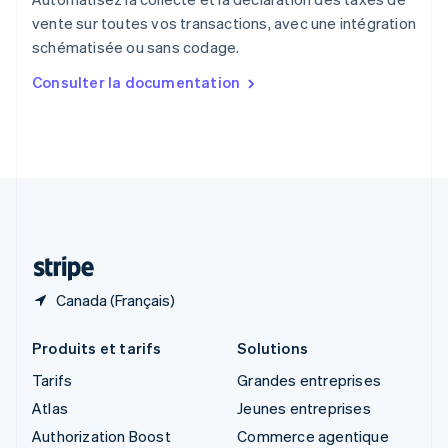
English
vente sur toutes vos transactions, avec une intégration
Singapour
schématisée ou sans codage.
English
简体中文
Slovaquie
Consulter la documentation
English
Slovénie
English
Italiano
Suède
Svenska
English
Suisse
Deutsch
Français
Italiano
English
Thaïlande
ไทย
English
Canada (Français)
Produits et tarifs
Solutions
Tarifs
Grandes entreprises
Atlas
Jeunes entreprises
Authorization Boost
Commerce agentique