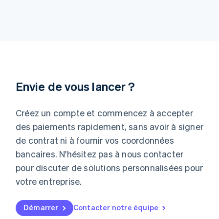
English
Grèce
English
Hongrie
English
Inde
English
Irlande
Envie de vous lancer ?
English
Italie
Italiano
English
Créez un compte et commencez à accepter
Japon
日本語
English
des paiements rapidement, sans avoir à signer
Lettonie
de contrat ni à fournir vos coordonnées
English
bancaires. N'hésitez pas à nous contacter
Liechtenstein
pour discuter de solutions personnalisées pour
Deutsch
English
Lituanie
votre entreprise.
English
Luxembourg
Français
Deutsch
English
Démarrer
Contacter notre équipe
Malaisie