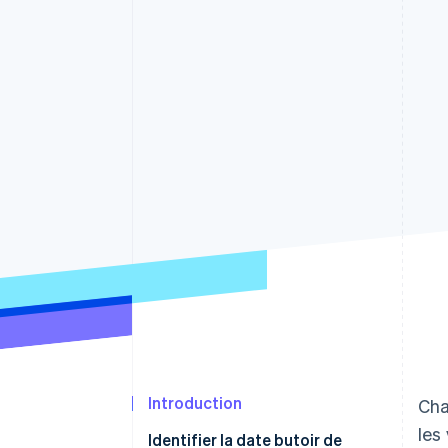
Authorization Boost
Acceptation optimisée
Link
Paiements accélérés
Financial Connections
Comptes financiers associés
Introduction
Cha
les
Identifier la date butoir de