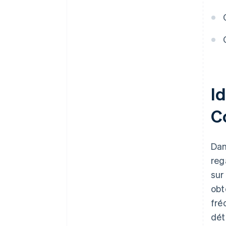
Id
C
Dan
reg
sur
obt
fré
dét