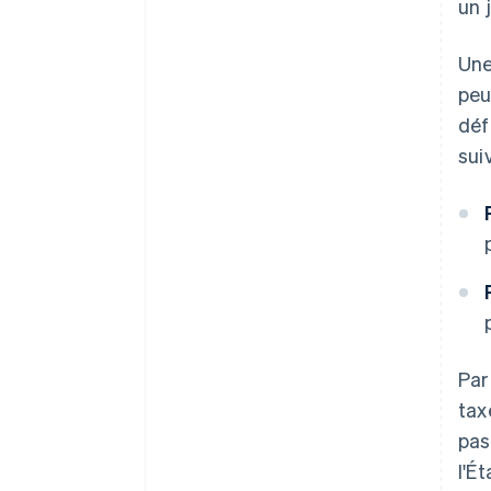
un 
Une
peu
déf
sui
Par
tax
pas
l'É