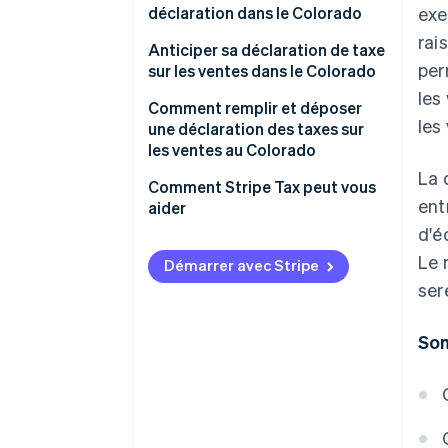
déclaration dans le Colorado
exe
rai
Anticiper sa déclaration de taxe
per
sur les ventes dans le Colorado
les
Comprendre les règles de taxe
Comment remplir et déposer
les
sur les ventes des villes
une déclaration des taxes sur
autonomes du Colorado
les ventes au Colorado
La 
Comment Stripe Tax peut vous
ent
aider
d'é
Le 
Démarrer avec Stripe
ser
So