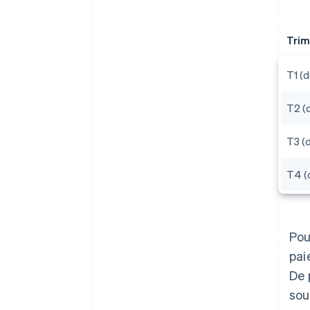
Trim
T1 (d
T2 (d
T3 (d
T4 (
Pou
pai
De 
sou