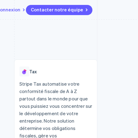
onnexion
Contacter notre équipe
Ressources
Écosystème
Contact
t marketplaces
Plus
Intégrations d'applications
Partenaires
Contacter notre équipe
Product roadmap
elle
Exemples de code
Stripe App Marketplace
Devenir partenaire
Découvrez les prochaines
r les
Blog des développeurs
évolutions
rs
État de l'API
 platforms
Radar
ciers intégrés
Tax
Prévention de la fraude
ratif
es et virtuelles
Atlas
Stripe Tax automatise votre
Constitution de start-up
conformité fiscale de A à Z
Climate
partout dans le monde pour que
Élimination du carbone
vous puissiez vous concentrer sur
Identity
le développement de votre
Vérification de l'identité
entreprise. Notre solution
détermine vos obligations
fiscales, gère vos