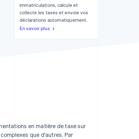
immatriculations, calcule et
collecte les taxes et envoie vos
déclarations automatiquement.
Stripe Sessions 2026
En savoir plus
Découvrez comment
Stripe construit
l’infrastructure
économique de l’IA.
Regarder la vidéo
mentations en matière de taxe sur
s complexes que d'autres. Par