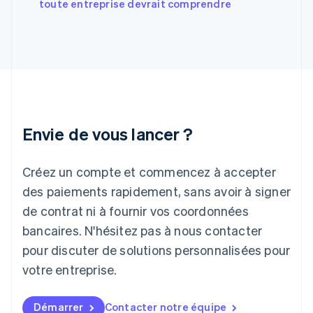
toute entreprise devrait comprendre
Gibraltar
English
Grèce
English
Hongrie
English
Inde
English
Irlande
Envie de vous lancer ?
English
Italie
Italiano
English
Créez un compte et commencez à accepter
Japon
日本語
English
des paiements rapidement, sans avoir à signer
Lettonie
de contrat ni à fournir vos coordonnées
English
bancaires. N'hésitez pas à nous contacter
Liechtenstein
pour discuter de solutions personnalisées pour
Deutsch
English
Lituanie
votre entreprise.
English
Luxembourg
Français
Deutsch
English
Démarrer
Contacter notre équipe