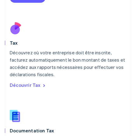
Malaisie
English
简体中文
Malte
English
Mexique
Español
English
Norvège
Tax
English
Nouvelle-Zélande
Découvrez où votre entreprise doit être inscrite,
English
facturez automatiquement le bon montant de taxes et
Pays-Bas
accédez aux rapports nécessaires pour effectuer vos
Nederlands
English
déclarations fiscales.
Pologne
English
Découvrir Tax
Portugal
Português
English
RAS de Hong Kong, Chine
English
简体中文
République tchèque
English
Roumanie
Documentation Tax
English