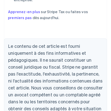
Apprenez-en plus
sur Stripe Tax ou faites vos
premiers pas
dès aujourd’hui.
Le contenu de cet article est fourni
uniquement à des fins informatives et
Allemagne
Deutsch
English
pédagogiques. Il ne saurait constituer un
Australie
conseil juridique ou fiscal. Stripe ne garantit
English
Autriche
pas l'exactitude, l'exhaustivité, la pertinence,
Deutsch
English
ni l'actualité des informations contenues dans
Belgique
cet article. Nous vous conseillons de consulter
Nederlands
Français
Deutsch
English
Brésil
un avocat compétent ou un comptable agréé
Português
English
dans le ou les territoires concernés pour
Bulgarie
obtenir des conseils adaptés à votre situation
English