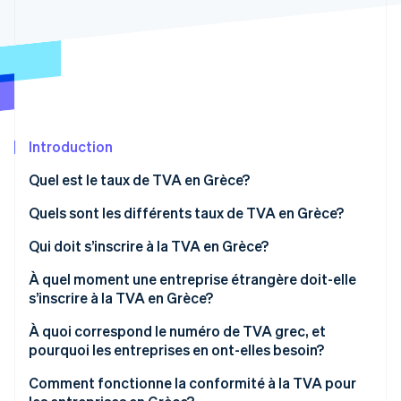
Commerce de détail
État des API
Atlas
Constitution d'une entreprise
Climate
Élimination du carbone
Écosystème
Identity
Partenaires
Vérification de l'identité
Stripe App Marketplace
Introduction
Quel est le taux de TVA en Grèce?
Quels sont les différents taux de TVA en Grèce?
Stripe Sessions 2026
Découvrez comment Stripe construit l’infrastructure écon
Taux standard de 24 %
Qui doit s’inscrire à la TVA en Grèce?
l’IA.
Regarder
Taux réduit de 13 %
À quel moment une entreprise étrangère doit-elle
s’inscrire à la TVA en Grèce?
Taux super-réduit de 6 %
À quoi correspond le numéro de TVA grec, et
Taux 0 % (ou zéro)
pourquoi les entreprises en ont-elles besoin?
Exemptions de TVA
Comment fonctionne la conformité à la TVA pour