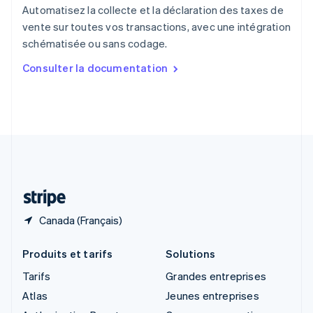
Royaume-Uni
Automatisez la collecte et la déclaration des taxes de
English
vente sur toutes vos transactions, avec une intégration
Singapour
schématisée ou sans codage.
English
简体中文
Slovaquie
Consulter la documentation
English
Slovénie
English
Italiano
Suède
Svenska
English
Suisse
Deutsch
Français
Italiano
English
Thaïlande
ไทย
English
Canada (Français)
Produits et tarifs
Solutions
Tarifs
Grandes entreprises
Atlas
Jeunes entreprises