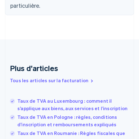
Canada
particulière.
English
Français
Chine continentale
简体中文
English
Chypre
English
Croatie
English
Italiano
Danemark
English
Émirats arabes unis
Plus d'articles
English
Espagne
Tous les articles sur la facturation
Español
English
Estonie
English
Taux de TVA au Luxembourg : comment il
États-Unis
s’applique aux biens, aux services et l’inscription
English
Español
简体中文
Finlande
Taux de TVA en Pologne : règles, conditions
English
Svenska
d’inscription et remboursements expliqués
France
Taux de TVA en Roumanie : Règles fiscales que
Français
English