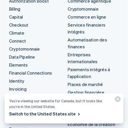
Authorization Boost
Commerce agentique
Billing
Cryptomonnaie
Capital
Commerce en ligne
Checkout
Services financiers
intégrés
Climate
Automatisation des
Connect
finances
Cryptomonnaie
Entreprises
Data Pipeline
internationales
Elements
Paiements intégrés à
Financial Connections
l’application
Identity
Places de marché
Invoicing
Gestion financière
Issuing
Plateformes
You’re viewing our website for Canada, but it looks like
Link
you’re in the United States.
Logiciel-service
Managed Payments
Switch to the United States site
Entreprises d'IA
Liens de paiement
Économie de la création