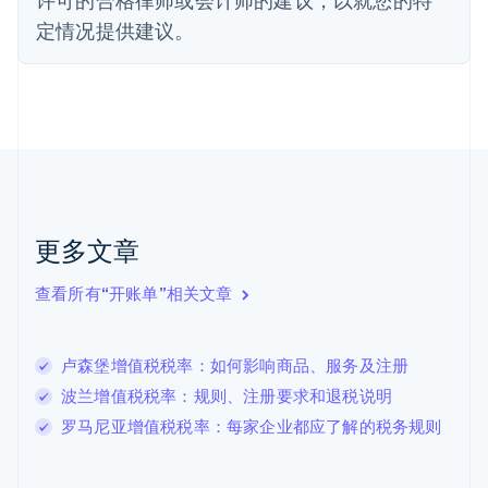
Français
English
定情况提供建议。
芬兰
English
Svenska
荷兰
Nederlands
English
加拿大
English
Français
捷克
English
克罗地亚
English
Italiano
更多文章
拉脱维亚
English
查看所有“开账单”相关文章
立陶宛
English
列支敦士登
卢森堡增值税税率：如何影响商品、服务及注册
Deutsch
English
卢森堡
波兰增值税税率：规则、注册要求和退税说明
Français
Deutsch
English
罗马尼亚增值税税率：每家企业都应了解的税务规则
罗马尼亚
English
马尔他