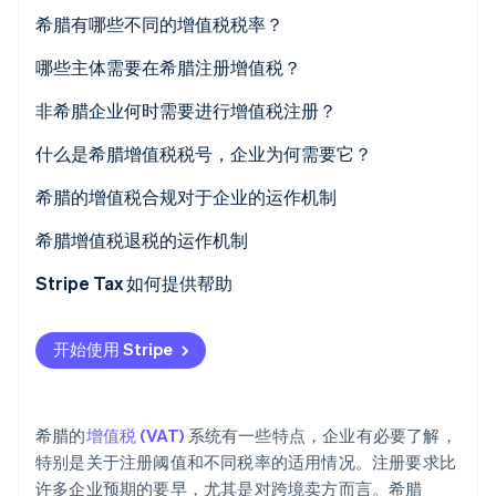
希腊有哪些不同的增值税税率？
24% 标准税率
哪些主体需要在希腊注册增值税？
13% 低税率
非希腊企业何时需要进行增值税注册？
Stripe Sessions 2026
了解 Stripe 如何为 AI 构建经济基础设施。
6% 超低税率
什么是希腊增值税税号，企业为何需要它？
立即观看
0%（或零）税率
希腊的增值税合规对于企业的运作机制
免征增值税
希腊增值税退税的运作机制
岛屿优惠税率
Stripe Tax 如何提供帮助
开始使用 Stripe
希腊的
增值税 (VAT)
系统有一些特点，企业有必要了解，
特别是关于注册阈值和不同税率的适用情况。注册要求比
许多企业预期的要早，尤其是对跨境卖方而言。希腊