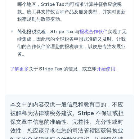
哪个地区，Stripe Tax 均可精准计算并征收应缴税
English
爱尔兰
款。该工具支持数百种产品及服务类型，并实时更新
English
税率规则与政策变动。
爱沙尼亚
English
简化报税流程：
Stripe Tax 与
报税合作伙伴
实现了无
奥地利
缝集成，因此您的全球税务申报既准确又及时。让我
Deutsch
English
们的合作伙伴管理您的报税事宜，以便您专注发展业
澳大利亚
务。
English
巴西
Português
English
了解更多
关于 Stripe Tax 的信息，或立即
开始使用
。
保加利亚
English
比利时
Nederlands
Français
Deutsch
English
波兰
本文中的内容仅供一般信息和教育目的，不应
English
丹麦
被解释为法律或税务建议。Stripe 不保证或担
English
保文章中信息的准确性、完整性、充分性或时
德国
效性。您应该寻求在您的司法管辖区获得执业
Deutsch
English
法国
许可的合格律师或会计师的建议，以就您的特