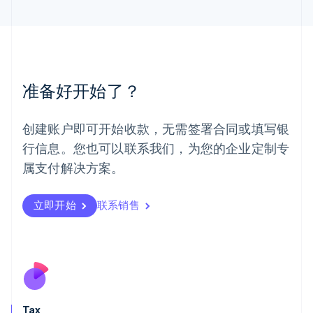
English
马来西亚
English
简体中文
美国
English
Español
简体中文
墨西哥
准备好开始了？
Español
English
挪威
English
创建账户即可开始收款，无需签署合同或填写银
葡萄牙
行信息。您也可以联系我们，为您的企业定制专
Português
English
日本
属支付解决方案。
日本語
English
瑞典
立即开始
联系销售
Svenska
English
瑞士
Deutsch
Français
Italiano
English
塞浦路斯
English
斯洛伐克
English
斯洛文尼亚
Tax