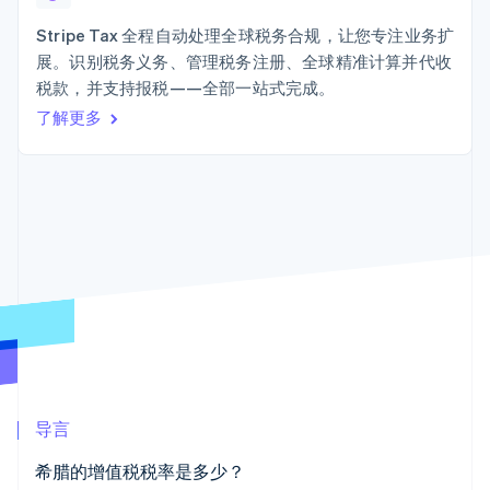
接入 125+ 种支
Stripe Sigma
产品路线图
SaaS
付方式
自定义报告
Sessions 年度大会
Stripe Tax 全程自动处理全球税务合规，让您专注业务扩
Terminal
Data Pipeline
招聘
展。识别税务义务、管理税务注册、全球精准计算并代收
线下支付
数据同步
资讯中心
Authorization
资源
税款，并支持报税——全部一站式完成。
Stripe Press
Boost
按行业
了解更多
支付成功率优
应用集成
化
AI 企业
代码示例
Link
创作者经济
开发者博客
联系
加速结账
游戏
API 状态
酒店、旅游与休闲
联系销售
保险
成为合作伙伴
媒体与娱乐
非营利组织
更多
专业服务
Product roadmap
公共部门
了解未来规划
零售
Radar
欺诈防范
Atlas
生态系统
初创企业注册
导言
合作伙伴
Climate
希腊的增值税税率是多少？
Stripe App Marketplace
碳移除