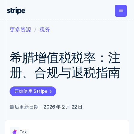
更多资源
税务
按企业阶段
文档
学习
支付
营收
资金管
平台
理
易市
大型企业
Stripe 文档
博客
Payments
Billing
初创企业
API 参考文档
客户案例
希腊增值税税率：注
在线支付
经常性收入
Global
Conn
库与 SDK
指南
Managed
Metronome
Payouts
Stripe Apps
Payments
按用量计费
平台
册、合规与退税指南
备案商家解决
Subscriptions
向第三
按应用场景
方案
方打款
支持
订阅管理
Payment links
Crypto
指南
智能体商务
Invoicing
钱包、
加密货币
获取支持
无代码支付
一次性或定期
开始使用 Stripe
稳定币
电子商务
接受线上付款
托管支持方案
Checkout
账单
发行和
嵌入式金融
实施预置结账流程
专业服务
预构建支付界
Tax
发卡基
财务自动化
构建平台或交易市场
最后更新日期：2026 年 2 月 22 日
面
销售税和增值
础设施
全球化企业
管理订阅
Elements
税自动化
应用内支付
提供按用量计费
灵活的 UI 组件
Revenue
交易市场
发行稳定币支持的支付卡
Payment
Recognition
公司
资金管理
通过智能体配置和管理服
methods
会计自动化
Tax
平台
务