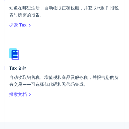
English
Italiano
知道在哪里注册，自动收取正确税额，并获取您制作报税
泰国
ไทย
English
表时所需的报告。
希腊
探索 Tax
English
西班牙
Español
English
新加坡
English
简体中文
新西兰
English
Tax 文档
匈牙利
English
自动收取销售税、增值税和商品及服务税，并报告您的所
意大利
有交易——可选择低代码和无代码集成。
Italiano
English
印度
探索文档
English
英国
English
直布罗陀
English
中国内地