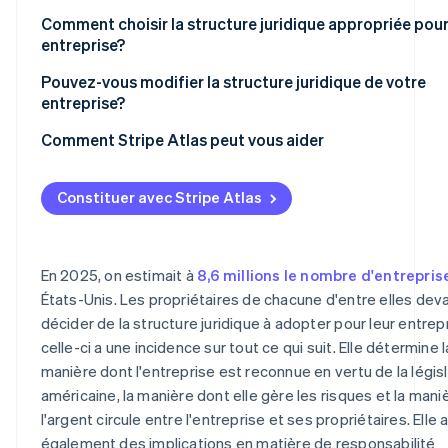
Impôt sur le revenu
Comment choisir la structure juridique appropriée pour
entreprise?
Impôts d’État et taxes locales
Pouvez-vous modifier la structure juridique de votre
Impôts sur les travailleurs indépendants
entreprise?
Taxes sur la masse salariale
Comment Stripe Atlas peut vous aider
Déclarations obligatoires
Faire une demande auprès d’Atlas
Constituer avec Stripe Atlas
Accepter des paiements et effectuer des opérations b
avant l’arrivée de votre EIN
Achat d’actions dématérialisé par les fondateurs
En 2025, on estimait à
8,6 millions le nombre d'entrepris
États-Unis. Les propriétaires de chacune d'entre elles dev
Déclaration fiscale automatique 83(b)
décider de la structure juridique à adopter pour leur entrepr
Documents juridiques d’entreprise de classe mondiale
celle-ci a une incidence sur tout ce qui suit. Elle détermine l
manière dont l'entreprise est reconnue en vertu de la légis
Une année gratuite d’utilisation de Stripe Payments,
américaine, la manière dont elle gère les risques et la mani
plus 50 000 dollars de crédits et de remises chez nos
l'argent circule entre l'entreprise et ses propriétaires. Elle 
partenaires
également des implications en matière de responsabilité