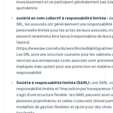
investissement et ne participent généralement pas à l
quotidienne.
société en nom collectif à responsabilité limitée :
da
SRL, les associés ont généralement une responsabilité
personnelle limitée pour les actes de leurs associés, m
peuvent néanmoins être tenus [responsables de leurs 
fautes]
(https://www.law.cornell.edu/wex/limited
liability
partners
Les SRL sont une structure courante pour les cabinets 
services aux entreprises où les associés sont activem
impliqués mais optent pour une protection en matière 
responsabilité.
Société à responsabilité limitée (SARL) :
une SARL co
responsabilité limitée et l'imposition par transparence fi
s'agit d'une structure flexible : les SARL peuvent avoir 
plusieurs propriétaires, et celles-ci peuvent choisir par
modalités de gestion flexibles et opter pour des
choix
facultatifs.