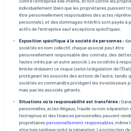
contre l'entreprise elle-même, et non contre les propri
individuellement (bien que les propriétaires puissent to
être personnellement responsables des actes répréhe
personnels), et des dommages-intérêts sont payés à p
actifs de l'entreprise sauf exceptions spécifiques.
Exposition spécifique à la société de personnes :
dan
sociétés en nom collectif, chaque associé peut être
personnellement responsable des contrats, des dette
fautes créés par un autre associé. Les sociétés à respo
limitée réduisent ce risque (selon la législation de l’État
protégeant les associés des actions de l’autre, tandis q
sociétés en commandite protègent les investisseurs pa
mais pas les associés gérants.
Situations où la responsabilité est transférée :
Gara
personnelles, actes illégaux, fraude ou non-séparation 
l’entreprise et des finances personnelles peuvent rendr
propriétaires
personnellement responsables
, même l
structure juridique inclut la séparation. La protection de 