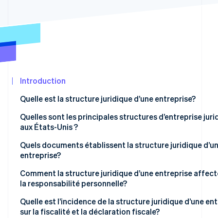
Commerce de détail
développeurs
Atlas
État des API
Constitution d'une entreprise
Climate
Élimination du carbone
Écosystème
Identity
Partenaires
Vérification de l'identité
Stripe App
Marketplace
Introduction
Quelle est la structure juridique d’une entreprise?
Quelles sont les principales structures d’entreprise juri
Stripe Sessions 2026
aux États-Unis ?
Découvrez comment Stripe construit l’infrastructure éco
l’IA.
Quels documents établissent la structure juridique d’u
Regarder
entreprise?
Comment la structure juridique d’une entreprise affecte
la responsabilité personnelle?
Quelle est l’incidence de la structure juridique d’une en
sur la fiscalité et la déclaration fiscale?