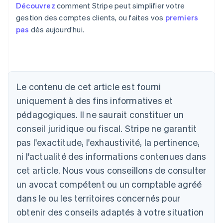
Découvrez
comment Stripe peut simplifier votre
gestion des comptes clients, ou faites vos
premiers
pas
dès aujourd’hui.
Allemagne
Le contenu de cet article est fourni
Deutsch
English
Australie
uniquement à des fins informatives et
English
pédagogiques. Il ne saurait constituer un
Autriche
conseil juridique ou fiscal. Stripe ne garantit
Deutsch
English
Belgique
pas l'exactitude, l'exhaustivité, la pertinence,
Nederlands
Français
Deutsch
English
ni l'actualité des informations contenues dans
Brésil
Português
English
cet article. Nous vous conseillons de consulter
Bulgarie
un avocat compétent ou un comptable agréé
English
Canada
dans le ou les territoires concernés pour
English
Français
obtenir des conseils adaptés à votre situation
Chine continentale