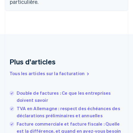
particulière.
简体中文
English
Chypre
English
Croatie
English
Italiano
Danemark
English
Émirats arabes unis
English
Espagne
Plus d'articles
Español
English
Estonie
Tous les articles sur la facturation
English
États-Unis
English
Español
简体中文
Double de factures : Ce que les entreprises
Finlande
English
Svenska
doivent savoir
France
TVA en Allemagne : respect des échéances des
Français
English
déclarations préliminaires et annuelles
Gibraltar
English
Facture commerciale et facture fiscale : Quelle
Grèce
est la différence, et quand en avez-vous besoin