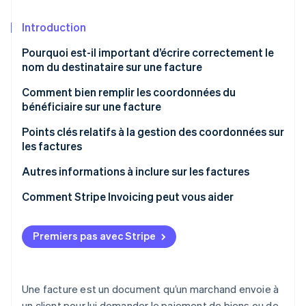
Commerce de détail
État des API
Atlas
Constitution d'une entreprise
Introduction
Climate
Pourquoi est-il important d’écrire correctement le
Élimination du carbone
Écosystème
nom du destinataire sur une facture
Identity
Partenaires
Comment bien remplir les coordonnées du
Vérification de l'identité
Stripe App Marketplace
bénéficiaire sur une facture
Syntaxe du nom du destinataire
Points clés relatifs à la gestion des coordonnées sur
les factures
Gestion des coordonnées sur les factures
admissibles
Utilisez le nom officiel
Autres informations à inclure sur les factures
Stripe Sessions 2026
Découvrez comment Stripe construit l’infrastructure écon
Coordonnées sur les enveloppes pour les factures
Vérifiez si les informations du destinataire ont
Comment Stripe Invoicing peut vous aider
l’IA.
Regarder
changé
Coordonnées des factures en anglais
Réémettez la facture si le nom du destinataire est
Premiers pas avec Stripe
incorrect
Une facture est un document qu’un marchand envoie à
un client pour lui demander le paiement de biens ou de