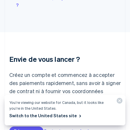
English
?
Hongrie
English
Inde
English
Irlande
English
Italie
Italiano
English
Japon
Envie de vous lancer ?
日本語
English
Lettonie
Créez un compte et commencez à accepter
English
Liechtenstein
des paiements rapidement, sans avoir à signer
Deutsch
English
de contrat ni à fournir vos coordonnées
Lituanie
English
bancaires. N'hésitez pas à nous contacter
You’re viewing our website for Canada, but it looks like
Luxembourg
pour discuter de solutions personnalisées pour
you’re in the United States.
Français
Deutsch
English
Malaisie
votre entreprise.
Switch to the United States site
English
简体中文
Malte