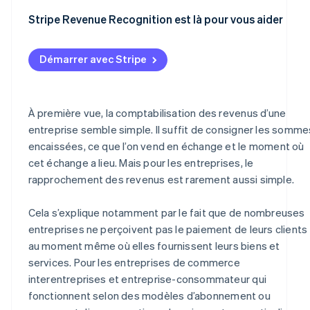
abonnement
1. Déterminer les revenus
Stripe Revenue Recognition est là pour vous aider
2. Créer une écriture de bilan
Démarrer avec Stripe
3. Mettre à jour les états financiers
4. Facturer le client
À première vue, la comptabilisation des revenus d’une
5. Comptabiliser le paiement
entreprise semble simple. Il suffit de consigner les somme
encaissées, ce que l’on vend en échange et le moment où
cet échange a lieu. Mais pour les entreprises, le
rapprochement des revenus est rarement aussi simple.
Cela s’explique notamment par le fait que de nombreuses
entreprises ne perçoivent pas le paiement de leurs clients
au moment même où elles fournissent leurs biens et
services. Pour les entreprises de commerce
interentreprises et entreprise-consommateur qui
fonctionnent selon des modèles d’abonnement ou