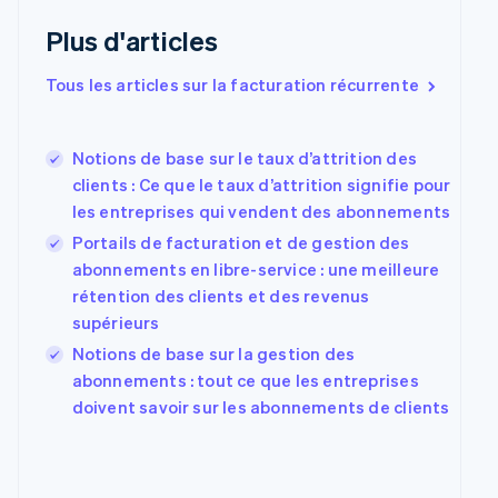
Croatie
Plus d'articles
English
Italiano
Danemark
English
Tous les articles sur la facturation récurrente
Émirats arabes unis
English
Espagne
Notions de base sur le taux d’attrition des
Español
English
clients : Ce que le taux d’attrition signifie pour
Estonie
les entreprises qui vendent des abonnements
English
Portails de facturation et de gestion des
États-Unis
English
Español
简体中文
abonnements en libre-service : une meilleure
Finlande
rétention des clients et des revenus
English
Svenska
supérieurs
France
Notions de base sur la gestion des
Français
English
Gibraltar
abonnements : tout ce que les entreprises
English
doivent savoir sur les abonnements de clients
Grèce
English
Hongrie
English