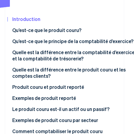
Commerce de détail
développeurs
Atlas
État des API
Constitution d'une entreprise
Introduction
Climate
Élimination du carbone
Écosystème
Qu’est-ce que le produit couru?
Identity
Partenaires
Vérification de l'identité
Exemples de produit couru
Qu’est-ce que le principe de la comptabilité d’exercice?
Stripe App
Marketplace
Quelle est la différence entre la comptabilité d’exercic
et la comptabilité de trésorerie?
Quelle est la différence entre le produit couru et les
Stripe Sessions 2026
comptes clients?
Découvrez comment Stripe construit l’infrastructure éco
l’IA.
Produit couru et produit reporté
Regarder
Exemples de produit reporté
Le produit couru est-il un actif ou un passif?
Comment le produit couru est-il comptabilisé?
Exemples de produit couru par secteur
Exemple de comptabilisation des revenus établis par
Comment comptabiliser le produit couru