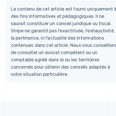
Le contenu de cet article est fourni uniquement 
des fins informatives et pédagogiques. Il ne
saurait constituer un conseil juridique ou fiscal.
Allemagne
Stripe ne garantit pas l'exactitude, l'exhaustivité,
Deutsch
English
Australie
la pertinence, ni l'actualité des informations
English
contenues dans cet article. Nous vous conseillon
Autriche
de consulter un avocat compétent ou un
Deutsch
English
Belgique
comptable agréé dans le ou les territoires
Nederlands
Français
Deutsch
English
concernés pour obtenir des conseils adaptés à
Brésil
Português
English
votre situation particulière.
Bulgarie
English
Canada
English
Français
Chine continentale
简体中文
English
Chypre
English