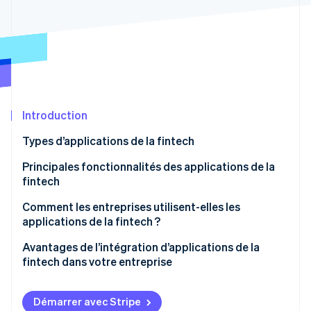
Découvrez les prochaines évolutions
Commerce en ligne
Radar
Prévention de la fraude
Écosystème
Atlas
Constitution de start-up
Partenaires
Climate
Stripe App Marketplace
Élimination du carbone
Introduction
Identity
Types d’applications de la fintech
Vérification de l'identité
Principales fonctionnalités des applications de la
fintech
Banque en ligne et néobanques
Comment les entreprises utilisent-elles les
applications de la fintech ?
Stripe Sessions 2026
Paiements et transferts
Découvrez comment Stripe construit l’infrastructure écono
Avantages de l’intégration d’applications de la
Regarder la vidéo
Gestion des finances personnelles
fintech dans votre entreprise
Prêts et emprunts
Démarrer avec Stripe
Investissements et transactions