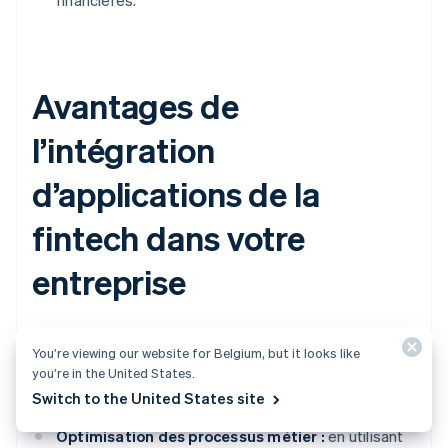
financières.
Avantages de
l’intégration
d’applications de la
fintech dans votre
entreprise
Les applications de la fintech présentent plusieurs
You’re viewing our website for Belgium, but it looks like
atouts pour les entreprises. Voici un aperçu plus
you’re in the United States.
détaillé.
Switch to the United States site
Optimisation des processus métier :
en utilisant