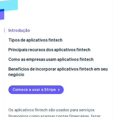
Veja o que está chegando
Radar
Ecossistema
Prevenção de fraudes
Parceiros
Atlas
Stripe App Marketplace
Incorporação de startups
Introdução
Climate
Tipos de aplicativos fintech
Remoção de carbono
Principais recursos dos aplicativos fintech
Identity
Verificação de identidade
Bancos digitais e neobancos
Como as empresas usam aplicativos fintech
Pagamentos e transferências
Benefícios de incorporar aplicativos fintech em seu
negócio
Gestão de finanças pessoais
Stripe Sessions 2026
Empréstimos e contratações
Comece a usar a Stripe
Veja como a Stripe está construindo a infraestrutura econ
Assista agora
Investimentos e negociação
Os aplicativos fintech são usados para serviços
financeiros como acessar contas financeiras, fazer