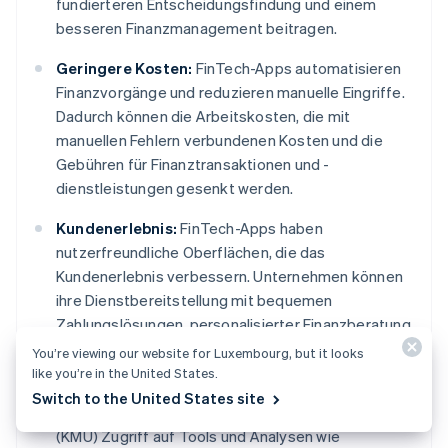
fundierteren Entscheidungsfindung und einem
besseren Finanzmanagement beitragen.
Geringere Kosten:
FinTech-Apps automatisieren
Finanzvorgänge und reduzieren manuelle Eingriffe.
Dadurch können die Arbeitskosten, die mit
manuellen Fehlern verbundenen Kosten und die
Gebühren für Finanztransaktionen und -
dienstleistungen gesenkt werden.
Kundenerlebnis:
FinTech-Apps haben
nutzerfreundliche Oberflächen, die das
Kundenerlebnis verbessern. Unternehmen können
ihre Dienstbereitstellung mit bequemen
Zahlungslösungen, personalisierter Finanzberatung
und Treueprogrammen verbessern.
You’re viewing our website for Luxembourg, but it looks
like you’re in the United States.
Zugang zu Finanzinstrumenten:
FinTech-Apps
Switch to the United States site
bieten kleinen und mittelständischen Unternehmen
(KMU) Zugriff auf Tools und Analysen wie