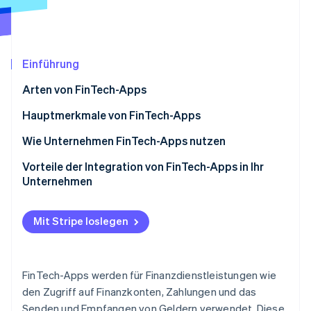
Betrugsprävention
Ecosystem
Atlas
Start-up-Gründung
Partner
Stripe App-Marktplatz
Climate
Einführung
CO₂-Entnahme
Arten von FinTech-Apps
Identity
Online-Identitätsprüfung
Hauptmerkmale von FinTech-Apps
Digitales Banking und Neobanken
Wie Unternehmen FinTech-Apps nutzen
Zahlungen und Überweisungen
Vorteile der Integration von FinTech-Apps in Ihr
Unternehmen
Stripe-Sessions 2026
Persönliches Finanzmanagement
Erfahren Sie, wie Stripe Lösungen für die Wirts
Jetzt ansehen
Kreditvergabe und -aufnahme
Mit Stripe loslegen
Investitionen und Handel
FinTech-Apps werden für Finanzdienstleistungen wie
den Zugriff auf Finanzkonten, Zahlungen und das
Senden und Empfangen von Geldern verwendet. Diese