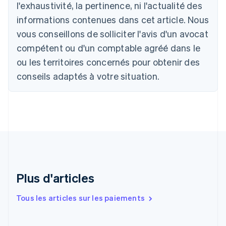
l'exhaustivité, la pertinence, ni l'actualité des
Nederlands
Français
Deutsch
English
Brésil
informations contenues dans cet article. Nous
Português
English
vous conseillons de solliciter l'avis d'un avocat
Bulgarie
compétent ou d'un comptable agréé dans le
English
Canada
ou les territoires concernés pour obtenir des
English
Français
conseils adaptés à votre situation.
Chine continentale
简体中文
English
Chypre
English
Croatie
English
Italiano
Danemark
English
Émirats arabes unis
English
Plus d'articles
Espagne
Español
English
Tous les articles sur les paiements
Estonie
English
États-Unis