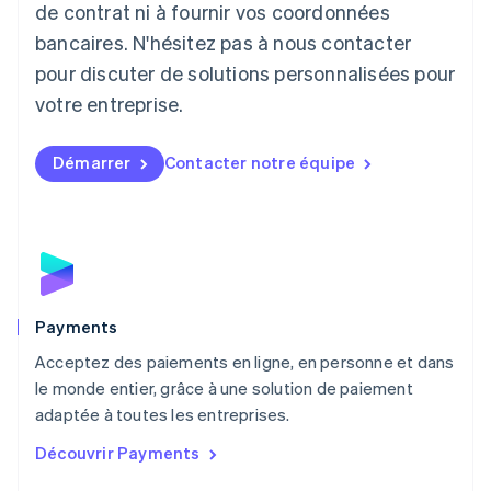
de contrat ni à fournir vos coordonnées
Deutsch
English
Lituanie
bancaires. N'hésitez pas à nous contacter
English
pour discuter de solutions personnalisées pour
Luxembourg
votre entreprise.
Français
Deutsch
English
Malaisie
English
简体中文
Démarrer
Contacter notre équipe
Malte
English
Mexique
Español
English
Norvège
English
Nouvelle-Zélande
English
Payments
Pays-Bas
Acceptez des paiements en ligne, en personne et dans
Nederlands
English
le monde entier, grâce à une solution de paiement
Pologne
English
adaptée à toutes les entreprises.
Portugal
Découvrir Payments
Português
English
R.A.S. de Hong Kong, Chine