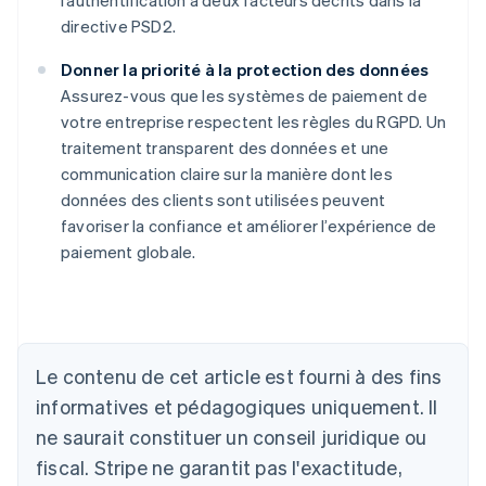
l’authentification à deux facteurs décrits dans la
directive PSD2.
Donner la priorité à la protection des données
Assurez-vous que les systèmes de paiement de
votre entreprise respectent les règles du RGPD. Un
traitement transparent des données et une
communication claire sur la manière dont les
données des clients sont utilisées peuvent
favoriser la confiance et améliorer l’expérience de
paiement globale.
Allemagne
Le contenu de cet article est fourni à des fins
Deutsch
English
Australie
informatives et pédagogiques uniquement. Il
English
ne saurait constituer un conseil juridique ou
Autriche
Deutsch
English
fiscal. Stripe ne garantit pas l'exactitude,
Belgique