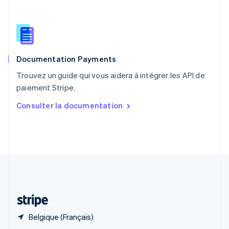
English
简体中文
République tchèque
English
Roumanie
English
Documentation Payments
Royaume-Uni
English
Trouvez un guide qui vous aidera à intégrer les API de
Singapour
paiement Stripe.
English
简体中文
Slovaquie
Consulter la documentation
English
Slovénie
English
Italiano
Suède
Svenska
English
Suisse
Deutsch
Français
Italiano
English
Thaïlande
ไทย
English
Belgique (Français)