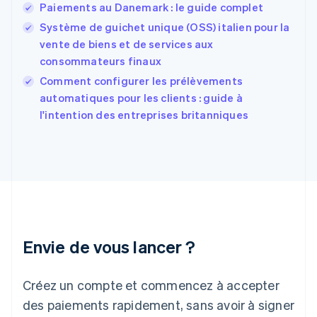
Paiements au Danemark : le guide complet
English
Español
简体中文
Finlande
Système de guichet unique (OSS) italien pour la
English
Svenska
vente de biens et de services aux
France
consommateurs finaux
Français
English
Comment configurer les prélèvements
Gibraltar
English
automatiques pour les clients : guide à
Grèce
l'intention des entreprises britanniques
English
Hongrie
English
Inde
English
Irlande
English
Italie
Italiano
English
Envie de vous lancer ?
Japon
日本語
English
Créez un compte et commencez à accepter
Lettonie
English
des paiements rapidement, sans avoir à signer
Liechtenstein