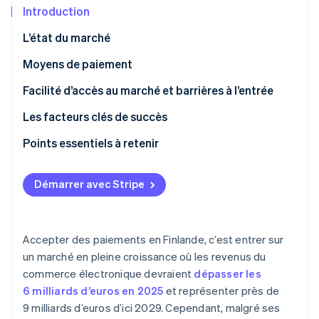
Découvrez les prochaines évolutions
Commerce en ligne
Introduction
Radar
L’état du marché
Prévention de la fraude
Écosystème
Moyens de paiement
Atlas
Constitution de start-up
Utilisation actuelle
Facilité d’accès au marché et barrières à l’entrée
Partenaires
Climate
Stripe App Marketplace
Élimination du carbone
Tendances émergentes
Taxes
Les facteurs clés de succès
Identity
Contestations de paiement et litiges
Points essentiels à retenir
Vérification de l'identité
Paiements internationaux
S’engager sur le mobile
Démarrer avec Stripe
Sécurité et confidentialité
Adopter les fonctionnalités de paiement numérique
Rester au fait des réglementations de paiement de
Stripe Sessions 2026
l’UE
Accepter des paiements en Finlande, c’est entrer sur
Découvrez comment Stripe construit l’infrastructure écono
un marché en pleine croissance où les revenus du
Regarder la vidéo
commerce électronique devraient
dépasser les
6 milliards d’euros en 2025
et représenter près de
9 milliards d’euros d’ici 2029. Cependant, malgré ses