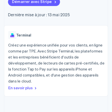
UI flexibles
Démarrer avec Stripe
Recognition
l’application
Gérer des
Moyens de
Comptabilité
Entreprise
Marketplaces
abonnements
paiement
automatisée
Gestion financière
Proposer une
Dernière mise à jour : 13 mai 2025
Accès à plus
Stripe Sigma
Roadmap produit
Plateformes
facturation à l'usage
de 125
Rapports
Sessions : conférence
SaaS
Émettre des cartes
Terminal
personnalisés
annuelle
bancaires adossées à
Paiements en
Data Pipeline
Carrières
des stablecoins
personne
Synchronisation
Communiqués de
Terminal
Fournir et gérer des
Authorization
des données
presse
services avec des
Par secteur
Boost
Stripe Press
agents
Créez une expérience unifiée pour vos clients, en ligne
Acceptation
comme par TPE. Avec Stripe Terminal, les plateformes
optimisée
Entreprises d'IA
et les entreprises bénéficient d'outils de
Link
Économie des
Paiements
créateurs
Contact
développement, de lecteurs de cartes pré-certifiés, de
Ressources
Jeux
accélérés
la fonction Tap to Pay sur les appareils iPhone et
Hôtellerie, voyages et
Financial
Contacter notre équipe
Android compatibles, et d'une gestion des appareils
loisirs
Intégrations
Connections
Assurance
d'applications
Comptes
dans le cloud.
Devenir partenaire
Médias et
Exemples de code
financiers
En savoir plus
divertissements
Blog des développeurs
associés
Organisations à but
non lucratif
État de l'API
Services aux
Plus
entreprises
Product roadmap
Secteur public