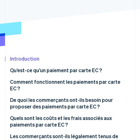
Découvrez les prochaines évolutions
Commerce en ligne
Radar
Prévention de la fraude
Écosystème
Atlas
Constitution de start-up
Partenaires
Climate
Stripe App Marketplace
Élimination du carbone
Introduction
Identity
Vérification de l'identité
Qu’est-ce qu’un paiement par carte EC ?
Comment fonctionnent les paiements par carte
EC ?
La carte est insérée dans le lecteur
De quoi les commerçants ont-ils besoin pour
Stripe Sessions 2026
proposer des paiements par carte EC ?
Découvrez comment Stripe construit l’infrastructure écono
L’autorisation est délivrée
Regarder la vidéo
Lecteurs de cartes
Quels sont les coûts et les frais associés aux
Le terminal se connecte au compte courant
paiements par carte EC ?
Formation des employés
Le paiement est traité
Les commerçants sont-ils légalement tenus de