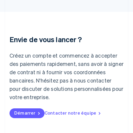
English
Irlande
English
Italie
Italiano
English
Japon
Envie de vous lancer ?
日本語
English
Lettonie
Créez un compte et commencez à accepter
English
Liechtenstein
des paiements rapidement, sans avoir à signer
Deutsch
English
de contrat ni à fournir vos coordonnées
Lituanie
English
bancaires. N'hésitez pas à nous contacter
Luxembourg
pour discuter de solutions personnalisées pour
Français
Deutsch
English
Malaisie
votre entreprise.
English
简体中文
Malte
Démarrer
Contacter notre équipe
English
Mexique
Español
English
Norvège