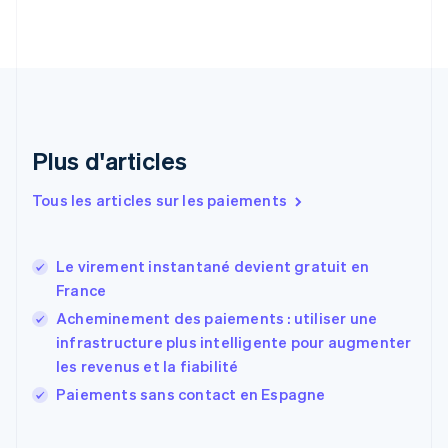
English
Italiano
Danemark
English
Émirats arabes unis
English
Espagne
Español
English
Plus d'articles
Estonie
English
Tous les articles sur les paiements
États-Unis
English
Español
简体中文
Finlande
English
Svenska
Le virement instantané devient gratuit en
France
France
Français
English
Acheminement des paiements : utiliser une
Gibraltar
infrastructure plus intelligente pour augmenter
English
Grèce
les revenus et la fiabilité
English
Paiements sans contact en Espagne
Hongrie
English
Inde