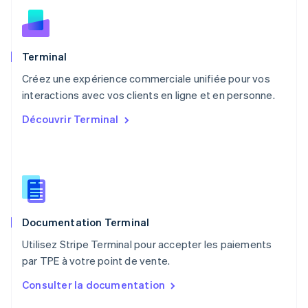
English
Nouvelle-Zélande
English
Pays-Bas
Terminal
Nederlands
English
Créez une expérience commerciale unifiée pour vos
Pologne
English
interactions avec vos clients en ligne et en personne.
Portugal
Découvrir Terminal
Português
English
R.A.S. de Hong Kong, Chine
English
简体中文
République tchèque
English
Roumanie
English
Documentation Terminal
Royaume-Uni
English
Utilisez Stripe Terminal pour accepter les paiements
Singapour
par TPE à votre point de vente.
English
简体中文
Slovaquie
Consulter la documentation
English
Slovénie