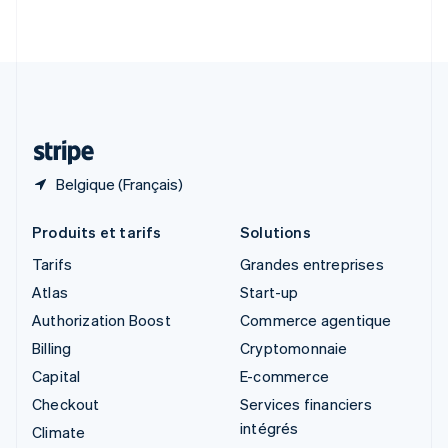
English
Italiano
Suède
Svenska
English
Suisse
Deutsch
Français
Italiano
English
Thaïlande
ไทย
English
Belgique (Français)
Produits et tarifs
Solutions
Tarifs
Grandes entreprises
Atlas
Start-up
Authorization Boost
Commerce agentique
Billing
Cryptomonnaie
Capital
E-commerce
Checkout
Services financiers
intégrés
Climate