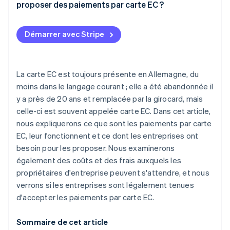
proposer des paiements par carte EC ?
Les fonds sont transférés et le client reçoit une
confirmation
Satisfaction client
Démarrer avec Stripe
Augmentation des ventes
Sécurité
La carte EC est toujours présente en Allemagne, du
Simplification de la comptabilité
moins dans le langage courant ; elle a été abandonnée il
y a près de 20 ans et remplacée par la girocard, mais
celle-ci est souvent appelée carte EC. Dans cet article,
nous expliquerons ce que sont les paiements par carte
EC, leur fonctionnent et ce dont les entreprises ont
besoin pour les proposer. Nous examinerons
également des coûts et des frais auxquels les
propriétaires d'entreprise peuvent s'attendre, et nous
verrons si les entreprises sont légalement tenues
d'accepter les paiements par carte EC.
Sommaire de cet article