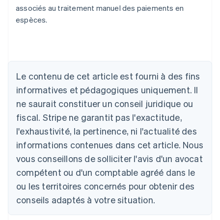
associés au traitement manuel des paiements en
espèces.
Allemagne
Deutsch
English
Australie
English
Le contenu de cet article est fourni à des fins
Autriche
informatives et pédagogiques uniquement. Il
Deutsch
English
Belgique
ne saurait constituer un conseil juridique ou
Nederlands
Français
Deutsch
English
fiscal. Stripe ne garantit pas l'exactitude,
Brésil
l'exhaustivité, la pertinence, ni l'actualité des
Português
English
Bulgarie
informations contenues dans cet article. Nous
English
vous conseillons de solliciter l'avis d'un avocat
Canada
English
Français
compétent ou d'un comptable agréé dans le
Chine continentale
ou les territoires concernés pour obtenir des
简体中文
English
Chypre
conseils adaptés à votre situation.
English
Croatie