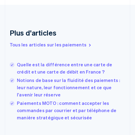
Croatie
English
Italiano
Danemark
English
Émirats arabes unis
Plus d'articles
English
Espagne
Tous les articles sur les paiements
Español
English
Estonie
English
Quelle est la différence entre une carte de
États-Unis
crédit et une carte de débit en France ?
English
Español
简体中文
Finlande
Notions de base sur la fluidité des paiements :
English
Svenska
leur nature, leur fonctionnement et ce que
France
l'avenir leur réserve
Français
English
Paiements MOTO : comment accepter les
Gibraltar
English
commandes par courrier et par téléphone de
Grèce
manière stratégique et sécurisée
English
Hongrie
English