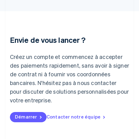
Inde
English
Irlande
English
Italie
Italiano
English
Envie de vous lancer ?
Japon
日本語
English
Créez un compte et commencez à accepter
Lettonie
English
des paiements rapidement, sans avoir à signer
Liechtenstein
de contrat ni à fournir vos coordonnées
Deutsch
English
Lituanie
bancaires. N'hésitez pas à nous contacter
English
pour discuter de solutions personnalisées pour
Luxembourg
votre entreprise.
Français
Deutsch
English
Malaisie
English
简体中文
Démarrer
Contacter notre équipe
Malte
English
Mexique
Español
English