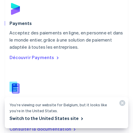
Norvège
English
Nouvelle-Zélande
English
Payments
Pays-Bas
Acceptez des paiements en ligne, en personne et dans
Nederlands
English
le monde entier, grâce à une solution de paiement
Pologne
English
adaptée à toutes les entreprises.
Portugal
Découvrir Payments
Português
English
R.A.S. de Hong Kong, Chine
English
简体中文
République tchèque
English
Roumanie
English
Documentation Payments
Royaume-Uni
You’re viewing our website for Belgium, but it looks like
English
you’re in the United States.
Trouvez un guide qui vous aidera à intégrer les API de
Singapour
Switch to the United States site
paiement Stripe.
English
简体中文
Slovaquie
Consulter la documentation
English