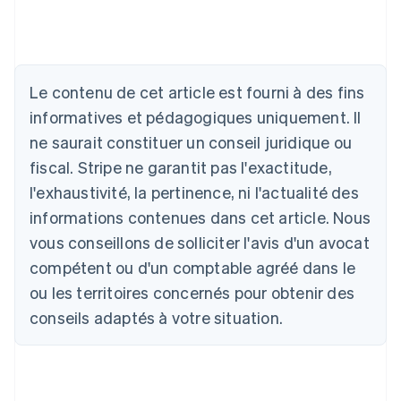
Le contenu de cet article est fourni à des fins
Allemagne
Deutsch
English
informatives et pédagogiques uniquement. Il
Australie
ne saurait constituer un conseil juridique ou
English
Autriche
fiscal. Stripe ne garantit pas l'exactitude,
Deutsch
English
l'exhaustivité, la pertinence, ni l'actualité des
Belgique
informations contenues dans cet article. Nous
Nederlands
Français
Deutsch
English
Brésil
vous conseillons de solliciter l'avis d'un avocat
Português
English
compétent ou d'un comptable agréé dans le
Bulgarie
ou les territoires concernés pour obtenir des
English
Canada
conseils adaptés à votre situation.
English
Français
Chine continentale
简体中文
English
Chypre
English