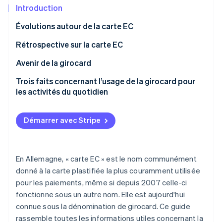
Découvrez les prochaines évolutions
Commerce en ligne
Introduction
Radar
Évolutions autour de la carte EC
Prévention de la fraude
Écosystème
Rétrospective sur la carte EC
Atlas
Constitution de start-up
Fonctionnement de la carte de garantie des
Avenir de la girocard
Partenaires
Climate
Stripe App Marketplace
chèques
Élimination du carbone
Conséquences de la suppression de la
Trois faits concernant l’usage de la girocard pour
Naissance de la carte de garantie des chèques
fonctionnalité Maestro pour les girocard et les
les activités du quotidien
Identity
cartes EC
Vérification de l'identité
Transformation de la carte Eurochèque en carte de
Coûts de retrait
débit électronique
Modalités de passage aux nouveaux systèmes de
Démarrer avec Stripe
Plafond quotidien de retrait
paiement associés à girocard pour les utilisateurs
Transformation de la carte Eurochèque en carte de
Procédure d’opposition
débit électronique internationale grâce à Maestro
En Allemagne, « carte EC » est le nom communément
Stripe Sessions 2026
Remplacement de la carte EC par la girocard en
Découvrez comment Stripe construit l’infrastructure écono
donné à la carte plastifiée la plus couramment utilisée
Allemagne
Regarder la vidéo
pour les paiements, même si depuis 2007 celle-ci
fonctionne sous un autre nom. Elle est aujourd'hui
Caractéristiques de la girocard
connue sous la dénomination de girocard. Ce guide
Désavantages de la girocard allemande
rassemble toutes les informations utiles concernant la