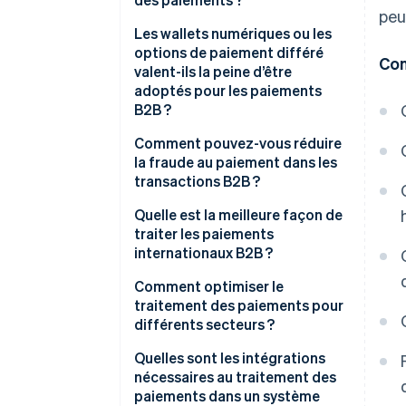
Le paiement différé et les
peu
accords de financement
Les wallets numériques ou les
flexibles
options de paiement différé
Con
valent-ils la peine d’être
Les wallets numériques et la
adoptés pour les paiements
priorité au mobile
B2B ?
Blockchain et tokenisation
Comment pouvez-vous réduire
la fraude au paiement dans les
transactions B2B ?
Quelle est la meilleure façon de
traiter les paiements
internationaux B2B ?
Comment optimiser le
traitement des paiements pour
différents secteurs ?
Quelles sont les intégrations
nécessaires au traitement des
paiements dans un système