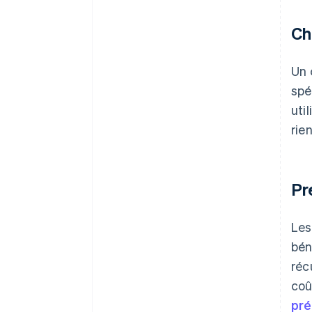
Ch
Un 
spé
uti
rie
Pr
Les
bén
réc
coû
pré