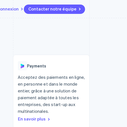
onnexion
Contacter notre équipe
Ressources
Écosystème
Contact
t marketplaces
Plus
Intégrations d'applications
Partenaires
Contacter notre équipe
Product roadmap
elle
Exemples de code
Stripe App Marketplace
Devenir partenaire
Découvrez les prochaines
r les
Blog des développeurs
évolutions
rs
État de l'API
 platforms
Radar
ciers intégrés
Payments
Prévention de la fraude
ratif
es et virtuelles
Atlas
Acceptez des paiements en ligne,
Constitution de start-up
en personne et dans le monde
Climate
entier, grâce à une solution de
Élimination du carbone
paiement adaptée à toutes les
Identity
entreprises, des start-up aux
Vérification de l'identité
multinationales.
En savoir plus