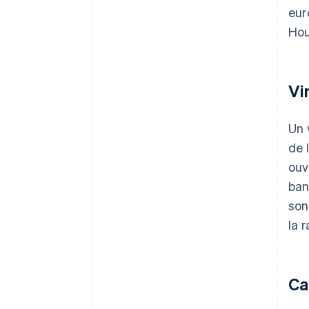
eur
Hou
Vi
Un 
de 
ouv
ban
son
la 
Ca