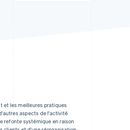
Stripe Sessions 2026
Découvrez comment
Stripe construit
l’infrastructure
économique de l’IA.
Regarder la vidéo
et les meilleures pratiques
utres aspects de l'activité
ne refonte systémique en raison
s clients et d'une réorganisation