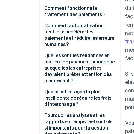
du 
Chèques
Comment fonctionne le
traitement des paiements ?
faç
Prélèvements automatiques
fon
Comment l’automatisation
Virements bancaires
peut-elle accélérer les
nat
paiements et réduire les erreurs
tra
Cartes de crédit
humaines ?
mêm
Wallets électroniques
Facturation
Quelles sont les tendances en
fac
matière de paiement numérique
Paiements en temps réel
Approbations
auxquelles les entreprises
Si 
devraient prêter attention dès
Saisie des données
maintenant ?
éle
Paiements
com
Réseaux de paiement
Quelle est la façon la plus
instantané
intelligente de réduire les frais
mai
Évolutivité
d’interchange ?
pou
Facturation électronique
Pourquoi les analyses et les
L’intelligence artificielle et la
rapports en temps réel sont-ils
Vou
détection des fraudes.
si importants pour la gestion
pai
des paiements ?