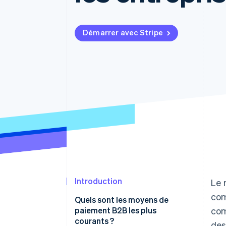
Authorization Boost
Acceptation optimisée
Link
Paiements accélérés
Démarrer avec Stripe
Financial Connections
Comptes financiers associés
Introduction
Le 
com
Quels sont les moyens de
paiement B2B les plus
com
courants ?
des