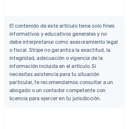
Alemania
Deutsch
English
Australia
El contenido de este artículo tiene solo fines
English
informativos y educativos generales y no
Austria
debe interpretarse como asesoramiento legal
Deutsch
English
Bélgica
o fiscal. Stripe no garantiza la exactitud, la
Nederlands
Français
Deutsch
English
integridad, adecuación o vigencia de la
Brasil
Português
English
información incluida en el artículo. Si
Bulgaria
necesitas asistencia para tu situación
English
Canadá
particular, te recomendamos consultar a un
English
Français
abogado o un contador competente con
China continental
licencia para ejercer en tu jurisdicción.
简体中文
English
Chipre
English
Croacia
English
Italiano
Dinamarca