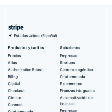
Svenska
English
Suiza
Deutsch
Français
Italiano
English
Tailandia
ไทย
English
Estados Unidos (Español)
Productos y tarifas
Soluciones
Precios
Empresas
Atlas
Startups
Authorization Boost
Comercio agéntico
Billing
Criptomoneda
Capital
E-commerce
Checkout
Finanzas integradas
Climate
Automatización de
finanzas
Connect
Empresas
Criptomoneda