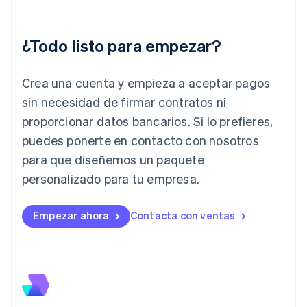
English
India
English
¿Todo listo para empezar?
Irlanda
English
Crea una cuenta y empieza a aceptar pagos
Italia
Italiano
English
sin necesidad de firmar contratos ni
Japón
proporcionar datos bancarios. Si lo prefieres,
日本語
English
Letonia
puedes ponerte en contacto con nosotros
English
para que diseñemos un paquete
Liechtenstein
personalizado para tu empresa.
Deutsch
English
Lituania
English
Empezar ahora
Contacta con ventas
Luxemburgo
Français
Deutsch
English
Malasia
English
简体中文
Malta
English
México