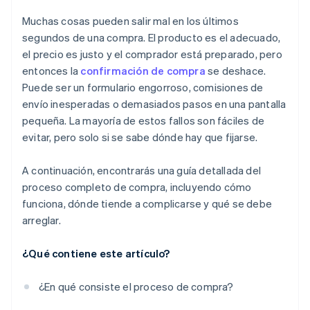
Información de la facturación
Formularios del proceso de compra excesivamente
largos
Muchas cosas pueden salir mal en los últimos
Detalles del pago
segundos de una compra. El producto es el adecuado,
Opciones de pago limitadas
el precio es justo y el comprador está preparado, pero
Revisión del pedido
Fallos técnicos
entonces la
confirmación de compra
se deshace.
Confirmación
Puede ser un formulario engorroso, comisiones de
Experiencia móvil negativa
envío inesperadas o demasiados pasos en una pantalla
Falta de señales de confianza
pequeña. La mayoría de estos fallos son fáciles de
evitar, pero solo si se sabe dónde hay que fijarse.
A continuación, encontrarás una guía detallada del
proceso completo de compra, incluyendo cómo
funciona, dónde tiende a complicarse y qué se debe
arreglar.
¿Qué contiene este artículo?
¿En qué consiste el proceso de compra?