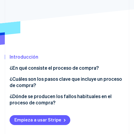
Radar
Prevención de fraude
Ecosistema
Atlas
Constitución de una startup
Socios
Climate
Stripe App Marketplace
Eliminación de dióxido de carbono
Identity
Introducción
Verificación de identidad en línea
¿En qué consiste el proceso de compra?
¿Cuáles son los pasos clave que incluye un proceso
de compra?
Sesiones de Stripe 2026
Revisión del carrito
¿Dónde se producen los fallos habituales en el
Descubre cómo Stripe construye la infraestructura económi
proceso de compra?
Mirar ahora
Inicio de sesión en la cuenta o proceso de compra
como invitado
Creación de cuenta obligatoria
Empieza a usar Stripe
Información del envío
Costos ocultos