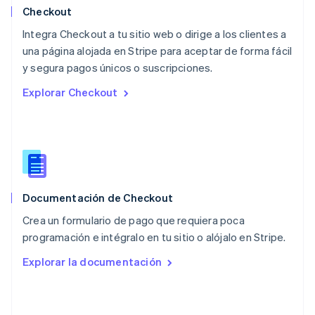
Español
English
Checkout
Noruega
Integra Checkout a tu sitio web o dirige a los clientes a
English
una página alojada en Stripe para aceptar de forma fácil
Nueva Zelandia
English
y segura pagos únicos o suscripciones.
Países Bajos
Explorar Checkout
Nederlands
English
Polonia
English
Portugal
Português
English
RAE de Hong Kong, China
English
简体中文
Documentación de Checkout
Reino Unido
English
Crea un formulario de pago que requiera poca
República Checa
programación e intégralo en tu sitio o alójalo en Stripe.
English
Rumania
Explorar la documentación
English
Singapur
English
简体中文
Suecia