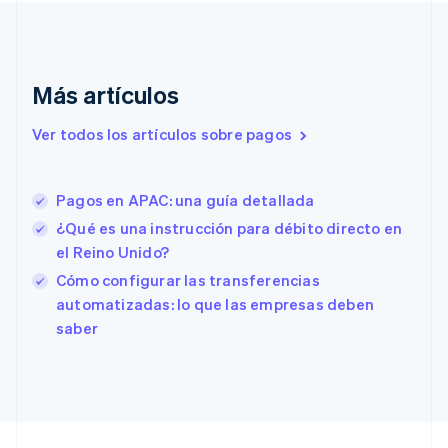
English
Emiratos Árabes Unidos
English
Eslovaquia
Más artículos
English
Eslovenia
Ver todos los artículos sobre pagos
English
Italiano
España
Español
English
Pagos en APAC: una guía detallada
Estados Unidos
English
Español
简体中文
¿Qué es una instrucción para débito directo en
Estonia
el Reino Unido?
English
Cómo configurar las transferencias
Finlandia
English
Svenska
automatizadas: lo que las empresas deben
Francia
saber
Français
English
Gibraltar
English
Grecia
English
Hungría