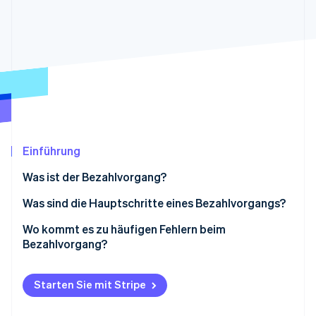
Betrugsprävention
Ecosystem
Atlas
Start-up-Gründung
Partner
Stripe App-Marktplatz
Climate
CO₂-Entnahme
Einführung
Stripe-Sessions 2026
Erfahren Sie, wie Stripe Lösungen für die Wirtschaft
Was ist der Bezahlvorgang?
Jetzt ansehen
Was sind die Hauptschritte eines Bezahlvorgangs?
Warenkorb prüfen
Wo kommt es zu häufigen Fehlern beim
Bezahlvorgang?
Kontoanmeldung oder Bezahlen als Gang
Erzwungene Kontoerstellung
Versandinformationen
Starten Sie mit Stripe
Versteckte Kosten
Abrechnungsinformationen