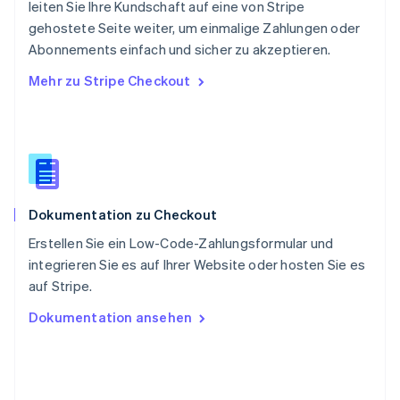
leiten Sie Ihre Kundschaft auf eine von Stripe
Deutsch
Français
Italiano
English
gehostete Seite weiter, um einmalige Zahlungen oder
Singapur
English
简体中文
Abonnements einfach und sicher zu akzeptieren.
Slowakei
Mehr zu Stripe Checkout
English
Slowenien
English
Italiano
Sonderverwaltungsregion Hongkong,
China
English
简体中文
Spanien
Dokumentation zu Checkout
Español
English
Thailand
Erstellen Sie ein Low-Code-Zahlungsformular und
ไทย
English
integrieren Sie es auf Ihrer Website oder hosten Sie es
Tschechische Republik
auf Stripe.
English
Ungarn
Dokumentation ansehen
English
Vereinigte Arabische Emirate
English
Vereinigte Staaten
English
Español
简体中文