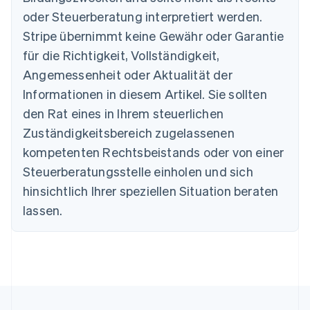
Australien
oder Steuerberatung interpretiert werden.
English
Belgien
Stripe übernimmt keine Gewähr oder Garantie
Nederlands
Français
Deutsch
English
für die Richtigkeit, Vollständigkeit,
Brasilien
Português
English
Angemessenheit oder Aktualität der
Bulgarien
Informationen in diesem Artikel. Sie sollten
English
Dänemark
den Rat eines in Ihrem steuerlichen
English
Zuständigkeitsbereich zugelassenen
Deutschland
kompetenten Rechtsbeistands oder von einer
Deutsch
English
Estland
Steuerberatungsstelle einholen und sich
English
hinsichtlich Ihrer speziellen Situation beraten
Festlandchina
lassen.
简体中文
English
Finnland
English
Svenska
Frankreich
Français
English
Gibraltar
English
Griechenland