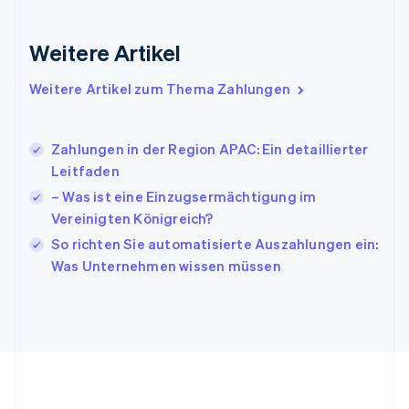
English
Indien
Weitere Artikel
English
Irland
Weitere Artikel zum Thema Zahlungen
English
Italien
Italiano
English
Japan
Zahlungen in der Region APAC: Ein detaillierter
日本語
English
Leitfaden
Kanada
– Was ist eine Einzugsermächtigung im
English
Français
Vereinigten Königreich?
Kroatien
English
Italiano
So richten Sie automatisierte Auszahlungen ein:
Lettland
Was Unternehmen wissen müssen
English
Liechtenstein
Deutsch
English
Litauen
English
Luxemburg
Français
Deutsch
English
Malaysia