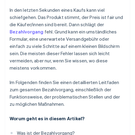
Zu lange Formulare beim Bezahlvorgang
Zahlungsdetails
In den letzten Sekunden eines Kaufs kann viel
Eingeschränkte Zahlungsmöglichkeiten
schiefgehen. Das Produkt stimmt, der Preis ist fair und
Bestellung prüfen
die Käufer/innen sind bereit. Dann schlägt der
Technische Ausfälle
Bestätigung
Bezahlvorgang
fehl. Grund kann ein umständliches
Schlechte mobile Nutzererfahrung
Formular, eine unerwartete Versandgebühr oder
einfach zu viele Schritte auf einem kleinen Bildschirm
Fehlende Vertrauenssignale
sein. Die meisten dieser Fehler lassen sich leicht
vermeiden, aber nur, wenn Sie wissen, wo diese
meistens vorkommen.
Im Folgenden finden Sie einen detaillierten Leitfaden
zum gesamten Bezahlvorgang, einschließlich der
Funktionsweise, der problematischen Stellen und der
zu möglichen Maßnahmen.
Worum geht es in diesem Artikel?
Was ist der Bezahlvorgang?