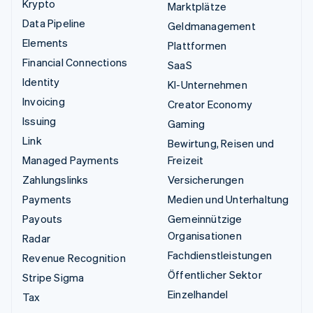
Krypto
Marktplätze
Data Pipeline
Geldmanagement
Elements
Plattformen
Financial Connections
SaaS
Identity
KI-Unternehmen
Invoicing
Creator Economy
Issuing
Gaming
Link
Bewirtung, Reisen und
Managed Payments
Freizeit
Zahlungslinks
Versicherungen
Payments
Medien und Unterhaltung
Payouts
Gemeinnützige
Organisationen
Radar
Fachdienstleistungen
Revenue Recognition
Öffentlicher Sektor
Stripe Sigma
Einzelhandel
Tax