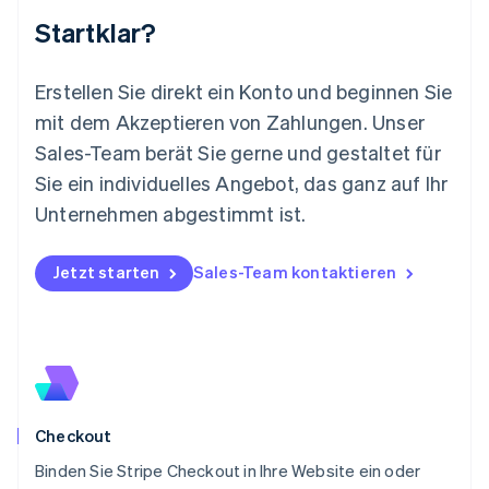
English
简体中文
Startklar?
Malta
English
Mexiko
Erstellen Sie direkt ein Konto und beginnen Sie
Español
English
mit dem Akzeptieren von Zahlungen. Unser
Neuseeland
Sales-Team berät Sie gerne und gestaltet für
English
Niederlande
Sie ein individuelles Angebot, das ganz auf Ihr
Nederlands
English
Unternehmen abgestimmt ist.
Norwegen
English
Österreich
Jetzt starten
Sales-Team kontaktieren
Deutsch
English
Polen
English
Portugal
Português
English
Rumänien
English
Checkout
Schweden
Svenska
English
Binden Sie Stripe Checkout in Ihre Website ein oder
Schweiz