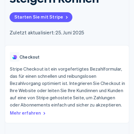
Data Pipeline
Geldmanagement
Marktplatz auf
Zugriff auf mehr als
Datensynchronisierung
Produkt-Roadmap
Plattformen
Grundlagen der
125
Stripe Sessions
SaaS
Abonnementverwaltung
Starten Sie mit Stripe
Terminal
Karriere
Zahlungen vor Ort
Newsroom
So setzen Sie
Authorization
Stripe Press
nutzungsbasierte
Zuletzt aktualisiert: 25. Juni 2025
Boost
Abrechnung um
Nach Branche
Optimierung der
Stablecoin-gestützte
Autorisierungsraten
Karten ausgeben: So
Link
KI-Unternehmen
Kontakt
geht´s
Beschleunigter
Checkout
Creator Economy
Bereitstellung und
Bezahlvorgang
Gaming
Verwaltung von
Sales-Team
Financial
Bewirtung, Reisen und
Stripe Checkout ist ein vorgefertigtes Bezahlformular,
Diensten mit Agenten
kontaktieren
Connections
Freizeit
Partner werden
das für einen schnellen und reibungslosen
Verbundene
Versicherungen
Bezahlvorgang optimiert ist. Integrieren Sie Checkout in
Medien und
Finanzdaten
Unterhaltung
Ihre Website oder leiten Sie Ihre Kundinnen und Kunden
Ressourcen
Gemeinnützige
auf eine von Stripe gehostete Seite, um Zahlungen
Organisationen
oder Abonnements einfach und sicher zu akzeptieren.
Fachdienstleistungen
App-Integrationen
Mehr
Öffentlicher Sektor
Code-Beispiele
Mehr erfahren
Product roadmap
Einzelhandel
Entwickler-Blog
Ausblick
API-Status
Radar