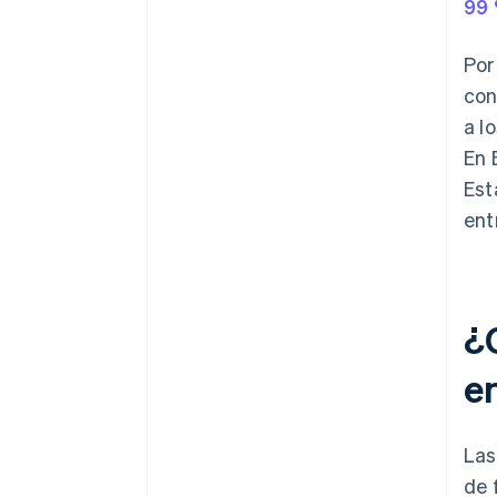
99 
Por
con
a l
En 
Est
ent
¿C
en
Las
de 