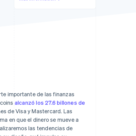
Sesiones de Stripe
2026
Descubre cómo Stripe
construye la
infraestructura
económica para la IA.
Mirar ahora
te importante de las finanzas
ecoins
alcanzó los 27.6 billones de
es de Visa y Mastercard. Las
ma en que el dinero se mueve a
analizaremos las tendencias de