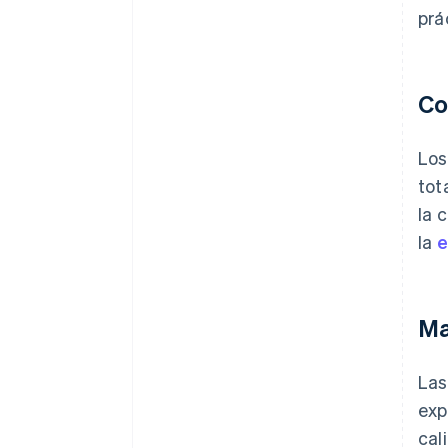
prá
Co
Los
tot
la 
la
e
Ma
Las
exp
cal