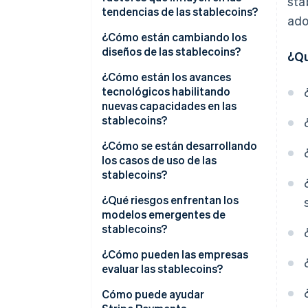
sta
tendencias de las stablecoins?
ado
Confianza y transparencia
¿Cómo están cambiando los
diseños de las stablecoins?
¿Qu
Marco normativo
Los modelos con respaldo
¿Cómo están los avances
Adecuación al caso de uso e
fiduciario siguen siendo
tecnológicos habilitando
incentivos económicos
demandados
nuevas capacidades en las
stablecoins?
Los modelos garantizados por
criptomonedas encajan en un
¿Cómo se están desarrollando
nicho
los casos de uso de las
stablecoins?
Los modelos algorítmicos se
enfrentan al escepticismo
¿Qué riesgos enfrentan los
modelos emergentes de
Los tokens respaldados por
stablecoins?
activos están ganando terreno
Incertidumbre normativa
¿Cómo pueden las empresas
Las stablecoins de marca blanca
evaluar las stablecoins?
están ganando popularidad
Riesgo de reservas y canje
Cómo puede ayudar
Problemas de estabilidad