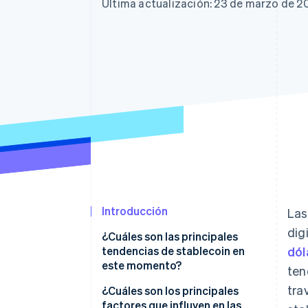
Authorization Boost
Última actualización: 23 de marzo de 2
Optimizaciones de aceptación
Link
Proceso de compra acelerado
Financial Connections
Datos de ctas. financieras
vinculadas
Introducción
Las
dig
¿Cuáles son las principales
tendencias de stablecoin en
dól
este momento?
ten
tra
¿Cuáles son los principales
factores que influyen en las