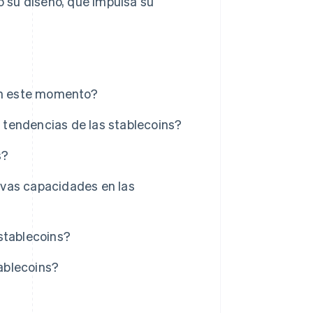
 su diseño, qué impulsa su
 en este momento?
s tendencias de las stablecoins?
s?
evas capacidades en las
stablecoins?
ablecoins?