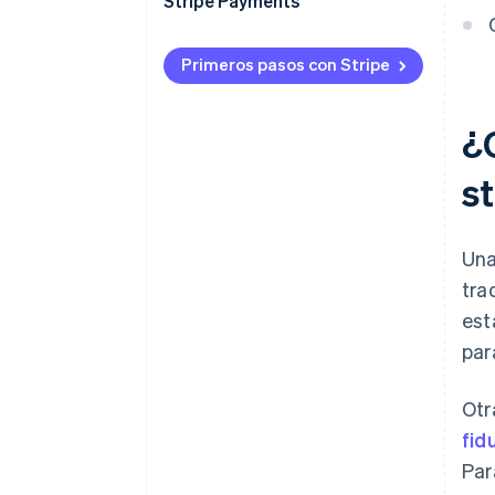
Stripe Payments
financiera
Exposición a tasas de interés
Primeros pasos con Stripe
Riesgos de seguridad
¿
Concentración y fragmentación
del mercado
s
Una
tra
est
par
Otr
fid
Par