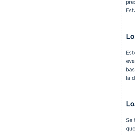
pre
Est
Lo
Est
eva
bas
la 
Lo
Se 
que