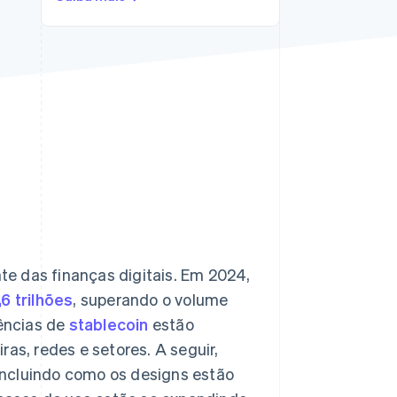
Stripe Sessions 2026
Veja como a Stripe está
construindo a
infraestrutura
econômica da IA.
Assista agora
e das finanças digitais. Em 2024,
,6 trilhões
, superando o volume
ências de
stablecoin
estão
as, redes e setores. A seguir,
incluindo como os designs estão