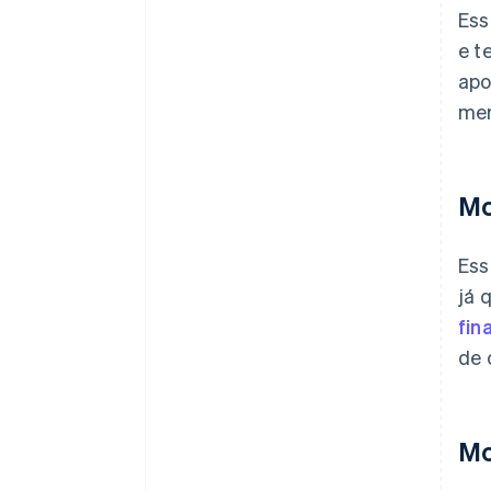
Ess
e t
apo
mer
Mo
Ess
já 
fin
de 
Mo