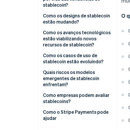
mud
stablecoin?
O q
Confiança e transparência
Como os designs de stablecoin
estão mudando?
Ambiente regulatório
Modelos lastreados em moeda
Como os avanços tecnológicos
Adequação ao caso de uso e
fiduciária continuam em alta
estão viabilizando novos
incentivos econômicos
recursos de stablecoin?
Modelos cripto-colateralizados
ocupam um nicho
Como os casos de uso de
stablecoin estão evoluindo?
Modelos algorítmicos
enfrentam ceticismo
Quais riscos os modelos
emergentes de stablecoin
Tokens lastreados em ativos
enfrentam?
estão ganhando tração
Incerteza regulatória
Como empresas podem avaliar
Stablecoins white-label estão
stablecoins?
ganhando popularidade
Risco de reservas e resgate
Como o Stripe Payments pode
Preocupações com estabilidade
ajudar
financeira