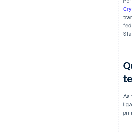
Por
Cry
tra
fed
Sta
Q
t
As 
lig
pri