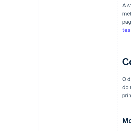
A s
mel
pag
tes
C
O d
do 
pri
Mo