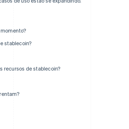
asos de uso estão se expandindo.
te momento?
de stablecoin?
s recursos de stablecoin?
frentam?