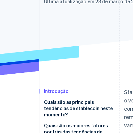
Authorization Boost
Última atualização em 23 de março de 
Otimizações de aceitação
Link
Checkout acelerado
Financial Connections
Dados de contas vinculadas
Introdução
Sta
o v
Quais são as principais
tendências de stablecoin neste
com
momento?
rem
vam
Quais são os maiores fatores
por trás das tendências de