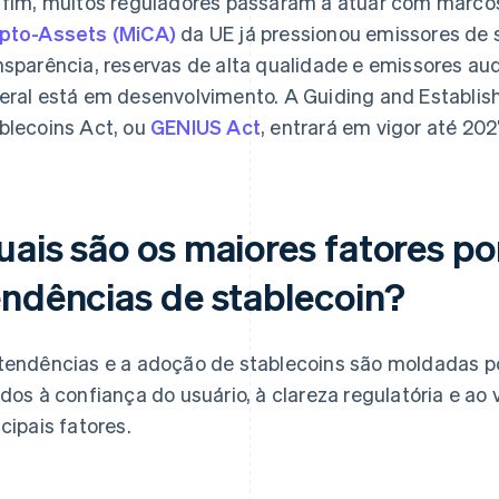
 fim, muitos reguladores passaram a atuar com marcos
pto-Assets (MiCA)
da UE já pressionou emissores de 
nsparência, reservas de alta qualidade e emissores au
eral está em desenvolvimento. A Guiding and Establishi
blecoins Act, ou
GENIUS Act
, entrará em vigor até 202
uais são os maiores fatores po
endências de stablecoin?
tendências e a adoção de stablecoins são moldadas 
ados à confiança do usuário, à clareza regulatória e ao 
ncipais fatores.