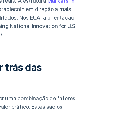
 reais. A estrutura
Markets in
stablecoin em direção a mais
ditados. Nos EUA, a orientação
ng National Innovation for U.S.
7.
r trás das
por uma combinação de fatores
valor prático. Estes são os