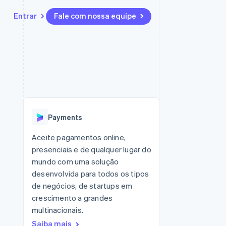
Entrar
Fale com nossa equipe
Recursos
Ecossistema
Contato
 marketplaces
Mais
Integrações de aplicativos
Parceiros
Fale com a equipe de vendas
Product roadmap
sões
Exemplos de códigos
Stripe App Marketplace
Seja um parceiro
Veja o que está chegando
ara plataformas
Blog de desenvolvedores
 platforms
zer
Status da API
Radar
ceiros
Prevenção de fraudes
Payments
Atlas
ativos
 e virtuais
Incorporação de startups
Aceite pagamentos online,
presenciais e de qualquer lugar do
Climate
Remoção de carbono
mundo com uma solução
desenvolvida para todos os tipos
Identity
Verificação de identidade
de negócios, de startups em
crescimento a grandes
multinacionais.
Saiba mais