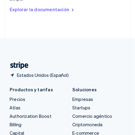
English
Rumania
Explorar la documentación
English
Singapur
English
简体中文
Suecia
Svenska
English
Suiza
Deutsch
Français
Italiano
English
Tailandia
ไทย
English
Estados Unidos (Español)
Productos y tarifas
Soluciones
Precios
Empresas
Atlas
Startups
Authorization Boost
Comercio agéntico
Billing
Criptomoneda
Capital
E-commerce