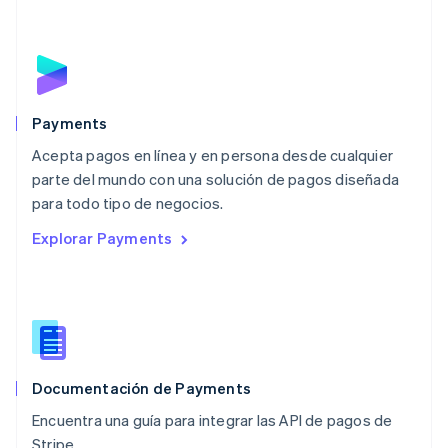
Français
Deutsch
English
Malasia
English
简体中文
Malta
English
México
Español
English
Payments
Noruega
Acepta pagos en línea y en persona desde cualquier
English
parte del mundo con una solución de pagos diseñada
Nueva Zelandia
English
para todo tipo de negocios.
Países Bajos
Explorar Payments
Nederlands
English
Polonia
English
Portugal
Português
English
RAE de Hong Kong, China
English
简体中文
Documentación de Payments
Reino Unido
English
Encuentra una guía para integrar las API de pagos de
República Checa
Stripe.