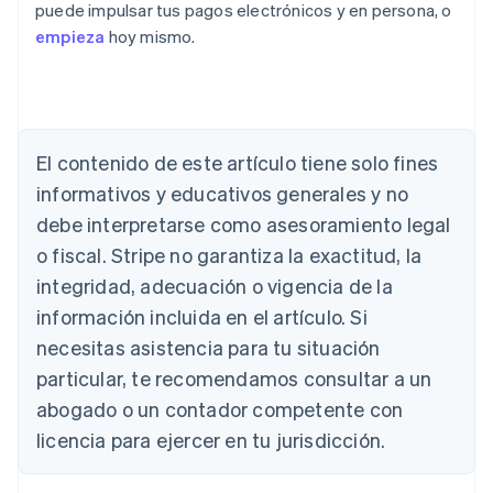
puede impulsar tus pagos electrónicos y en persona, o
empieza
hoy mismo.
El contenido de este artículo tiene solo fines
Alemania
Deutsch
English
informativos y educativos generales y no
Australia
debe interpretarse como asesoramiento legal
English
Austria
o fiscal. Stripe no garantiza la exactitud, la
Deutsch
English
integridad, adecuación o vigencia de la
Bélgica
información incluida en el artículo. Si
Nederlands
Français
Deutsch
English
Brasil
necesitas asistencia para tu situación
Português
English
particular, te recomendamos consultar a un
Bulgaria
abogado o un contador competente con
English
Canadá
licencia para ejercer en tu jurisdicción.
English
Français
China continental