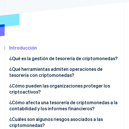
Radar
Prevención de fraude
Ecosistema
Atlas
Constitución de una startup
Socios
Climate
Stripe App Marketplace
Eliminación de dióxido de carbono
Introducción
Identity
Verificación de identidad en línea
¿Qué es la gestión de tesorería de criptomonedas?
¿Qué herramientas admiten operaciones de
tesorería con criptomonedas?
¿Cómo pueden las organizaciones proteger los
Sesiones de Stripe 2026
criptoactivos?
Descubre cómo Stripe construye la infraestructura económi
Mirar ahora
¿Cómo afecta una tesorería de criptomonedas a la
contabilidad y los informes financieros?
¿Cuáles son algunos riesgos asociados a las
criptomonedas?