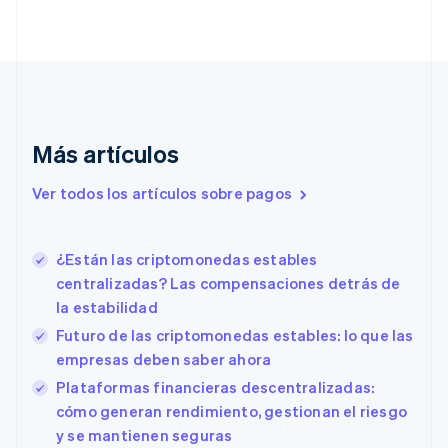
简体中文
English
Chipre
English
Croacia
English
Italiano
Dinamarca
English
Emiratos Árabes Unidos
Más artículos
English
Eslovaquia
Ver todos los artículos sobre pagos
English
Eslovenia
English
Italiano
¿Están las criptomonedas estables
España
centralizadas? Las compensaciones detrás de
Español
English
la estabilidad
Estados Unidos
English
Español
简体中文
Futuro de las criptomonedas estables: lo que las
Estonia
empresas deben saber ahora
English
Plataformas financieras descentralizadas:
Finlandia
English
Svenska
cómo generan rendimiento, gestionan el riesgo
Francia
y se mantienen seguras