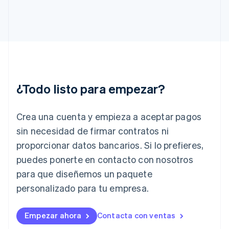
Français
English
Gibraltar
English
Grecia
English
Hungría
English
India
English
¿Todo listo para empezar?
Irlanda
English
Crea una cuenta y empieza a aceptar pagos
Italia
Italiano
English
sin necesidad de firmar contratos ni
Japón
proporcionar datos bancarios. Si lo prefieres,
日本語
English
Letonia
puedes ponerte en contacto con nosotros
English
para que diseñemos un paquete
Liechtenstein
personalizado para tu empresa.
Deutsch
English
Lituania
English
Empezar ahora
Contacta con ventas
Luxemburgo