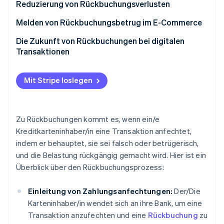
Reduzierung von Rückbuchungsverlusten
Rückbuchungen aufgrund von Missverständnissen
oder Beschwerden von Kundinnen und Kunden
Melden von Rückbuchungsbetrug im E-Commerce
Rückbuchungen aufgrund von Betrug
Die Zukunft von Rückbuchungen bei digitalen
Transaktionen
Mit Stripe loslegen
Zu Rückbuchungen kommt es, wenn ein/e
Kreditkarteninhaber/in eine Transaktion anfechtet,
indem er behauptet, sie sei falsch oder betrügerisch,
und die Belastung rückgängig gemacht wird. Hier ist ein
Überblick über den Rückbuchungsprozess:
Einleitung von Zahlungsanfechtungen:
Der/Die
Karteninhaber/in wendet sich an ihre Bank, um eine
Transaktion anzufechten und eine
Rückbuchung
zu