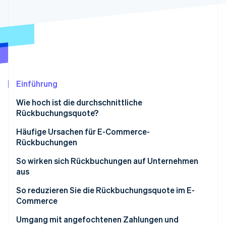
Betrugsprävention
Ecosystem
Atlas
Start-up-Gründung
Partner
Stripe App-Marktplatz
Climate
CO₂-Entnahme
Identity
Online-Identitätsprüfung
Einführung
Wie hoch ist die durchschnittliche
Rückbuchungsquote?
Häufige Ursachen für E-Commerce-
Stripe-Sessions 2026
Rückbuchungen
Erfahren Sie, wie Stripe Lösungen für die W
Jetzt ansehen
So wirken sich Rückbuchungen auf Unternehmen
aus
So reduzieren Sie die Rückbuchungsquote im E-
Commerce
Alle Rückbuchungen
Umgang mit angefochtenen Zahlungen und