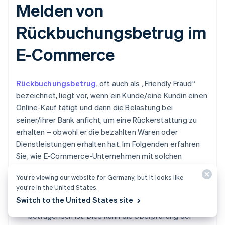
Melden von
Rückbuchungsbetrug im
E-Commerce
Rückbuchungsbetrug
, oft auch als „Friendly Fraud“
bezeichnet, liegt vor, wenn ein Kunde/eine Kundin einen
Online-Kauf tätigt und dann die Belastung bei
seiner/ihrer Bank anficht, um eine Rückerstattung zu
erhalten – obwohl er die bezahlten Waren oder
Dienstleistungen erhalten hat. Im Folgenden erfahren
Sie, wie E-Commerce-Unternehmen mit solchen
Vorfällen umgehen und sie melden können.
You’re viewing our website for Germany, but it looks like
you’re in the United States.
Betrug identifizieren:
Der erste Schritt besteht
Switch to the United States site
darin, zu erkennen, wann eine Rückbuchung
betrügerisch ist. Dies kann die Überprüfung der