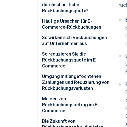
durchschnittliche
rüc
Rückbuchungsquote?
Häufige Ursachen für E-
Commerce-Rückbuchungen
So wirken sich Rückbuchungen
auf Unternehmen aus
So reduzieren Sie die
Rückbuchungsquote im E-
Commerce
Alle Rückbuchungen
Umgang mit angefochtenen
Zahlungen und Reduzierung von
Rückbuchungen aufgrund von
Rückbuchungsverlusten
Missverständnissen oder
Beschwerden von Kundinnen
Melden von
und Kunden
Rückbuchungsbetrug im E-
Commerce
Rückbuchungen aufgrund von
Betrug
Die Zukunft von
Rückbuchungen bei digitalen