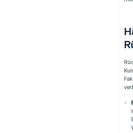
H
R
Rüc
Kun
Fak
ver