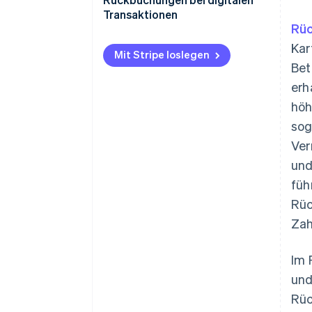
Transaktionen
Rü
Kar
Mit Stripe loslegen
Bet
erh
höh
sog
Ver
und
füh
Rüc
Zah
Im 
und
Rüc