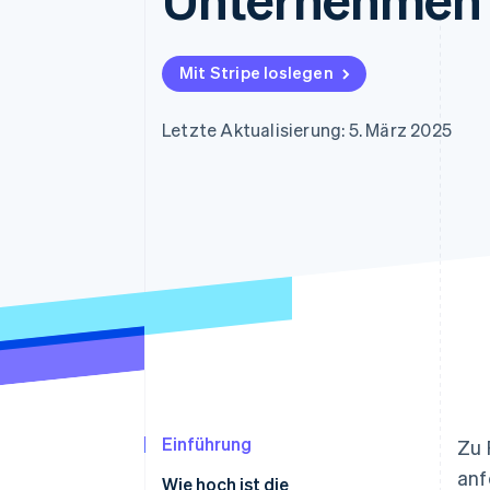
Optimierung der
Datensynchronisier
Autorisierungsraten
Link
Beschleunigter Bezahlvorgang
Mit Stripe loslegen
Financial Connections
Verbundene Finanzdaten
Letzte Aktualisierung: 5. März 2025
Einführung
Zu 
anf
Wie hoch ist die