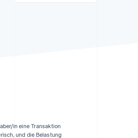
Stripe-Sessions 2026
Erfahren Sie, wie Stripe
Lösungen für die
Wirtschaftsinfrastruktur
für KI aufbaut.
Jetzt ansehen
ber/in eine Transaktion
erisch, und die Belastung