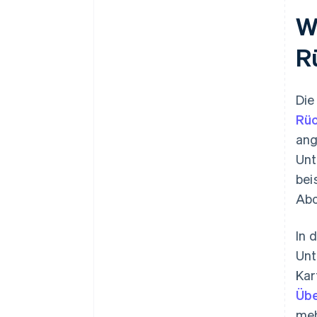
Wi
R
Die
Rü
ang
Unt
bei
Abo
In 
Unt
Kar
Üb
meh