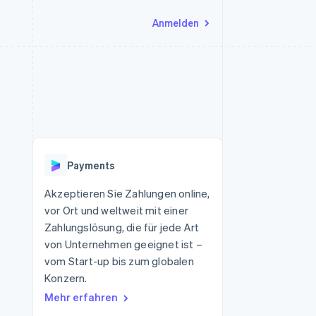
Anmelden
Ressourcen
Ecosystem
Kontakt
nd Marktplätze
Mehr
App-Integrationen
Partner
Sales-Team kontaktieren
Product roadmap
Code-Beispiele
Stripe App-Marktplatz
Partner werden
Ausblick
 Plattformen
Entwickler-Blog
eit
API-Status
Radar
Betrugsprävention
Payments
Atlas
onen
Start-up-Gründung
Akzeptieren Sie Zahlungen online,
vor Ort und weltweit mit einer
Climate
CO₂-Entnahme
Zahlungslösung, die für jede Art
von Unternehmen geeignet ist –
Identity
Online-Identitätsprüfung
vom Start-up bis zum globalen
Konzern.
Mehr erfahren