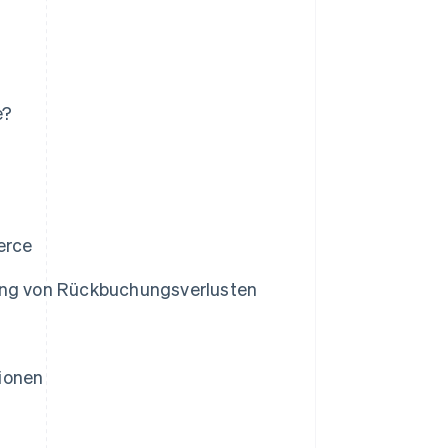
e?
erce
ng von Rückbuchungsverlusten
ionen