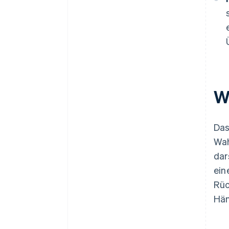
W
Das
Wah
dar
ein
Rüc
Hän