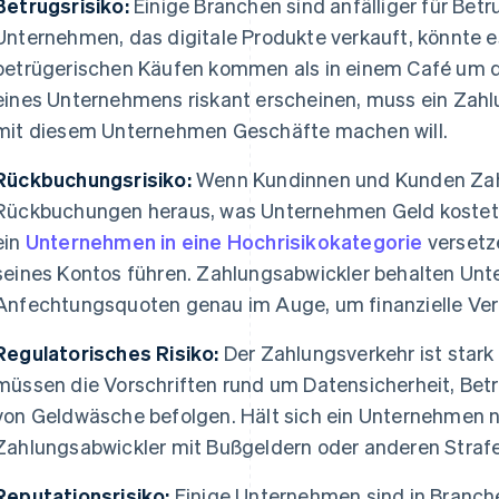
Betrugsrisiko:
Einige Branchen sind anfälliger für Betr
Unternehmen, das digitale Produkte verkauft, könnte e
betrügerischen Käufen kommen als in einem Café um d
eines Unternehmens riskant erscheinen, muss ein Zahl
mit diesem Unternehmen Geschäfte machen will.
Rückbuchungsrisiko:
Wenn Kundinnen und Kunden Zah
Rückbuchungen heraus, was Unternehmen Geld kostet
ein
Unternehmen in eine Hochrisikokategorie
versetz
seines Kontos führen. Zahlungsabwickler behalten Un
Anfechtungsquoten genau im Auge, um finanzielle Ver
Regulatorisches Risiko:
Der Zahlungsverkehr ist stark
müssen die Vorschriften rund um Datensicherheit, Be
von Geldwäsche befolgen. Hält sich ein Unternehmen ni
Zahlungsabwickler mit Bußgeldern oder anderen Straf
Reputationsrisiko:
Einige Unternehmen sind in Branchen