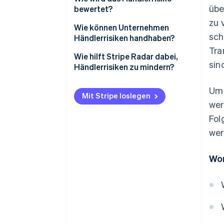
übe
bewertet?
zu 
Branchenrisiko
Wie können Unternehmen
sch
Händlerrisiken handhaben?
Rückbuchungs- und
Tra
Betrugsmuster
Betrugsprävention
Wie hilft Stripe Radar dabei,
sin
Händlerrisiken zu mindern?
Geschäftsmodell und
Überwachung von
Umsatzstabilität
Rückbuchungen
Um 
Mit Stripe loslegen
Compliance und regulatorische
Kundenverifizierung und
wer
Risiken
Compliance
Fol
wer
Finanzielle Gesundheit und
Proaktive Risikobewertung
Vorgeschichte
Anpassbare, adaptive Sicherheit
Wor
Warnsignale für
Auszahlungsmanagement
unternehmerisches Verhalten