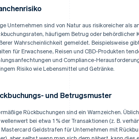
anchenrisiko
ige Unternehmen sind von Natur aus risikoreicher als a
kbuchungsraten, häufigem Betrug oder behördlicher Kon
ßerer Wahrscheinlichkeit gemeldet. Beispielsweise gi
alten für Erwachsene, Reisen und CBD-Produkten tend
lungsanfechtungen und Compliance-Herausforderunge
ingem Risiko wie Lebensmittel und Getränke.
ckbuchungs- und Betrugsmuster
rmäßige Rückbuchungen sind ein Warnzeichen. Übliche
wellenwert bei etwa 1 % der Transaktionen (z. B. verh
 Mastercard Geldstrafen für Unternehmen mit Rückbu
er), aber selbst wenn man sich dem nähert, kann dies 