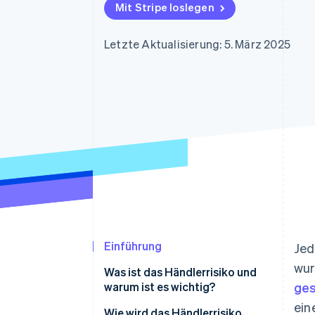
Optimierung der
Datensynchronisier
Mit Stripe loslegen
Autorisierungsraten
Link
Beschleunigter Bezahlvorgang
Letzte Aktualisierung: 5. März 2025
Financial Connections
Verbundene Finanzdaten
Einführung
Jed
wur
Was ist das Händlerrisiko und
warum ist es wichtig?
ges
ein
Wie wird das Händlerrisiko