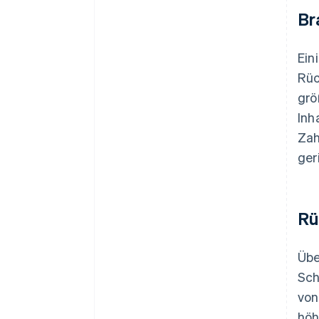
Br
Ein
Rüc
grö
Inh
Zah
ger
Rü
Übe
Sch
von
höh