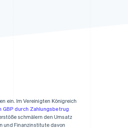
Stripe-Sessions 2026
Erfahren Sie, wie Stripe
Lösungen für die
Wirtschaftsinfrastruktur
für KI aufbaut.
Jetzt ansehen
n ein. Im Vereinigten Königreich
en GBP durch Zahlungsbetrug
Verstöße schmälern den Umsatz
n und Finanzinstitute davon