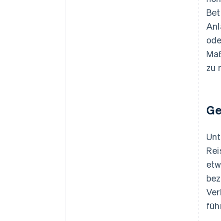
Bet
Anl
ode
Maß
zu 
Ge
Unt
Rei
etw
bez
Ver
füh