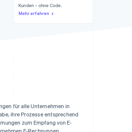
Kunden – ohne Code.
Mehr erfahren
Stripe-Sessions 2026
Erfahren Sie, wie Stripe
Lösungen für die
Wirtschaftsinfrastruktur
für KI aufbaut.
Jetzt ansehen
gen für alle Unternehmen in
gabe, ihre Prozesse entsprechend
timmungen zum Empfang von E-
nternehmen E-Rechnungen