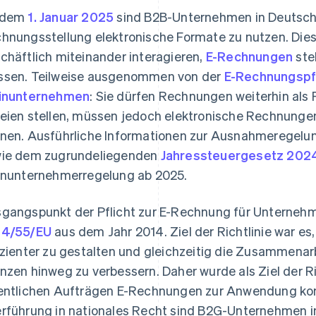
 dem
1. Januar 2025
sind B2B-Unternehmen in Deutschla
hnungsstellung elektronische Formate zu nutzen. Die
chäftlich miteinander interagieren,
E-Rechnungen
ste
sen. Teilweise ausgenommen von der
E-Rechnungspfl
inunternehmen
: Sie dürfen Rechnungen weiterhin al
eien stellen, müssen jedoch elektronische Rechnung
nen. Ausführliche Informationen zur Ausnahmeregelun
ie dem zugrundeliegenden
Jahressteuergesetz 202
inunternehmerregelung ab 2025.
gangspunkt der Pflicht zur E-Rechnung für Unternehm
14/55/EU
aus dem Jahr 2014. Ziel der Richtlinie war es
izienter zu gestalten und gleichzeitig die Zusammenarb
nzen hinweg zu verbessern. Daher wurde als Ziel der R
entlichen Aufträgen E-Rechnungen zur Anwendung kom
rführung in nationales Recht sind B2G-Unternehmen i