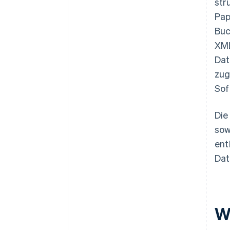
str
Pap
Buc
XML
Dat
zug
Sof
Die
sow
ent
Dat
W