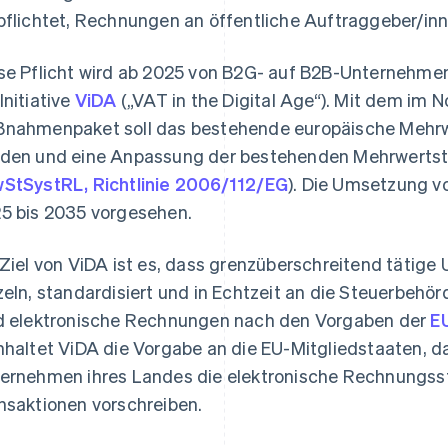
pflichtet, Rechnungen an öffentliche Auftraggeber/inne
se Pflicht wird ab 2025 von B2G- auf B2B-Unternehmen
Initiative
ViDA
(„VAT in the Digital Age“). Mit dem im
nahmenpaket soll das bestehende europäische Mehrw
den und eine Anpassung der bestehenden Mehrwertste
StSystRL, Richtlinie 2006/112/EG
). Die Umsetzung v
5 bis 2035 vorgesehen.
 Ziel von ViDA ist es, dass grenzüberschreitend tätig
zeln, standardisiert und in Echtzeit an die Steuerbehö
d elektronische Rechnungen nach den Vorgaben der
E
nhaltet ViDA die Vorgabe an die EU-Mitgliedstaaten, d
ernehmen ihres Landes die elektronische Rechnungsste
nsaktionen vorschreiben.