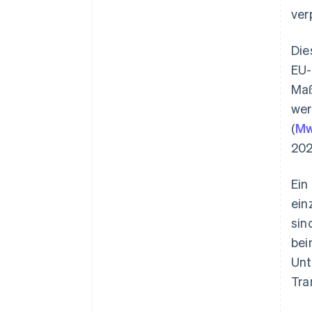
ver
Die
EU-
Maß
wer
(
Mw
202
Ein
ein
sin
bei
Unt
Tra