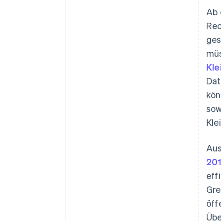
Kostenreduktion
Ab
Rec
ges
müs
Kle
Dat
kön
sow
Kle
Aus
20
eff
Gre
öff
Übe