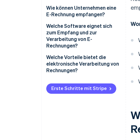
emp
Was ist eine E-Rechnung?
Wie können Unternehmen eine
E-Rechnung empfangen?
Wor
Technische Voraussetzungen
Welche Software eignet sich
schaffen
zum Empfang und zur
Verarbeitung von E-
Passende E-Rechnungsformate
Rechnungen?
auswählen
Welche Vorteile bietet die
Automatische Verarbeitung
elektronische Verarbeitung von
sicherstellen
Rechnungen?
Mitarbeiter/innen schulen
Einhaltung gesetzlicher
Vorgaben
Erste Schritte mit Stripe
Datensicherheit gewährleisten
Effizienzsteigerung
Bessere Transparenz und
W
Kontrolle
R
Verbesserte Zusammenarbeit