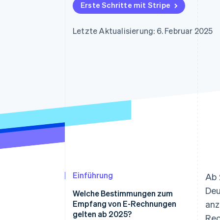
Optimierung der
Datensynchronisier
Erste Schritte mit Stripe
Autorisierungsraten
Link
Beschleunigter Bezahlvorgang
Letzte Aktualisierung: 6. Februar 2025
Financial Connections
Verbundene Finanzdaten
Einführung
Ab 
Deu
Welche Bestimmungen zum
Empfang von E-Rechnungen
anz
gelten ab 2025?
Rec