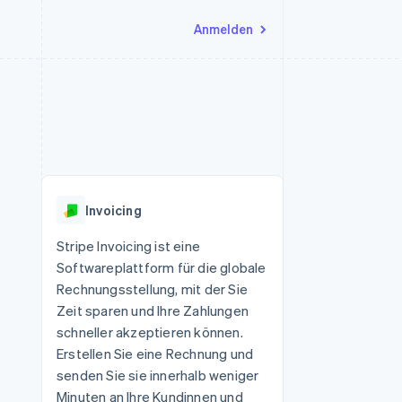
Anmelden
Ressourcen
Ecosystem
Kontakt
nd Marktplätze
Mehr
App-Integrationen
Partner
Sales-Team kontaktieren
Product roadmap
Code-Beispiele
Stripe App-Marktplatz
Partner werden
Ausblick
 Plattformen
Entwickler-Blog
 platforms
eit
API-Status
Radar
Betrugsprävention
eistungen
Invoicing
Atlas
onen
virtuelle Karten
Start-up-Gründung
Stripe Invoicing ist eine
Softwareplattform für die globale
Climate
CO₂-Entnahme
Rechnungsstellung, mit der Sie
Zeit sparen und Ihre Zahlungen
Identity
Online-Identitätsprüfung
schneller akzeptieren können.
Erstellen Sie eine Rechnung und
senden Sie sie innerhalb weniger
Minuten an Ihre Kundinnen und