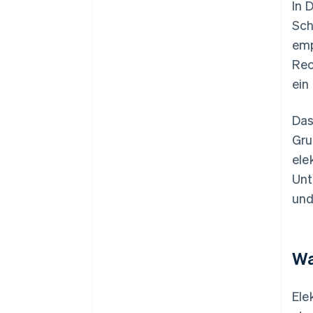
In 
Sch
emp
Rec
ein
Da
Gru
ele
Unt
und
Wa
Ele