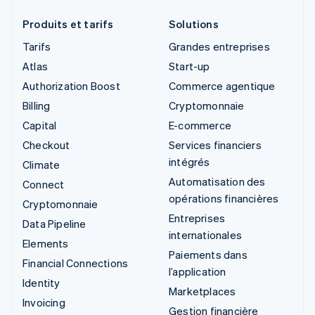
Produits et tarifs
Solutions
Tarifs
Grandes entreprises
Atlas
Start-up
Authorization Boost
Commerce agentique
Billing
Cryptomonnaie
Capital
E-commerce
Checkout
Services financiers
intégrés
Climate
Automatisation des
Connect
opérations financières
Cryptomonnaie
Entreprises
Data Pipeline
internationales
Elements
Paiements dans
Financial Connections
l’application
Identity
Marketplaces
Invoicing
Gestion financière