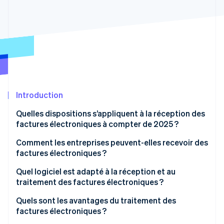
Découvrez les prochaines évolutions
Commerce en ligne
Radar
Prévention de la fraude
Écosystème
Atlas
Constitution de start-up
Partenaires
Climate
Stripe App Marketplace
Élimination du carbone
Introduction
Identity
Vérification de l'identité
Quelles dispositions s’appliquent à la réception des
factures électroniques à compter de 2025 ?
Qu’est-ce qu’une facture électronique ?
Comment les entreprises peuvent-elles recevoir des
factures électroniques ?
Stripe Sessions 2026
Définir les exigences techniques
Quel logiciel est adapté à la réception et au
Découvrez comment Stripe construit l’infrastructure écono
Regarder la vidéo
traitement des factures électroniques ?
Sélectionner les types de factures électroniques
appropriés
Quels sont les avantages du traitement des
factures électroniques ?
Assurer un traitement automatisé