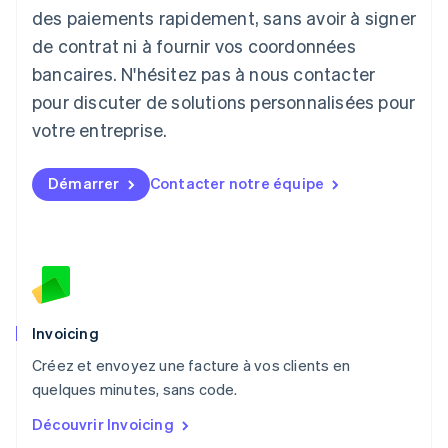
Liechtenstein
des paiements rapidement, sans avoir à signer
Deutsch
English
de contrat ni à fournir vos coordonnées
Lituanie
English
bancaires. N'hésitez pas à nous contacter
Luxembourg
pour discuter de solutions personnalisées pour
Français
Deutsch
English
Malaisie
votre entreprise.
English
简体中文
Malte
Démarrer
Contacter notre équipe
English
Mexique
Español
English
Norvège
English
Nouvelle-Zélande
English
Pays-Bas
Invoicing
Nederlands
English
Créez et envoyez une facture à vos clients en
Pologne
English
quelques minutes, sans code.
Portugal
Découvrir Invoicing
Português
English