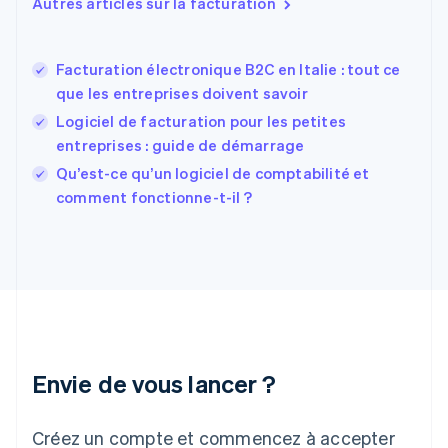
Autres articles sur la facturation
États-Unis
English
Español
简体中文
Finlande
English
Svenska
Facturation électronique B2C en Italie : tout ce
France
que les entreprises doivent savoir
Français
English
Logiciel de facturation pour les petites
Gibraltar
entreprises : guide de démarrage
English
Grèce
Qu’est-ce qu’un logiciel de comptabilité et
English
comment fonctionne-t-il ?
Hongrie
English
Inde
English
Irlande
English
Italie
Italiano
English
Japon
Envie de vous lancer ?
日本語
English
Lettonie
Créez un compte et commencez à accepter
English