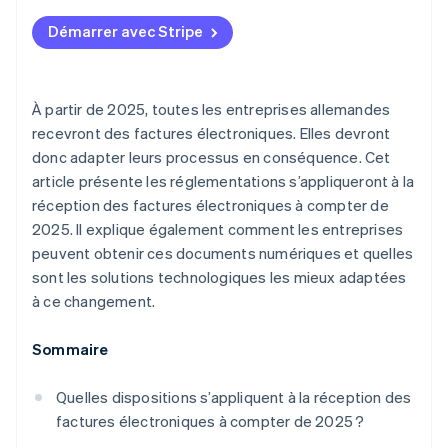
Respect des réglementations légales
Former les employés
Démarrer avec Stripe
Efficacité accrue
Assurer la sécurité des données
Transparence et contrôle renforcés
À partir de 2025, toutes les entreprises allemandes
Amélioration de la coopération
recevront des factures électroniques. Elles devront
donc adapter leurs processus en conséquence. Cet
Réduction des coûts
article présente les réglementations s’appliqueront à la
réception des factures électroniques à compter de
2025. Il explique également comment les entreprises
peuvent obtenir ces documents numériques et quelles
sont les solutions technologiques les mieux adaptées
à ce changement.
Sommaire
Quelles dispositions s’appliquent à la réception des
factures électroniques à compter de 2025 ?