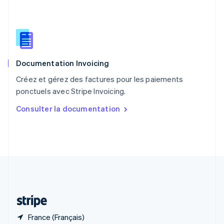
R.A.S. de Hong Kong, Chine
English
简体中文
République tchèque
English
Roumanie
English
Documentation Invoicing
Royaume-Uni
English
Créez et gérez des factures pour les paiements
Singapour
ponctuels avec Stripe Invoicing.
English
简体中文
Slovaquie
Consulter la documentation
English
Slovénie
English
Italiano
Suède
Svenska
English
Suisse
Deutsch
Français
Italiano
English
Thaïlande
ไทย
English
France (Français)