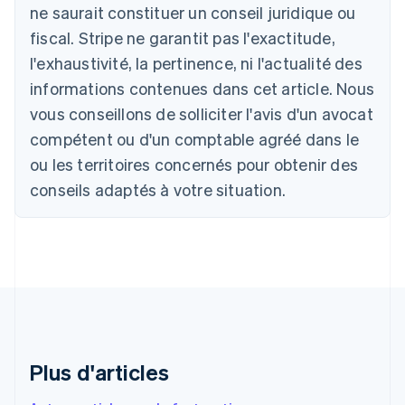
Belgique
ne saurait constituer un conseil juridique ou
Nederlands
Français
Deutsch
English
fiscal. Stripe ne garantit pas l'exactitude,
Brésil
l'exhaustivité, la pertinence, ni l'actualité des
Português
English
Bulgarie
informations contenues dans cet article. Nous
English
vous conseillons de solliciter l'avis d'un avocat
Canada
English
Français
compétent ou d'un comptable agréé dans le
Chine continentale
ou les territoires concernés pour obtenir des
简体中文
English
Chypre
conseils adaptés à votre situation.
English
Croatie
English
Italiano
Danemark
English
Émirats arabes unis
English
Espagne
Español
English
Plus d'articles
Estonie
English