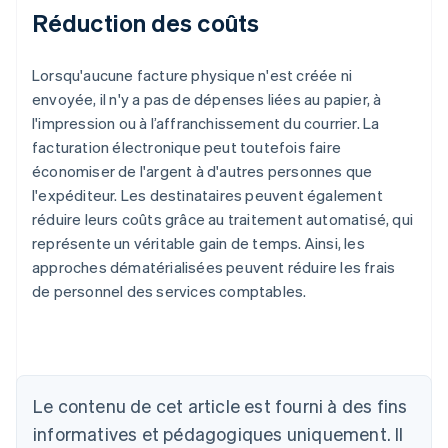
Réduction des coûts
Lorsqu'aucune facture physique n'est créée ni
envoyée, il n'y a pas de dépenses liées au papier, à
l'impression ou à l’affranchissement du courrier. La
facturation électronique peut toutefois faire
économiser de l'argent à d'autres personnes que
l'expéditeur. Les destinataires peuvent également
réduire leurs coûts grâce au traitement automatisé, qui
représente un véritable gain de temps. Ainsi, les
approches dématérialisées peuvent réduire les frais
de personnel des services comptables.
Allemagne
Deutsch
English
Australie
English
Le contenu de cet article est fourni à des fins
Autriche
informatives et pédagogiques uniquement. Il
Deutsch
English