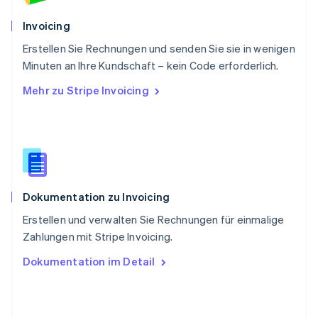
Schweiz
Deutsch
Français
Italiano
English
Invoicing
Singapur
English
简体中文
Erstellen Sie Rechnungen und senden Sie sie in wenigen
Slowakei
Minuten an Ihre Kundschaft – kein Code erforderlich.
English
Mehr zu Stripe Invoicing
Slowenien
English
Italiano
Sonderverwaltungsregion Hongkong,
China
English
简体中文
Spanien
Español
English
Dokumentation zu Invoicing
Thailand
ไทย
English
Erstellen und verwalten Sie Rechnungen für einmalige
Tschechische Republik
Zahlungen mit Stripe Invoicing.
English
Ungarn
Dokumentation im Detail
English
Vereinigte Arabische Emirate
English
Vereinigte Staaten