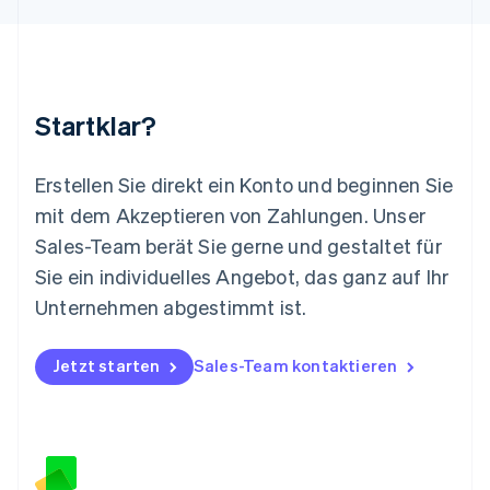
Malaysia
English
简体中文
Malta
English
Mexiko
Startklar?
Español
English
Neuseeland
English
Erstellen Sie direkt ein Konto und beginnen Sie
Niederlande
mit dem Akzeptieren von Zahlungen. Unser
Nederlands
English
Norwegen
Sales-Team berät Sie gerne und gestaltet für
English
Sie ein individuelles Angebot, das ganz auf Ihr
Österreich
Deutsch
English
Unternehmen abgestimmt ist.
Polen
English
Portugal
Jetzt starten
Sales-Team kontaktieren
Português
English
Rumänien
English
Schweden
Svenska
English