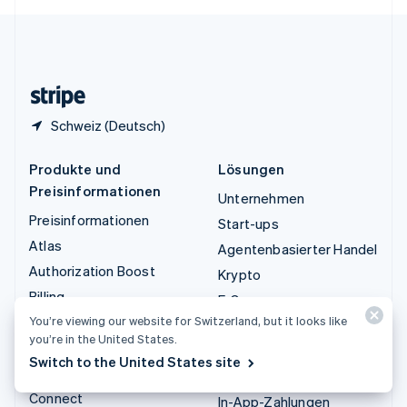
English
Español
简体中文
Vereinigtes Königreich
English
Zypern
English
Schweiz (Deutsch)
Produkte und
Lösungen
Preisinformationen
Unternehmen
Preisinformationen
Start-ups
Atlas
Agentenbasierter Handel
Authorization Boost
Krypto
Billing
E-Commerce
Capital
You’re viewing our website for Switzerland, but it looks like
Embedded Finance
you’re in the United States.
Checkout
Finanzautomatisierung
Switch to the United States site
Climate
Globale Unternehmen
Connect
In-App-Zahlungen