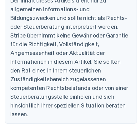
Der Inhalt dieses Artikels dient nur zu
Australien
allgemeinen Informations- und
English
Belgien
Bildungszwecken und sollte nicht als Rechts-
Nederlands
Français
Deutsch
English
oder Steuerberatung interpretiert werden.
Brasilien
Stripe übernimmt keine Gewähr oder Garantie
Português
English
Bulgarien
für die Richtigkeit, Vollständigkeit,
English
Angemessenheit oder Aktualität der
Dänemark
Informationen in diesem Artikel. Sie sollten
English
Deutschland
den Rat eines in Ihrem steuerlichen
Deutsch
English
Zuständigkeitsbereich zugelassenen
Estland
English
kompetenten Rechtsbeistands oder von einer
Festlandchina
Steuerberatungsstelle einholen und sich
简体中文
English
Finnland
hinsichtlich Ihrer speziellen Situation beraten
English
Svenska
lassen.
Frankreich
Français
English
Gibraltar
English