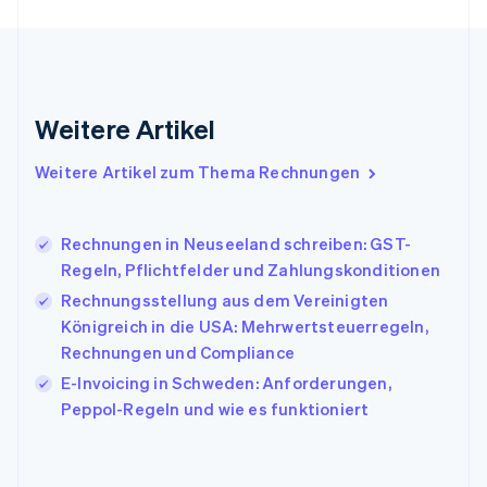
Griechenland
English
Indien
English
Irland
Weitere Artikel
English
Italien
Italiano
English
Weitere Artikel zum Thema Rechnungen
Japan
日本語
English
Kanada
Rechnungen in Neuseeland schreiben: GST-
English
Français
Regeln, Pflichtfelder und Zahlungskonditionen
Kroatien
English
Italiano
Rechnungsstellung aus dem Vereinigten
Lettland
Königreich in die USA: Mehrwertsteuerregeln,
English
Rechnungen und Compliance
Liechtenstein
E-Invoicing in Schweden: Anforderungen,
Deutsch
English
Litauen
Peppol-Regeln und wie es funktioniert
English
Luxemburg
Français
Deutsch
English