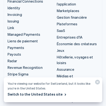
Financial Connections
l’application
Identity
Marketplaces
Invoicing
Gestion financière
Issuing
Plateformes
Link
SaaS
Managed Payments
Entreprises d'IA
Liens de paiement
Économie des créateurs
Payments
Jeux
Payouts
Hôtellerie, voyages et
Radar
loisirs
Revenue Recognition
Assurance
Stripe Sigma
Médias et
Stripe Tax
divertissements
You’re viewing our website for Switzerland, but it looks like
Terminal
Organisations à but non
you’re in the United States.
Treasury
lucratif
Switch to the United States site
Services professionnels