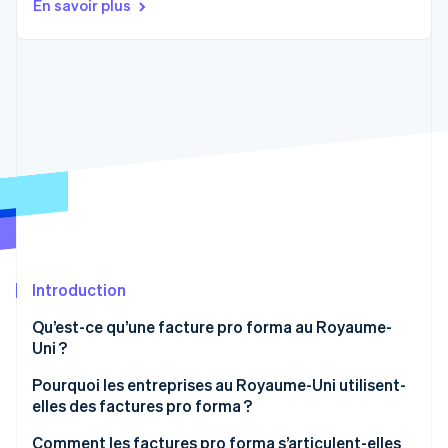
En savoir plus
Découvrez les prochaines évolutions
Commerce en ligne
Radar
Prévention de la fraude
Écosystème
Atlas
Constitution de start-up
Partenaires
Climate
Stripe App Marketplace
Élimination du carbone
Identity
Vérification de l'identité
Introduction
Stripe Sessions 2026
Qu’est-ce qu’une facture pro forma au Royaume-
Découvrez comment Stripe construit l’infrastructure écono
Uni ?
Regarder la vidéo
Pourquoi les entreprises au Royaume-Uni utilisent-
elles des factures pro forma ?
Comment les factures pro forma s’articulent-elles