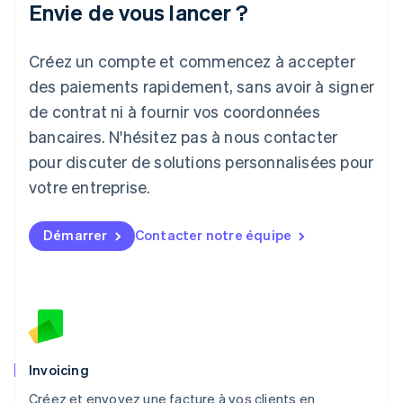
Envie de vous lancer ?
日本語
English
Lettonie
Créez un compte et commencez à accepter
English
Liechtenstein
des paiements rapidement, sans avoir à signer
Deutsch
English
de contrat ni à fournir vos coordonnées
Lituanie
English
bancaires. N'hésitez pas à nous contacter
Luxembourg
pour discuter de solutions personnalisées pour
Français
Deutsch
English
Malaisie
votre entreprise.
English
简体中文
Malte
Démarrer
Contacter notre équipe
English
Mexique
Español
English
Norvège
English
Nouvelle-Zélande
English
Pays-Bas
Invoicing
Nederlands
English
Créez et envoyez une facture à vos clients en
Pologne