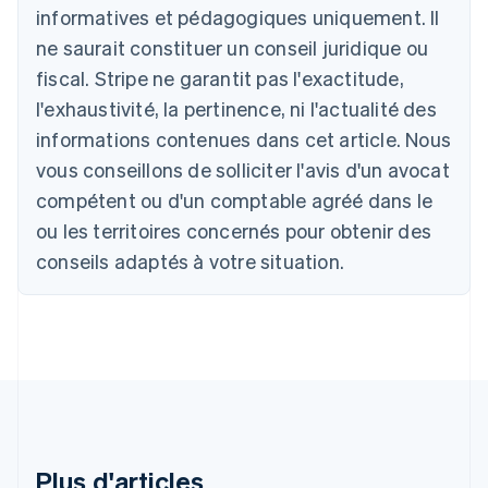
Australie
informatives et pédagogiques uniquement. Il
English
ne saurait constituer un conseil juridique ou
Autriche
Deutsch
English
fiscal. Stripe ne garantit pas l'exactitude,
Belgique
l'exhaustivité, la pertinence, ni l'actualité des
Nederlands
Français
Deutsch
English
Brésil
informations contenues dans cet article. Nous
Português
English
vous conseillons de solliciter l'avis d'un avocat
Bulgarie
compétent ou d'un comptable agréé dans le
English
Canada
ou les territoires concernés pour obtenir des
English
Français
conseils adaptés à votre situation.
Chine continentale
简体中文
English
Chypre
English
Croatie
English
Italiano
Danemark
English
Émirats arabes unis
English
Plus d'articles