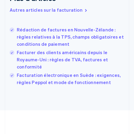
Espagne
Español
English
Autres articles sur la facturation
Estonie
English
États-Unis
Rédaction de factures en Nouvelle-Zélande :
English
Español
简体中文
règles relatives à la TPS, champs obligatoires et
Finlande
English
Svenska
conditions de paiement
France
Facturer des clients américains depuis le
Français
English
Royaume-Uni : règles de TVA, factures et
Gibraltar
conformité
English
Grèce
Facturation électronique en Suède : exigences,
English
règles Peppol et mode de fonctionnement
Hongrie
English
Inde
English
Irlande
English
Italie
Italiano
English
Japon