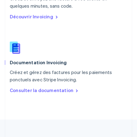
English
quelques minutes, sans code.
Portugal
Découvrir Invoicing
Português
English
R.A.S. de Hong Kong, Chine
English
简体中文
République tchèque
English
Roumanie
English
Documentation Invoicing
Royaume-Uni
English
Créez et gérez des factures pour les paiements
Singapour
ponctuels avec Stripe Invoicing.
English
简体中文
Slovaquie
Consulter la documentation
English
Slovénie
English
Italiano
Suède
Svenska
English
Suisse
Deutsch
Français
Italiano
English
Thaïlande