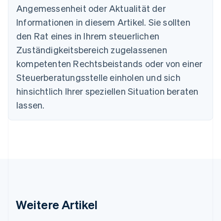
Bulgarien
Angemessenheit oder Aktualität der
English
Informationen in diesem Artikel. Sie sollten
Dänemark
English
den Rat eines in Ihrem steuerlichen
Deutschland
Zuständigkeitsbereich zugelassenen
Deutsch
English
Estland
kompetenten Rechtsbeistands oder von einer
English
Steuerberatungsstelle einholen und sich
Festlandchina
hinsichtlich Ihrer speziellen Situation beraten
简体中文
English
Finnland
lassen.
English
Svenska
Frankreich
Français
English
Gibraltar
English
Griechenland
English
Indien
English
Weitere Artikel
Irland
English