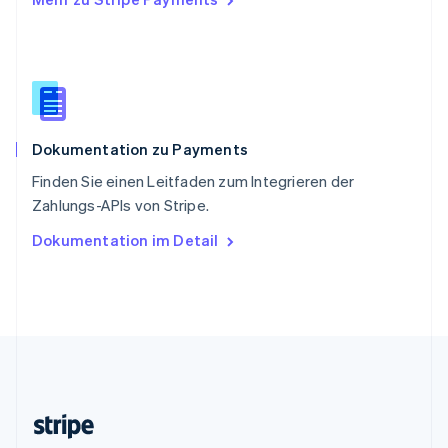
Slowenien
English
Italiano
Sonderverwaltungsregion Hongkong,
China
English
简体中文
Spanien
Español
English
Dokumentation zu Payments
Thailand
ไทย
English
Finden Sie einen Leitfaden zum Integrieren der
Tschechische Republik
Zahlungs-APIs von Stripe.
English
Ungarn
Dokumentation im Detail
English
Vereinigte Arabische Emirate
English
Vereinigte Staaten
English
Español
简体中文
Vereinigtes Königreich
English
Zypern
English