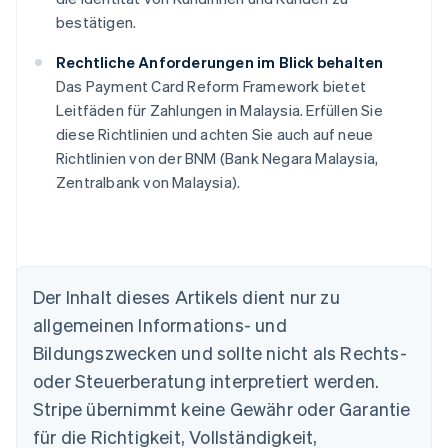
bestätigen.
Rechtliche Anforderungen im Blick behalten
Das Payment Card Reform Framework bietet
Leitfäden für Zahlungen in Malaysia. Erfüllen Sie
diese Richtlinien und achten Sie auch auf neue
Richtlinien von der BNM (Bank Negara Malaysia,
Zentralbank von Malaysia).
Der Inhalt dieses Artikels dient nur zu
allgemeinen Informations- und
Australien
Bildungszwecken und sollte nicht als Rechts-
English
Belgien
oder Steuerberatung interpretiert werden.
Nederlands
Français
Deutsch
English
Stripe übernimmt keine Gewähr oder Garantie
Brasilien
für die Richtigkeit, Vollständigkeit,
Português
English