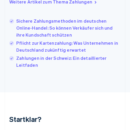
Italien
Weitere Artikel zum Thema Zahlungen
Italiano
English
Japan
日本語
English
Sichere Zahlungsmethoden im deutschen
Kanada
Online-Handel: So können Verkäufer sich und
English
Français
ihre Kundschaft schützen
Kroatien
English
Italiano
Pflicht zur Kartenzahlung: Was Unternehmen in
Lettland
Deutschland zukünftig erwartet
English
Zahlungen in der Schweiz: Ein detaillierter
Liechtenstein
Leitfaden
Deutsch
English
Litauen
English
Luxemburg
Français
Deutsch
English
Malaysia
English
简体中文
Malta
English
Startklar?
Mexiko
Español
English