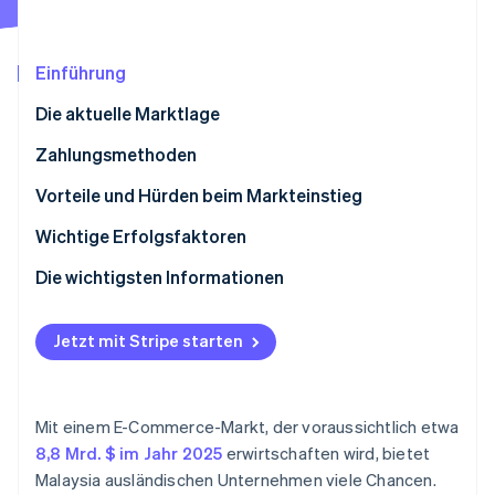
Betrugsprävention
Ecosystem
Atlas
Start-up-Gründung
Partner
Einführung
Stripe App-Marktplatz
Climate
Die aktuelle Marktlage
CO₂-Entnahme
Identity
Zahlungsmethoden
Online-Identitätsprüfung
Derzeitige Nutzung
Vorteile und Hürden beim Markteinstieg
Neue Trends
Steuern
Wichtige Erfolgsfaktoren
Rückbuchungen und Zahlungsanfechtungen
Die wichtigsten Informationen
Stripe-Sessions 2026
Internationale Zahlungen
Mobile Zahlungen unterstützen
Erfahren Sie, wie Stripe Lösungen für die Wirtschaft
Jetzt ansehen
Jetzt mit Stripe starten
Sicherheit und Datenschutz
Kundensupport verbessern
Betrug bei Zahlungen eindämmen
Mit einem E-Commerce-Markt, der voraussichtlich etwa
8,8 Mrd. $ im Jahr 2025
erwirtschaften wird, bietet
Malaysia ausländischen Unternehmen viele Chancen.