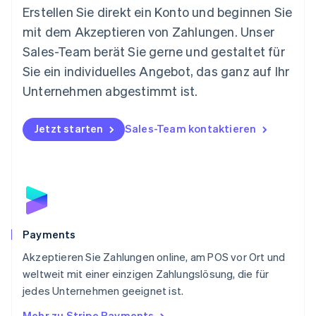
Neuseeland
Erstellen Sie direkt ein Konto und beginnen Sie
English
mit dem Akzeptieren von Zahlungen. Unser
Niederlande
Nederlands
English
Sales-Team berät Sie gerne und gestaltet für
Norwegen
Sie ein individuelles Angebot, das ganz auf Ihr
English
Österreich
Unternehmen abgestimmt ist.
Deutsch
English
Polen
Jetzt starten
Sales-Team kontaktieren
English
Portugal
Português
English
Rumänien
English
Schweden
Svenska
English
Schweiz
Payments
Deutsch
Français
Italiano
English
Akzeptieren Sie Zahlungen online, am POS vor Ort und
Singapur
English
简体中文
weltweit mit einer einzigen Zahlungslösung, die für
Slowakei
jedes Unternehmen geeignet ist.
English
Mehr zu Stripe Payments