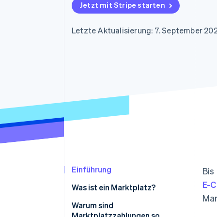
Optimierung der
Datensynchronisier
Jetzt mit Stripe starten
Autorisierungsraten
Link
Beschleunigter Bezahlvorgang
Letzte Aktualisierung: 7. September 20
Financial Connections
Verbundene Finanzdaten
Einführung
Bis
E-
Was ist ein Marktplatz?
Mar
Warum sind
Marktplatzzahlungen so