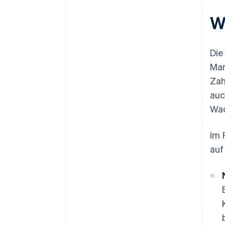
W
Die
Mar
Zah
auc
Wac
Im 
auf