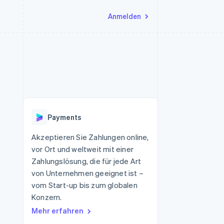
Anmelden
Ressourcen
Ecosystem
Kontakt
nd Marktplätze
Mehr
App-Integrationen
Partner
Sales-Team kontaktieren
Product roadmap
Code-Beispiele
Stripe App-Marktplatz
Partner werden
Ausblick
 Plattformen
Entwickler-Blog
eit
API-Status
Radar
Betrugsprävention
Payments
Atlas
onen
Start-up-Gründung
Akzeptieren Sie Zahlungen online,
vor Ort und weltweit mit einer
Climate
CO₂-Entnahme
Zahlungslösung, die für jede Art
von Unternehmen geeignet ist –
Identity
Online-Identitätsprüfung
vom Start-up bis zum globalen
Konzern.
Mehr erfahren