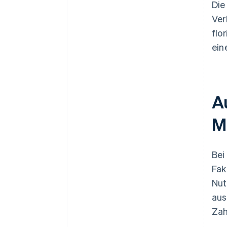
Die
Ver
flo
ein
A
M
Bei
Fak
Nut
aus
Zah