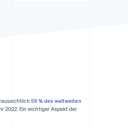
Stripe-Sessions 2026
Erfahren Sie, wie Stripe
Lösungen für die
Wirtschaftsinfrastruktur
für KI aufbaut.
Jetzt ansehen
raussichtlich
59 % des weltweiten
r 2022. Ein wichtiger Aspekt der