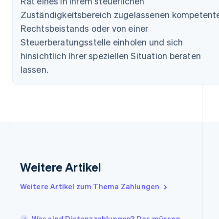
Rat eines in Ihrem steuerlichen
English
Zuständigkeitsbereich zugelassenen kompetent
Deutschland
Rechtsbeistands oder von einer
Deutsch
English
Estland
Steuerberatungsstelle einholen und sich
English
hinsichtlich Ihrer speziellen Situation beraten
Festlandchina
简体中文
English
lassen.
Finnland
English
Svenska
Frankreich
Français
English
Gibraltar
English
Griechenland
English
Indien
Weitere Artikel
English
Irland
Weitere Artikel zum Thema Zahlungen
English
Italien
Italiano
English
Japan
Was sind Distanzzahlungen? Das müssen