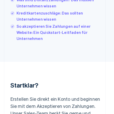
日本語
English
Unternehmen wissen
Kanada
Kreditkartenzuschläge: Das sollten
English
Français
Unternehmen wissen
Kroatien
English
Italiano
So akzeptieren Sie Zahlungen auf einer
Lettland
Website: Ein Quickstart-Leitfaden für
English
Unternehmen
Liechtenstein
Deutsch
English
Litauen
English
Luxemburg
Français
Deutsch
English
Malaysia
English
简体中文
Malta
Startklar?
English
Mexiko
Español
English
Erstellen Sie direkt ein Konto und beginnen
Neuseeland
Sie mit dem Akzeptieren von Zahlungen.
English
Niederlande
Unser Sales-Team berät Sie gerne und