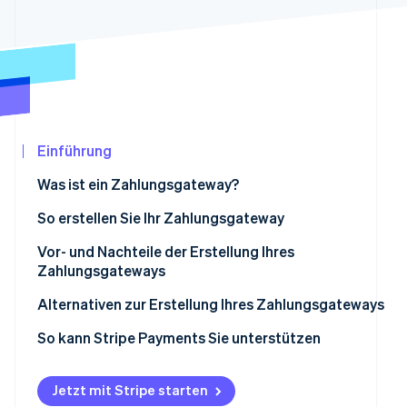
Betrugsprävention
Ecosystem
Atlas
Start-up-Gründung
Partner
Stripe App-Marktplatz
Climate
CO₂-Entnahme
Identity
Online-Identitätsprüfung
Einführung
Was ist ein Zahlungsgateway?
Wie funktionieren Zahlungsgateways?
So erstellen Sie Ihr Zahlungsgateway
Stripe-Sessions 2026
Vor- und Nachteile der Erstellung Ihres
Erfahren Sie, wie Stripe Lösungen für die Wirtschaf
Zahlungsgateways
Jetzt ansehen
Alternativen zur Erstellung Ihres Zahlungsgateways
So kann Stripe Payments Sie unterstützen
Jetzt mit Stripe starten