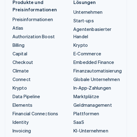
Produkte und
Lösungen
Preisinformationen
Unternehmen
Preisinformationen
Start-ups
Atlas
Agentenbasierter
Authorization Boost
Handel
Billing
Krypto
Capital
E-Commerce
Checkout
Embedded Finance
Climate
Finanzautomatisierung
Connect
Globale Unternehmen
Krypto
In-App-Zahlungen
Data Pipeline
Marktplätze
Elements
Geldmanagement
Financial Connections
Plattformen
Identity
SaaS
Invoicing
KI-Unternehmen