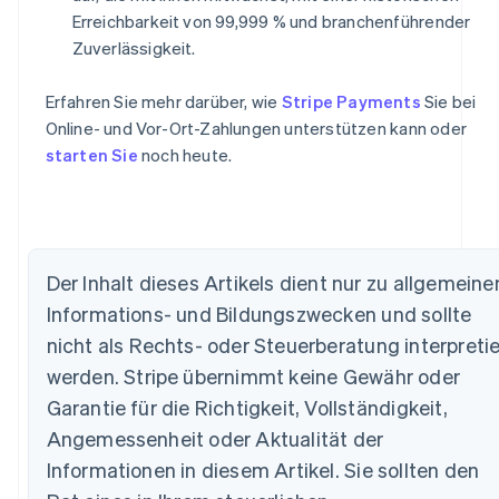
Erreichbarkeit von 99,999 % und branchenführender
Zuverlässigkeit.
Erfahren Sie mehr darüber, wie
Stripe Payments
Sie bei
Online- und Vor-Ort-Zahlungen unterstützen kann oder
starten Sie
noch heute.
Der Inhalt dieses Artikels dient nur zu allgemeine
Informations- und Bildungszwecken und sollte
Australien
English
nicht als Rechts- oder Steuerberatung interpretie
Belgien
werden. Stripe übernimmt keine Gewähr oder
Nederlands
Français
Deutsch
English
Brasilien
Garantie für die Richtigkeit, Vollständigkeit,
Português
English
Angemessenheit oder Aktualität der
Bulgarien
Informationen in diesem Artikel. Sie sollten den
English
Dänemark