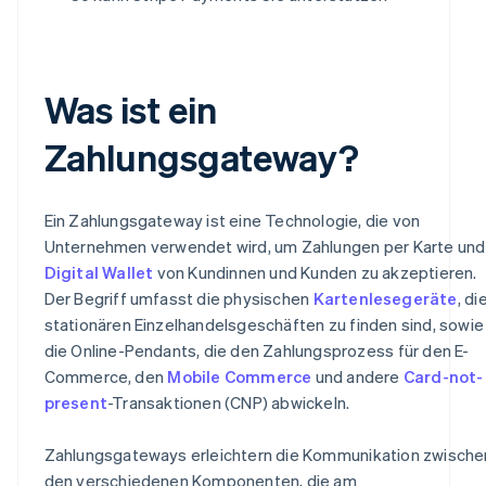
Was ist ein
Zahlungsgateway?
Ein Zahlungsgateway ist eine Technologie, die von
Unternehmen verwendet wird, um Zahlungen per Karte und
Digital Wallet
von Kundinnen und Kunden zu akzeptieren.
Der Begriff umfasst die physischen
Kartenlesegeräte
, di
stationären Einzelhandelsgeschäften zu finden sind, sowie
die Online-Pendants, die den Zahlungsprozess für den E-
Commerce, den
Mobile Commerce
und andere
Card-not-
present
-Transaktionen (CNP) abwickeln.
Zahlungsgateways erleichtern die Kommunikation zwische
den verschiedenen Komponenten, die am