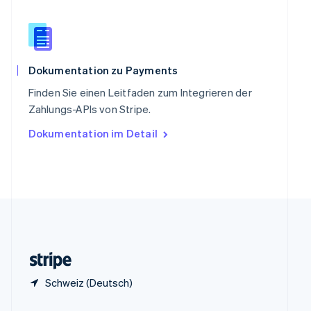
China
English
简体中文
Spanien
Español
English
Thailand
Dokumentation zu Payments
ไทย
English
Finden Sie einen Leitfaden zum Integrieren der
Tschechische Republik
Zahlungs-APIs von Stripe.
English
Ungarn
Dokumentation im Detail
English
Vereinigte Arabische Emirate
English
Vereinigte Staaten
English
Español
简体中文
Vereinigtes Königreich
English
Zypern
English
Schweiz (Deutsch)