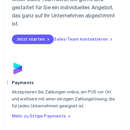
Nederlands
English
gestaltet für Sie ein individuelles Angebot,
Norwegen
das ganz auf Ihr Unternehmen abgestimmt
English
Österreich
ist.
Deutsch
English
Polen
Jetzt starten
Sales-Team kontaktieren
English
Portugal
Português
English
Rumänien
English
Schweden
Svenska
English
Schweiz
Payments
Deutsch
Français
Italiano
English
Singapur
Akzeptieren Sie Zahlungen online, am POS vor Ort
English
简体中文
und weltweit mit einer einzigen Zahlungslösung, die
Slowakei
für jedes Unternehmen geeignet ist.
English
Mehr zu Stripe Payments
Slowenien
English
Italiano
Sonderverwaltungsregion Hongkong,