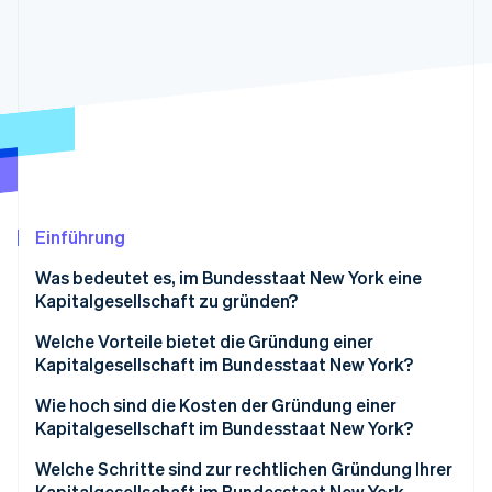
Betrugsprävention
Ecosystem
Atlas
Start-up-Gründung
Partner
Stripe App-Marktplatz
Climate
CO₂-Entnahme
Identity
Online-Identitätsprüfung
Einführung
Was bedeutet es, im Bundesstaat New York eine
Stripe-Sessions 2026
Kapitalgesellschaft zu gründen?
Erfahren Sie, wie Stripe Lösungen für die Wirtschaft
Jetzt ansehen
Welche Vorteile bietet die Gründung einer
Kapitalgesellschaft im Bundesstaat New York?
Haftungsschutz
Wie hoch sind die Kosten der Gründung einer
Kapitalgesellschaft im Bundesstaat New York?
Leichterer Zugang zu Finanzierung
Welche Schritte sind zur rechtlichen Gründung Ihrer
Ein einfacherer Weg zum Wachstum
Kapitalgesellschaft im Bundesstaat New York