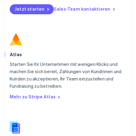
Deutsch
English
Jetzt starten
Sales-Team kontaktieren
Polen
English
Portugal
Português
English
Rumänien
English
Schweden
Svenska
English
Atlas
Schweiz
Starten Sie Ihr Unternehmen mit wenigen Klicks und
Deutsch
Français
Italiano
English
machen Sie sich bereit, Zahlungen von Kundinnen und
Singapur
English
简体中文
Kunden zu akzeptieren, Ihr Team einzustellen und
Slowakei
Fundraising zu betreiben.
English
Mehr zu Stripe Atlas
Slowenien
English
Italiano
Sonderverwaltungsregion Hongkong,
China
English
简体中文
Spanien