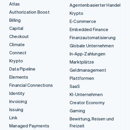
Atlas
Agentenbasierter Handel
Authorization Boost
Krypto
Billing
E-Commerce
Capital
Embedded Finance
Checkout
Finanzautomatisierung
Climate
Globale Unternehmen
Connect
In-App-Zahlungen
Krypto
Marktplätze
Data Pipeline
Geldmanagement
Elements
Plattformen
Financial Connections
SaaS
Identity
KI-Unternehmen
Invoicing
Creator Economy
Issuing
Gaming
Link
Bewirtung, Reisen und
Managed Payments
Freizeit