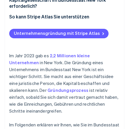
erforderlich?
Zugang zum Geschäftsumfeld von New York
Zulässigen Namen wählen
So kann Stripe Atlas Sie unterstützen
Langlebigkeit
Registrierte Vertretung benennen
Unternehmen mit Atlas gründen
Unternehmensgründung mit Stripe Atlas
Gründungsurkunde einreichen
Zahlungen und Bankgeschäfte vor Erhalt der EIN
Unternehmenssatzung erstellen
Gründungsaktien ohne Einsatz eigener Mittel
erwerben
Im Jahr 2023 gab es
2,2 Millionen kleine
Erste Vorstandssitzung abhalten
Unternehmen
in New York. Die Gründung eines
Automatische Einreichung des 83(b)-
Unternehmens im Bundesstaat New York ist ein
Für Steuern in New York registrieren
Steuerformulars
wichtiger Schritt. Sie macht aus einer Geschäftsidee
Aufzeichnungen auf aktuellem Stand halten
Hochwertige rechtliche Unternehmensdokumente
eine juristische Person, die Kapital beschaffen und
skalieren kann. Der
Gründungsprozess
ist relativ
Ein Jahr Stripe Payments gratis, plus 50.000 US-
einfach, sobald Sie sich damit vertraut gemacht haben,
Dollar in Partnerguthaben
wie die Einreichungen, Gebühren und rechtlichen
Schritte ineinandergreifen.
Im Folgenden erklären wir Ihnen, wie Sie im Bundesstaat