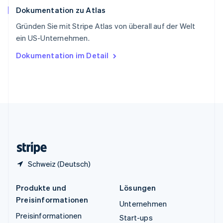
Español
English
Dokumentation zu Atlas
Thailand
ไทย
English
Gründen Sie mit Stripe Atlas von überall auf der Welt
Tschechische Republik
ein US-Unternehmen.
English
Ungarn
Dokumentation im Detail
English
Vereinigte Arabische Emirate
English
Vereinigte Staaten
English
Español
简体中文
Vereinigtes Königreich
English
Zypern
English
Schweiz (Deutsch)
Produkte und
Lösungen
Preisinformationen
Unternehmen
Preisinformationen
Start-ups