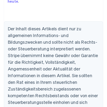
heute
.
Der Inhalt dieses Artikels dient nur zu
allgemeinen Informations- und
Bildungszwecken und sollte nicht als Rechts-
oder Steuerberatung interpretiert werden.
Australien
English
Stripe übernimmt keine Gewähr oder Garantie
Belgien
für die Richtigkeit, Vollständigkeit,
Nederlands
Français
Deutsch
English
Brasilien
Angemessenheit oder Aktualität der
Português
English
Informationen in diesem Artikel. Sie sollten
Bulgarien
den Rat eines in Ihrem steuerlichen
English
Dänemark
Zuständigkeitsbereich zugelassenen
English
kompetenten Rechtsbeistands oder von einer
Deutschland
Steuerberatungsstelle einholen und sich
Deutsch
English
Estland