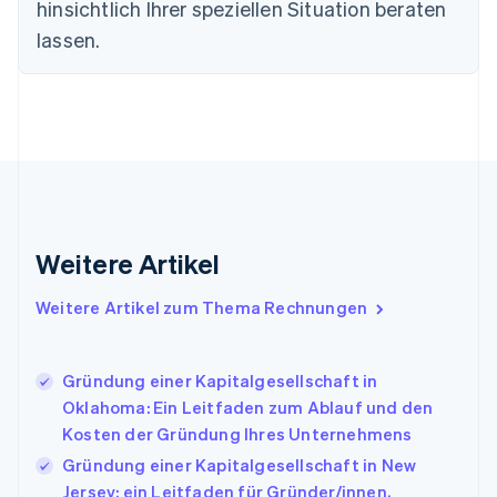
hinsichtlich Ihrer speziellen Situation beraten
English
lassen.
Festlandchina
简体中文
English
Finnland
English
Svenska
Frankreich
Français
English
Gibraltar
English
Griechenland
English
Weitere Artikel
Indien
English
Weitere Artikel zum Thema Rechnungen
Irland
English
Italien
Gründung einer Kapitalgesellschaft in
Italiano
English
Japan
Oklahoma: Ein Leitfaden zum Ablauf und den
日本語
English
Kosten der Gründung Ihres Unternehmens
Kanada
Gründung einer Kapitalgesellschaft in New
English
Français
Jersey: ein Leitfaden für Gründer/innen,
Kroatien