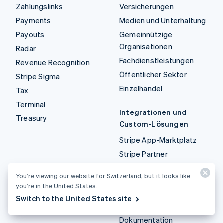
Zahlungslinks
Versicherungen
Payments
Medien und Unterhaltung
Payouts
Gemeinnützige
Organisationen
Radar
Fachdienstleistungen
Revenue Recognition
Öffentlicher Sektor
Stripe Sigma
Einzelhandel
Tax
Terminal
Integrationen und
Treasury
Custom-Lösungen
Stripe App-Marktplatz
Stripe Partner
Ecosystem
You’re viewing our website for Switzerland, but it looks like
Fachdienstleistungen
you’re in the United States.
Switch to the United States site
Entwickler/innen
Dokumentation