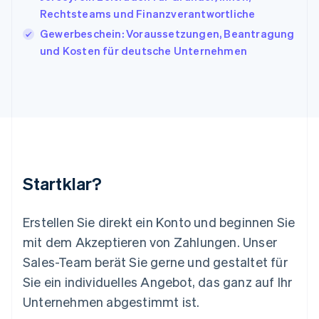
English
Italiano
Rechtsteams und Finanzverantwortliche
Lettland
Gewerbeschein: Voraussetzungen, Beantragung
English
und Kosten für deutsche Unternehmen
Liechtenstein
Deutsch
English
Litauen
English
Luxemburg
Français
Deutsch
English
Malaysia
English
简体中文
Malta
Startklar?
English
Mexiko
Español
English
Erstellen Sie direkt ein Konto und beginnen Sie
Neuseeland
mit dem Akzeptieren von Zahlungen. Unser
English
Niederlande
Sales-Team berät Sie gerne und gestaltet für
Nederlands
English
Sie ein individuelles Angebot, das ganz auf Ihr
Norwegen
Unternehmen abgestimmt ist.
English
Österreich