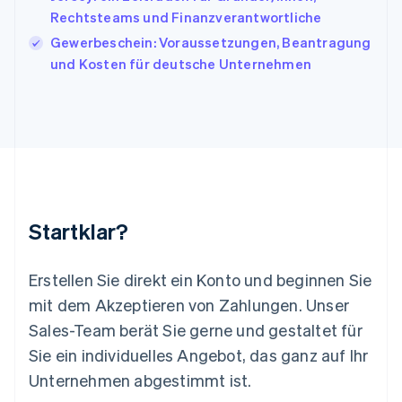
English
Italiano
Rechtsteams und Finanzverantwortliche
Lettland
Gewerbeschein: Voraussetzungen, Beantragung
English
und Kosten für deutsche Unternehmen
Liechtenstein
Deutsch
English
Litauen
English
Luxemburg
Français
Deutsch
English
Malaysia
English
简体中文
Malta
Startklar?
English
Mexiko
Español
English
Erstellen Sie direkt ein Konto und beginnen Sie
Neuseeland
mit dem Akzeptieren von Zahlungen. Unser
English
Niederlande
Sales-Team berät Sie gerne und gestaltet für
Nederlands
English
Sie ein individuelles Angebot, das ganz auf Ihr
Norwegen
Unternehmen abgestimmt ist.
English
Österreich