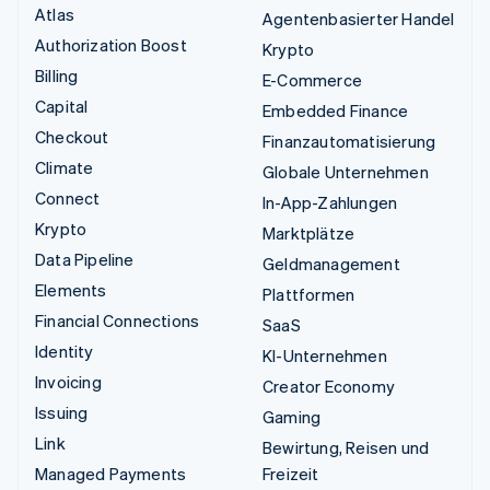
Atlas
Agentenbasierter Handel
Authorization Boost
Krypto
Billing
E-Commerce
Capital
Embedded Finance
Checkout
Finanzautomatisierung
Climate
Globale Unternehmen
Connect
In-App-Zahlungen
Krypto
Marktplätze
Data Pipeline
Geldmanagement
Elements
Plattformen
Financial Connections
SaaS
Identity
KI-Unternehmen
Invoicing
Creator Economy
Issuing
Gaming
Link
Bewirtung, Reisen und
Managed Payments
Freizeit