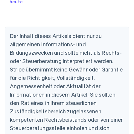
heute
.
Der Inhalt dieses Artikels dient nur zu
allgemeinen Informations- und
Bildungszwecken und sollte nicht als Rechts-
oder Steuerberatung interpretiert werden.
Australien
English
Stripe übernimmt keine Gewähr oder Garantie
Belgien
für die Richtigkeit, Vollständigkeit,
Nederlands
Français
Deutsch
English
Brasilien
Angemessenheit oder Aktualität der
Português
English
Informationen in diesem Artikel. Sie sollten
Bulgarien
den Rat eines in Ihrem steuerlichen
English
Dänemark
Zuständigkeitsbereich zugelassenen
English
kompetenten Rechtsbeistands oder von einer
Deutschland
Steuerberatungsstelle einholen und sich
Deutsch
English
Estland