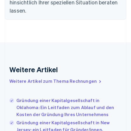
hinsichtlich Ihrer speziellen Situation beraten
English
lassen.
Festlandchina
简体中文
English
Finnland
English
Svenska
Frankreich
Français
English
Gibraltar
English
Griechenland
English
Weitere Artikel
Indien
English
Weitere Artikel zum Thema Rechnungen
Irland
English
Italien
Gründung einer Kapitalgesellschaft in
Italiano
English
Japan
Oklahoma: Ein Leitfaden zum Ablauf und den
日本語
English
Kosten der Gründung Ihres Unternehmens
Kanada
Gründung einer Kapitalgesellschaft in New
English
Français
Jersey: ein Leitfaden für Gründer/innen,
Kroatien