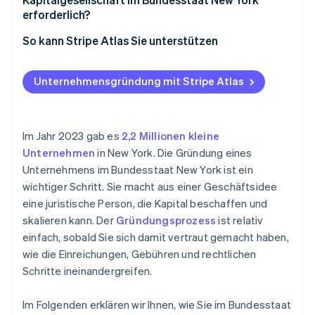
erforderlich?
Zugang zum Geschäftsumfeld von New York
Zulässigen Namen wählen
So kann Stripe Atlas Sie unterstützen
Langlebigkeit
Registrierte Vertretung benennen
Unternehmen mit Atlas gründen
Unternehmensgründung mit Stripe Atlas
Gründungsurkunde einreichen
Zahlungen und Bankgeschäfte vor Erhalt der EIN
Unternehmenssatzung erstellen
Gründungsaktien ohne Einsatz eigener Mittel
erwerben
Im Jahr 2023 gab es
2,2 Millionen kleine
Erste Vorstandssitzung abhalten
Unternehmen
in New York. Die Gründung eines
Automatische Einreichung des 83(b)-
Unternehmens im Bundesstaat New York ist ein
Für Steuern in New York registrieren
Steuerformulars
wichtiger Schritt. Sie macht aus einer Geschäftsidee
Aufzeichnungen auf aktuellem Stand halten
Hochwertige rechtliche Unternehmensdokumente
eine juristische Person, die Kapital beschaffen und
skalieren kann. Der
Gründungsprozess
ist relativ
Ein Jahr Stripe Payments gratis, plus 50.000 US-
einfach, sobald Sie sich damit vertraut gemacht haben,
Dollar in Partnerguthaben
wie die Einreichungen, Gebühren und rechtlichen
Schritte ineinandergreifen.
Im Folgenden erklären wir Ihnen, wie Sie im Bundesstaat