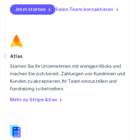
Deutsch
English
Jetzt starten
Sales-Team kontaktieren
Polen
English
Portugal
Português
English
Rumänien
English
Schweden
Svenska
English
Atlas
Schweiz
Starten Sie Ihr Unternehmen mit wenigen Klicks und
Deutsch
Français
Italiano
English
machen Sie sich bereit, Zahlungen von Kundinnen und
Singapur
English
简体中文
Kunden zu akzeptieren, Ihr Team einzustellen und
Slowakei
Fundraising zu betreiben.
English
Mehr zu Stripe Atlas
Slowenien
English
Italiano
Sonderverwaltungsregion Hongkong,
China
English
简体中文
Spanien