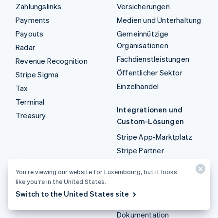
Zahlungslinks
Versicherungen
Payments
Medien und Unterhaltung
Payouts
Gemeinnützige
Organisationen
Radar
Fachdienstleistungen
Revenue Recognition
Öffentlicher Sektor
Stripe Sigma
Einzelhandel
Tax
Terminal
Integrationen und
Treasury
Custom-Lösungen
Stripe App-Marktplatz
Stripe Partner
Ecosystem
You’re viewing our website for Luxembourg, but it looks
Fachdienstleistungen
like you’re in the United States.
Switch to the United States site
Entwickler/innen
Dokumentation