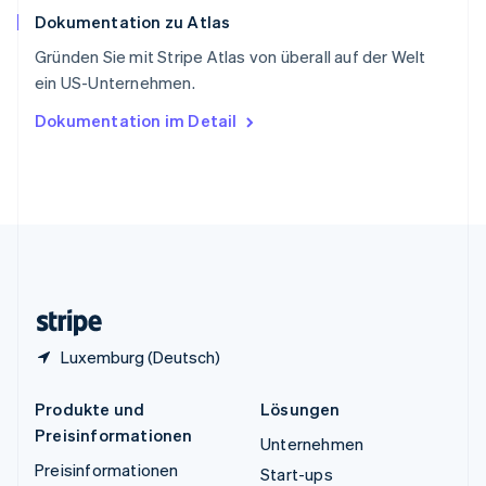
Español
English
Dokumentation zu Atlas
Thailand
ไทย
English
Gründen Sie mit Stripe Atlas von überall auf der Welt
Tschechische Republik
ein US-Unternehmen.
English
Ungarn
Dokumentation im Detail
English
Vereinigte Arabische Emirate
English
Vereinigte Staaten
English
Español
简体中文
Vereinigtes Königreich
English
Zypern
English
Luxemburg (Deutsch)
Produkte und
Lösungen
Preisinformationen
Unternehmen
Preisinformationen
Start-ups