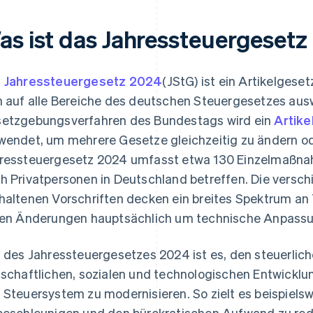
as ist das Jahressteuergeset
s
Jahressteuergesetz 2024
(JStG) ist ein Artikelges
h auf alle Bereiche des deutschen Steuergesetzes aus
etzgebungsverfahren des Bundestags wird ein
Artik
wendet, um mehrere Gesetze gleichzeitig zu ändern od
ressteuergesetz 2024 umfasst etwa 130 Einzelmaßna
h Privatpersonen in Deutschland betreffen. Die versc
haltenen Vorschriften decken ein breites Spektrum an 
len Änderungen hauptsächlich um technische Anpassu
l des Jahressteuergesetzes 2024 ist es, den steuerlic
tschaftlichen, sozialen und technologischen Entwickl
 Steuersystem zu modernisieren. So zielt es beispielswe
beschleunigen und den bürokratischen Aufwand zu redu