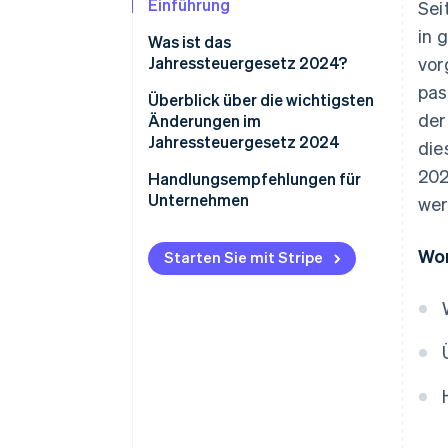
Einführung
Sei
in 
Was ist das
Jahressteuergesetz 2024?
vor
pas
Überblick über die wichtigsten
der
Änderungen im
Jahressteuergesetz 2024
die
202
Reform der
Handlungsempfehlungen für
Kleinunternehmerregelung
Unternehmen
wer
Vorsteuerabzug bei Ist-
Steuerliche Beratung
Wor
Versteuerung
Starten Sie mit Stripe
Technologische Lösungen
Buchwertübertragung zwischen
Überprüfung und Anpassung
beteiligungsidentischen
interner Prozesse
Personengesellschaften
Änderungen bei der
Gewerbesteuer
Grunderwerbsteuer: Definition