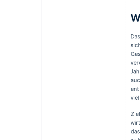
der Zugehörigkeit eines
Grundstücks
W
Änderungen bei der
Körperschaftssteuer
Da
sic
Ges
ver
Jah
auc
ent
vie
Zie
wir
das
zu 