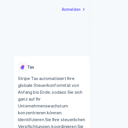
Anmelden
Ressourcen
Ecosystem
Kontakt
nd Marktplätze
Mehr
App-Integrationen
Partner
Sales-Team kontaktieren
Product roadmap
Code-Beispiele
Stripe App-Marktplatz
Partner werden
Ausblick
 Plattformen
Entwickler-Blog
eit
API-Status
Radar
Betrugsprävention
Tax
Atlas
onen
Start-up-Gründung
Stripe Tax automatisiert Ihre
globale Steuerkonformität von
Climate
CO₂-Entnahme
Anfang bis Ende, sodass Sie sich
ganz auf Ihr
Identity
Online-Identitätsprüfung
Unternehmenswachstum
konzentrieren können.
Identifizieren Sie Ihre steuerlichen
Verpflichtungen, koordinieren Sie