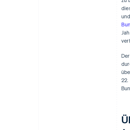
die
und
Bun
Jah
ver
Der
dur
übe
22.
Bun
Ü