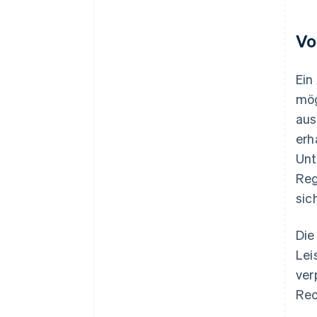
Vo
Ein
mög
aus
erh
Unt
Reg
sic
Die
Lei
ver
Rec