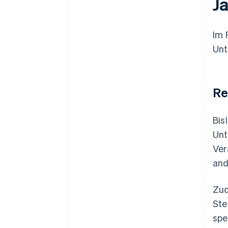
J
Im 
Unt
Re
Bis
Unt
Ver
and
Zud
Ste
spe