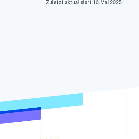
Optimierung der
Datensynchronisier
Zuletzt aktualisiert: 16. Mai 2025
Autorisierungsraten
Link
Beschleunigter Bezahlvorgang
Financial Connections
Verbundene Finanzdaten