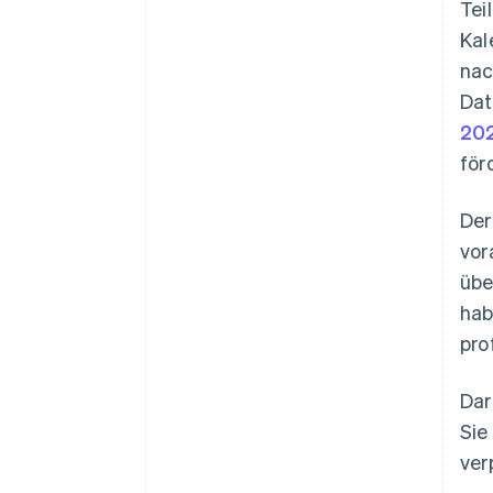
Tei
Kal
nac
Dat
20
för
Der
vor
übe
hab
pro
Dar
Sie
ver