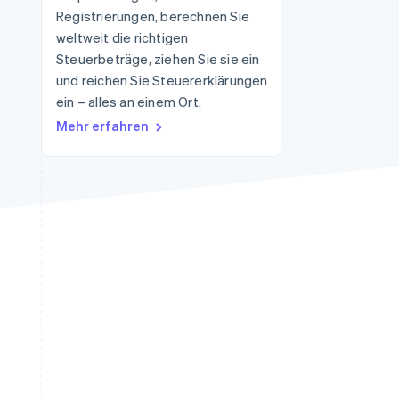
Registrierungen, berechnen Sie
weltweit die richtigen
Steuerbeträge, ziehen Sie sie ein
Stripe-Sessions 2026
Erfahren Sie, wie Stripe
und reichen Sie Steuererklärungen
Lösungen für die
ein – alles an einem Ort.
Wirtschaftsinfrastruktur
Mehr erfahren
für KI aufbaut.
Jetzt ansehen