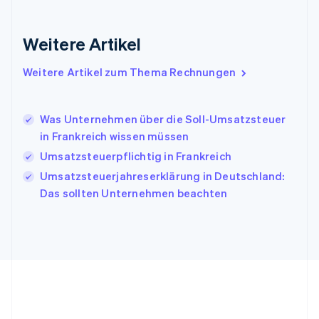
English
Indien
Weitere Artikel
English
Irland
Weitere Artikel zum Thema Rechnungen
English
Italien
Italiano
English
Japan
Was Unternehmen über die Soll-Umsatzsteuer
日本語
English
in Frankreich wissen müssen
Kanada
Umsatzsteuerpflichtig in Frankreich
English
Français
Kroatien
Umsatzsteuerjahreserklärung in Deutschland:
English
Italiano
Das sollten Unternehmen beachten
Lettland
English
Liechtenstein
Deutsch
English
Litauen
English
Luxemburg
Français
Deutsch
English
Malaysia