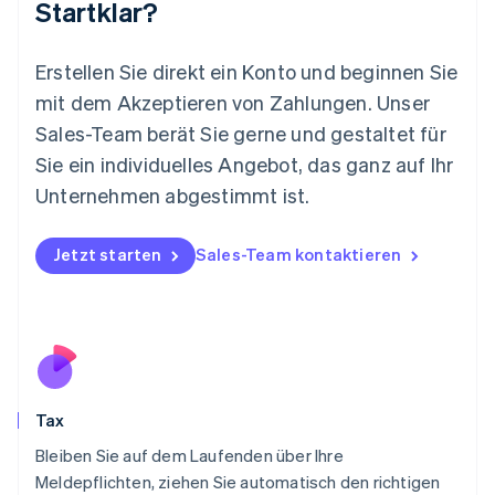
Startklar?
English
简体中文
Malta
English
Erstellen Sie direkt ein Konto und beginnen Sie
Mexiko
mit dem Akzeptieren von Zahlungen. Unser
Español
English
Sales-Team berät Sie gerne und gestaltet für
Neuseeland
Sie ein individuelles Angebot, das ganz auf Ihr
English
Niederlande
Unternehmen abgestimmt ist.
Nederlands
English
Norwegen
English
Jetzt starten
Sales-Team kontaktieren
Österreich
Deutsch
English
Polen
English
Portugal
Português
English
Rumänien
Tax
English
Schweden
Bleiben Sie auf dem Laufenden über Ihre
Svenska
English
Meldepflichten, ziehen Sie automatisch den richtigen
Schweiz