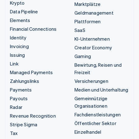
Krypto
Marktplätze
Data Pipeline
Geldmanagement
Elements
Plattformen
Financial Connections
SaaS
Identity
KI-Unternehmen
Invoicing
Creator Economy
Issuing
Gaming
Link
Bewirtung, Reisen und
Managed Payments
Freizeit
Zahlungslinks
Versicherungen
Payments
Medien und Unterhaltung
Payouts
Gemeinnützige
Organisationen
Radar
Fachdienstleistungen
Revenue Recognition
Öffentlicher Sektor
Stripe Sigma
Einzelhandel
Tax