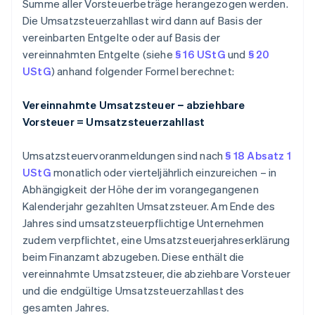
Summe aller Vorsteuerbeträge herangezogen werden.
Die Umsatzsteuerzahllast wird dann auf Basis der
vereinbarten Entgelte oder auf Basis der
vereinnahmten Entgelte (siehe
§ 16 UStG
und
§ 20
UStG
) anhand folgender Formel berechnet:
Vereinnahmte Umsatzsteuer − abziehbare
Vorsteuer = Umsatzsteuerzahllast
Umsatzsteuervoranmeldungen sind nach
§ 18 Absatz 1
UStG
monatlich oder vierteljährlich einzureichen – in
Abhängigkeit der Höhe der im vorangegangenen
Kalenderjahr gezahlten Umsatzsteuer. Am Ende des
Jahres sind umsatzsteuerpflichtige Unternehmen
zudem verpflichtet, eine Umsatzsteuerjahreserklärung
beim Finanzamt abzugeben. Diese enthält die
vereinnahmte Umsatzsteuer, die abziehbare Vorsteuer
und die endgültige Umsatzsteuerzahllast des
gesamten Jahres.