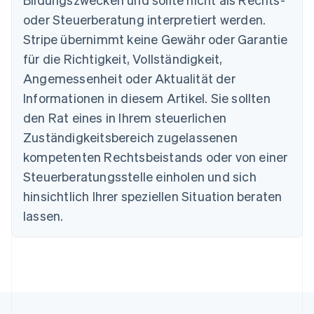
Australien
oder Steuerberatung interpretiert werden.
English
Belgien
Stripe übernimmt keine Gewähr oder Garantie
Nederlands
Français
Deutsch
English
für die Richtigkeit, Vollständigkeit,
Brasilien
Português
English
Angemessenheit oder Aktualität der
Bulgarien
Informationen in diesem Artikel. Sie sollten
English
Dänemark
den Rat eines in Ihrem steuerlichen
English
Zuständigkeitsbereich zugelassenen
Deutschland
kompetenten Rechtsbeistands oder von einer
Deutsch
English
Estland
Steuerberatungsstelle einholen und sich
English
hinsichtlich Ihrer speziellen Situation beraten
Festlandchina
lassen.
简体中文
English
Finnland
English
Svenska
Frankreich
Français
English
Gibraltar
English
Griechenland