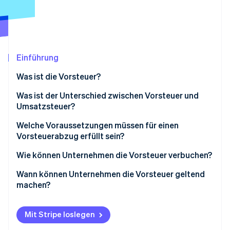
Betrugsprävention
Ecosystem
Atlas
Start-up-Gründung
Partner
Stripe App-Marktplatz
Climate
CO₂-Entnahme
Einführung
Identity
Was ist die Vorsteuer?
Online-Identitätsprüfung
Was ist der Unterschied zwischen Vorsteuer und
Umsatzsteuer?
Welche Voraussetzungen müssen für einen
Vorsteuerabzug erfüllt sein?
Stripe-Sessions 2026
Erfahren Sie, wie Stripe Lösungen für die Wirtschaft
Wie können Unternehmen die Vorsteuer verbuchen?
Jetzt ansehen
Wann können Unternehmen die Vorsteuer geltend
machen?
Mit Stripe loslegen