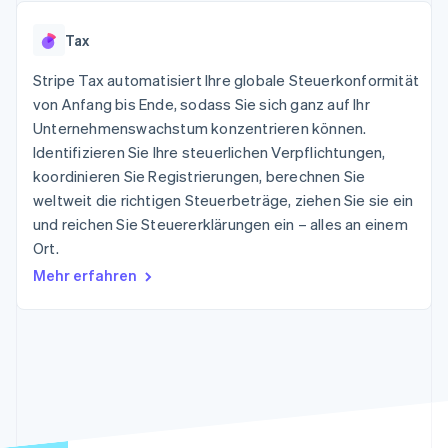
Data Pipeline
Geldmanagement
Marktplatz auf
Zugriff auf mehr als
Datensynchronisierung
Produkt-Roadmap
Plattformen
Grundlagen der
Tax
125
Stripe Sessions
SaaS
Abonnementverwaltung
Terminal
Karriere
Zahlungen vor Ort
Stripe Tax automatisiert Ihre globale Steuerkonformität
Newsroom
So setzen Sie
Authorization
Stripe Press
von Anfang bis Ende, sodass Sie sich ganz auf Ihr
nutzungsbasierte
Boost
Abrechnung um
Unternehmenswachstum konzentrieren können.
Nach Branche
Optimierung der
Stablecoin-gestützte
Identifizieren Sie Ihre steuerlichen Verpflichtungen,
Autorisierungsraten
Karten ausgeben: So
Link
KI-Unternehmen
Kontakt
koordinieren Sie Registrierungen, berechnen Sie
geht´s
Beschleunigter
Creator Economy
Bereitstellung und
weltweit die richtigen Steuerbeträge, ziehen Sie sie ein
Bezahlvorgang
Gaming
Verwaltung von
Sales-Team
und reichen Sie Steuererklärungen ein – alles an einem
Financial
Bewirtung, Reisen und
Diensten mit Agenten
kontaktieren
Connections
Freizeit
Ort.
Partner werden
Verbundene
Versicherungen
Mehr erfahren
Medien und
Finanzdaten
Unterhaltung
Ressourcen
Gemeinnützige
Organisationen
Fachdienstleistungen
App-Integrationen
Mehr
Öffentlicher Sektor
Code-Beispiele
Product roadmap
Einzelhandel
Entwickler-Blog
Ausblick
API-Status
Radar