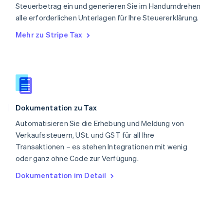
Steuerbetrag ein und generieren Sie im Handumdrehen
Deutsch
Français
Italiano
English
alle erforderlichen Unterlagen für Ihre Steuererklärung.
Singapur
English
简体中文
Mehr zu Stripe Tax
Slowakei
English
Slowenien
English
Italiano
Sonderverwaltungsregion Hongkong,
China
English
简体中文
Dokumentation zu Tax
Spanien
Español
English
Automatisieren Sie die Erhebung und Meldung von
Thailand
Verkaufssteuern, USt. und GST für all Ihre
ไทย
English
Transaktionen – es stehen Integrationen mit wenig
Tschechische Republik
oder ganz ohne Code zur Verfügung.
English
Ungarn
Dokumentation im Detail
English
Vereinigte Arabische Emirate
English
Vereinigte Staaten