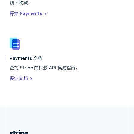
希腊
线下收款。
English
探索 Payments
西班牙
Español
English
新加坡
English
简体中文
新西兰
English
匈牙利
English
Payments 文档
意大利
查找 Stripe 的付款 API 集成指南。
Italiano
English
印度
探索文档
English
英国
English
直布罗陀
English
中国内地
简体中文
English
中国香港特别行政区
English
简体中文