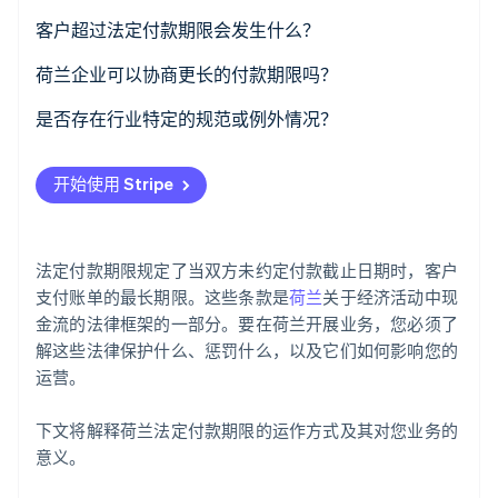
了解 Stripe 如何为 AI 构建经济基础设施。
客户超过法定付款期限会发生什么？
立即观看
企业要求
荷兰企业可以协商更长的付款期限吗？
法定利息
B2B 交易
是否存在行业特定的规范或例外情况？
固定催收费
不对称 B2B 交易
建筑
开始使用 Stripe
B2G 交易
自由职业与创意服务
政府采购
法定付款期限规定了当双方未约定付款截止日期时，客户
公用事业、电信等面向消费者的行业
支付账单的最长期限。这些条款是
荷兰
关于经济活动中现
金流的法律框架的一部分。要在荷兰开展业务，您必须了
解这些法律保护什么、惩罚什么，以及它们如何影响您的
运营。
下文将解释荷兰法定付款期限的运作方式及其对您业务的
意义。