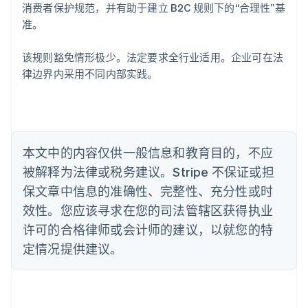
爱沙尼亚
消费者保护规范，并有助于建立 B2C 规则下的“合理性”基
English
准。
奥地利
Deutsch
English
该规则豁免情形极少。法定要求全行业适用。企业可在法
澳大利亚
律边界内采用不同内部实践。
English
巴西
Português
English
保加利亚
English
比利时
本文中的内容仅供一般信息和教育目的，不应
Nederlands
Français
Deutsch
English
被解释为法律或税务建议。Stripe 不保证或担
波兰
English
保文章中信息的准确性、完整性、充分性或时
丹麦
效性。您应该寻求在您的司法管辖区获得执业
English
德国
许可的合格律师或会计师的建议，以就您的特
Deutsch
English
定情况提供建议。
法国
Français
English
芬兰
English
Svenska