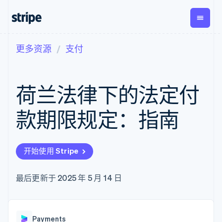
更多资源
支付
按企业阶段
文档
学习
支付
营收
资金管
平台
理
易市
大型企业
Stripe 文档
博客
Payments
Billing
初创企业
API 参考文档
客户案例
荷兰法律下的法定付
在线支付
经常性收入
Global
Conn
库与 SDK
指南
Payment links
Metronome
Payouts
Stripe Apps
按用量计费
平台
款期限规定：指南
无代码支付
Subscriptions
向第三
按应用场景
Checkout
方打款
支持
预构建支付界
订阅管理
指南
智能体商务
面
Invoicing
加密货币
获取支持
一次性或定期
Elements
开始使用 Stripe
电子商务
接受线上付款
托管支持方案
灵活的 UI 组件
账单
嵌入式金融
实施预置结账流程
专业服务
Payment
Tax
财务自动化
构建平台或交易市场
最后更新于 2025 年 5 月 14 日
methods
销售税和增值
全球化企业
管理订阅
接入 125+ 种支
税自动化
应用内支付
提供按用量计费
付方式
Revenue
交易市场
发行稳定币支持的支付卡
Authorization
Recognition
公司
资金管理
通过智能体配置和管理服
Boost
会计自动化
Payments
平台
务