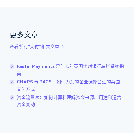
荷兰
Nederlands
English
加拿大
English
Français
捷克
更多文章
English
克罗地亚
English
Italiano
查看所有“支付”相关文章
拉脱维亚
English
立陶宛
Faster Payments 是什么？英国实时银行转账系统指
English
南
列支敦士登
Deutsch
English
CHAPS 与 BACS：如何为您的企业选择合适的英国
卢森堡
支付方式
Français
Deutsch
English
资金流量表：如何计算和理解资金来源、用途和运营
罗马尼亚
资金变动
English
马尔他
English
马来西亚
English
简体中文