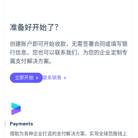
美国
English
Español
简体中文
墨西哥
Español
English
准备好开始了？
挪威
English
葡萄牙
创建账户即可开始收款，无需签署合同或填写银
Português
English
行信息。您也可以联系我们，为您的企业定制专
日本
日本語
English
属支付解决方案。
瑞典
Svenska
English
瑞士
立即开始
联系销售
Deutsch
Français
Italiano
English
塞浦路斯
English
斯洛伐克
English
斯洛文尼亚
English
Italiano
Payments
泰国
ไทย
English
借助为各种企业打造的支付解决方案，实现全球范围线上