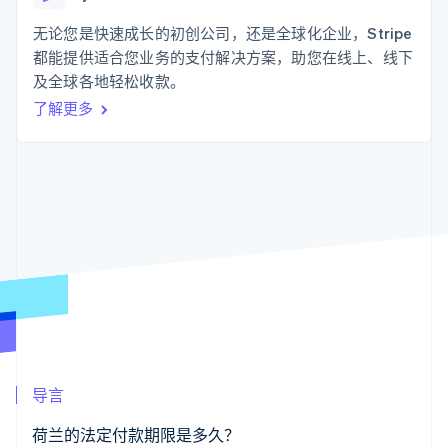
支付成功率优
Stripe Sigma
产品路线图
SaaS
化
自定义报告
Sessions 年度大会
无论您是快速成长的初创公司，还是全球化企业，Stripe
Link
Data Pipeline
招聘
都能提供适合您业务的支付解决方案，助您在线上、线下
加速结账
数据同步
资讯中心
资源
及全球各地轻松收款。
Stripe Press
按行业
了解更多
应用集成
AI 企业
代码示例
更多
创作者经济
开发者博客
联系
Product roadmap
游戏
API 状态
了解未来规划
酒店、旅游与休闲
联系销售
保险
Radar
成为合作伙伴
媒体与娱乐
欺诈防范
非营利组织
Atlas
专业服务
初创企业注册
公共部门
零售
Climate
碳移除
生态系统
导言
合作伙伴
Stripe App Marketplace
荷兰的法定付款期限是多久？
Stripe Sessions 2026