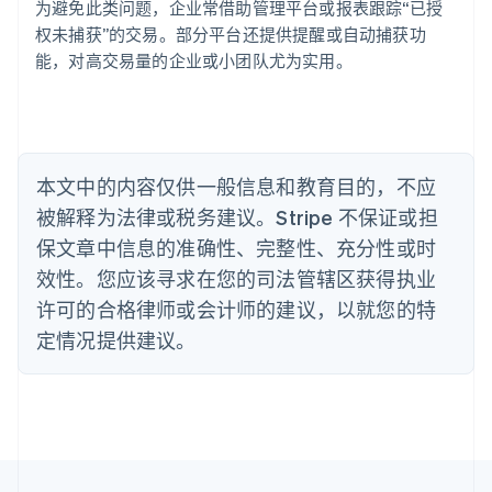
巴西
为避免此类问题，企业常借助管理平台或报表跟踪“已授
Português
English
权未捕获”的交易。部分平台还提供提醒或自动捕获功
保加利亚
能，对高交易量的企业或小团队尤为实用。
English
比利时
Nederlands
Français
Deutsch
English
波兰
English
丹麦
本文中的内容仅供一般信息和教育目的，不应
English
被解释为法律或税务建议。Stripe 不保证或担
德国
保文章中信息的准确性、完整性、充分性或时
Deutsch
English
法国
效性。您应该寻求在您的司法管辖区获得执业
Français
English
许可的合格律师或会计师的建议，以就您的特
芬兰
定情况提供建议。
English
Svenska
荷兰
Nederlands
English
加拿大
English
Français
捷克
English