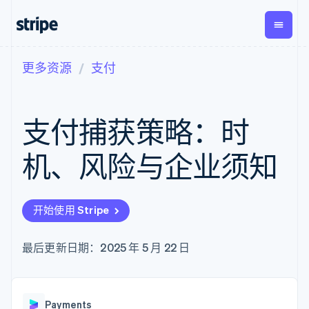
更多资源
支付
按企业阶段
文档
学习
支付
营收
资金管
平台
理
易市
大型企业
Stripe 文档
博客
Payments
Billing
初创企业
API 参考文档
客户案例
支付捕获策略：时
在线支付
经常性收入
Global
Conn
库与 SDK
指南
Payment links
Metronome
Payouts
Stripe Apps
按用量计费
平台
机、风险与企业须知
无代码支付
Subscriptions
向第三
按应用场景
Checkout
方打款
支持
预构建支付界
订阅管理
指南
智能体商务
面
Invoicing
加密货币
获取支持
一次性或定期
Elements
开始使用 Stripe
电子商务
接受线上付款
托管支持方案
灵活的 UI 组件
账单
嵌入式金融
实施预置结账流程
专业服务
Payment
Tax
财务自动化
构建平台或交易市场
最后更新日期：2025 年 5 月 22 日
methods
销售税和增值
全球化企业
管理订阅
接入 125+ 种支
税自动化
应用内支付
提供按用量计费
付方式
Revenue
交易市场
发行稳定币支持的支付卡
Authorization
Recognition
公司
资金管理
通过智能体配置和管理服
Boost
会计自动化
Payments
平台
务