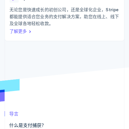
支付成功率优
Stripe Sigma
产品路线图
SaaS
化
自定义报告
Sessions 年度大会
无论您是快速成长的初创公司，还是全球化企业，Stripe
Link
Data Pipeline
招聘
都能提供适合您业务的支付解决方案，助您在线上、线下
加速结账
数据同步
资讯中心
资源
及全球各地轻松收款。
Stripe Press
按行业
了解更多
应用集成
AI 企业
代码示例
更多
创作者经济
开发者博客
联系
Product roadmap
游戏
API 状态
了解未来规划
酒店、旅游与休闲
联系销售
保险
Radar
成为合作伙伴
媒体与娱乐
欺诈防范
非营利组织
Atlas
专业服务
初创企业注册
公共部门
零售
Climate
碳移除
生态系统
导言
合作伙伴
Stripe App Marketplace
什么是支付捕获？
Stripe Sessions 2026