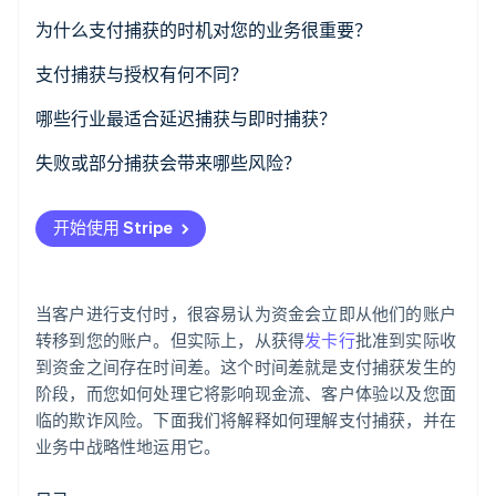
了解 Stripe 如何为 AI 构建经济基础设施。
为什么支付捕获的时机对您的业务很重要？
立即观看
现金流
支付捕获与授权有何不同？
灵活性
授权
哪些行业最适合延迟捕获与即时捕获？
风险管理
捕获
适用延迟捕获的场景
失败或部分捕获会带来哪些风险？
客户体验
何时适合立即捕获
预授权过期
开始使用 Stripe
部分捕获不完整
捕获尝试失败
当客户进行支付时，很容易认为资金会立即从他们的账户
管理错误
转移到您的账户。但实际上，从获得
发卡行
批准到实际收
到资金之间存在时间差。这个时间差就是支付捕获发生的
阶段，而您如何处理它将影响现金流、客户体验以及您面
临的欺诈风险。下面我们将解释如何理解支付捕获，并在
业务中战略性地运用它。