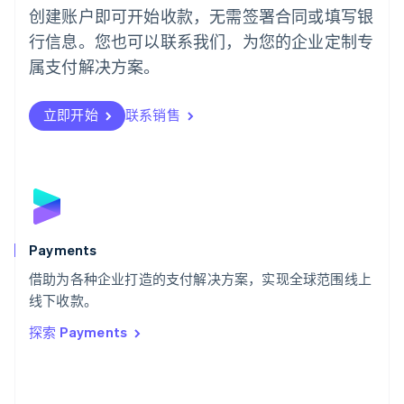
葡萄牙
创建账户即可开始收款，无需签署合同或填写银
Português
English
行信息。您也可以联系我们，为您的企业定制专
日本
日本語
English
属支付解决方案。
瑞典
Svenska
English
瑞士
立即开始
联系销售
Deutsch
Français
Italiano
English
塞浦路斯
English
斯洛伐克
English
斯洛文尼亚
English
Italiano
Payments
泰国
ไทย
English
借助为各种企业打造的支付解决方案，实现全球范围线上
希腊
线下收款。
English
探索 Payments
西班牙
Español
English
新加坡
English
简体中文