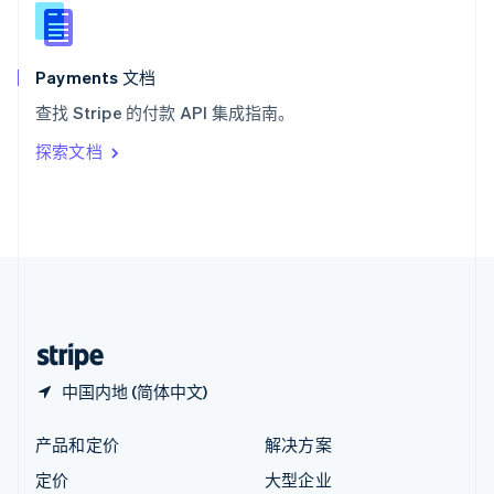
新西兰
English
匈牙利
English
Payments 文档
意大利
查找 Stripe 的付款 API 集成指南。
Italiano
English
印度
探索文档
English
英国
English
直布罗陀
English
中国内地
简体中文
English
中国香港特别行政区
English
简体中文
中国内地 (简体中文)
产品和定价
解决方案
定价
大型企业