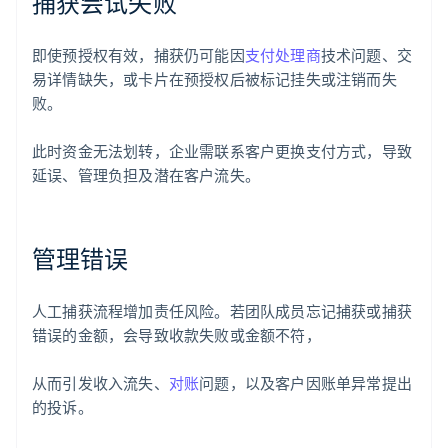
捕获尝试失败
即使预授权有效，捕获仍可能因
支付处理商
技术问题、交
易详情缺失，或卡片在预授权后被标记挂失或注销而失
败。
此时资金无法划转，企业需联系客户更换支付方式，导致
延误、管理负担及潜在客户流失。
管理错误
阿联酋
English
爱尔兰
人工捕获流程增加责任风险。若团队成员忘记捕获或捕获
English
爱沙尼亚
错误的金额，会导致收款失败或金额不符，
English
奥地利
从而引发收入流失、
对账
问题，以及客户因账单异常提出
Deutsch
English
的投诉。
澳大利亚
English