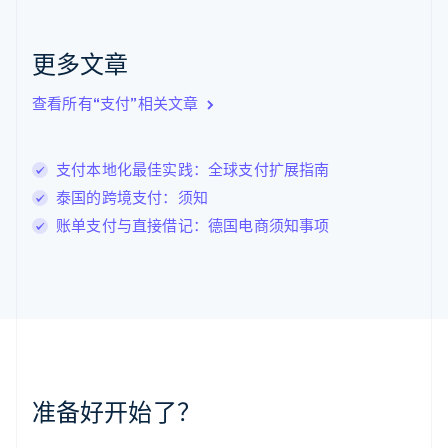
克罗地亚
English
Italiano
拉脱维亚
更多文章
English
立陶宛
查看所有“支付”相关文章
English
列支敦士登
Deutsch
English
卢森堡
支付本地化最佳实践：全球支付扩展指南
Français
Deutsch
English
泰国的跨境支付：须知
罗马尼亚
账单支付与直接借记：德国电商须知事项
English
马尔他
English
马来西亚
English
简体中文
美国
English
Español
简体中文
墨西哥
Español
English
准备好开始了？
挪威
English