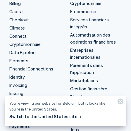
Billing
Cryptomonnaie
Capital
E-commerce
Checkout
Services financiers
intégrés
Climate
Automatisation des
Connect
opérations financières
Cryptomonnaie
Entreprises
Data Pipeline
internationales
Elements
Paiements dans
Financial Connections
l’application
Identity
Marketplaces
Invoicing
Gestion financière
Issuing
Plateformes
Link
You’re viewing our website for Belgium, but it looks like
SaaS
you’re in the United States.
Managed Payments
Entreprises d'IA
Switch to the United States site
Liens de paiement
Économie des créateurs
Payments
Jeux