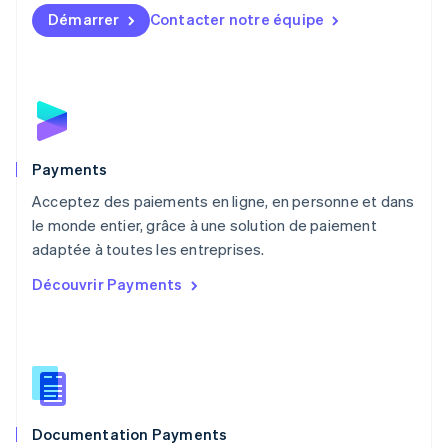
English
简体中文
Démarrer
Contacter notre équipe
Malte
English
Mexique
Español
English
Norvège
English
Nouvelle-Zélande
English
Payments
Pays-Bas
Acceptez des paiements en ligne, en personne et dans
Nederlands
English
le monde entier, grâce à une solution de paiement
Pologne
English
adaptée à toutes les entreprises.
Portugal
Découvrir Payments
Português
English
R.A.S. de Hong Kong, Chine
English
简体中文
République tchèque
English
Roumanie
English
Documentation Payments
Royaume-Uni