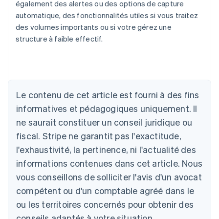
également des alertes ou des options de capture
automatique, des fonctionnalités utiles si vous traitez
des volumes importants ou si votre gérez une
structure à faible effectif.
Le contenu de cet article est fourni à des fins
Allemagne
Deutsch
English
informatives et pédagogiques uniquement. Il
Australie
ne saurait constituer un conseil juridique ou
English
Autriche
fiscal. Stripe ne garantit pas l'exactitude,
Deutsch
English
l'exhaustivité, la pertinence, ni l'actualité des
Belgique
informations contenues dans cet article. Nous
Nederlands
Français
Deutsch
English
Brésil
vous conseillons de solliciter l'avis d'un avocat
Português
English
compétent ou d'un comptable agréé dans le
Bulgarie
ou les territoires concernés pour obtenir des
English
Canada
conseils adaptés à votre situation.