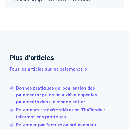
English
Français
Chine continentale
简体中文
English
Chypre
English
Croatie
English
Italiano
Danemark
English
Émirats arabes unis
Plus d'articles
English
Espagne
Tous les articles sur les paiements
Español
English
Estonie
English
Bonnes pratiques de localisation des
États-Unis
paiements : guide pour développer les
English
Español
简体中文
paiements dans le monde entier
Finlande
English
Svenska
Paiements transfrontières en Thaïlande :
France
informations pratiques
Français
English
Paiement par facture ou prélèvement
Gibraltar