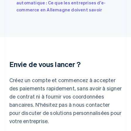
English
automatique : Ce que les entreprises d'e-
Grèce
commerce en Allemagne doivent savoir
English
Hongrie
English
Inde
English
Irlande
English
Italie
Italiano
English
Envie de vous lancer ?
Japon
日本語
English
Créez un compte et commencez à accepter
Lettonie
English
des paiements rapidement, sans avoir à signer
Liechtenstein
de contrat ni à fournir vos coordonnées
Deutsch
English
Lituanie
bancaires. N'hésitez pas à nous contacter
English
pour discuter de solutions personnalisées pour
Luxembourg
votre entreprise.
Français
Deutsch
English
Malaisie