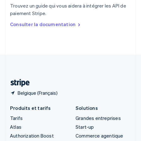
English
Trouvez un guide qui vous aidera à intégrer les API de
Singapour
paiement Stripe.
English
简体中文
Slovaquie
Consulter la documentation
English
Slovénie
English
Italiano
Suède
Svenska
English
Suisse
Deutsch
Français
Italiano
English
Thaïlande
ไทย
English
Belgique (Français)
Produits et tarifs
Solutions
Tarifs
Grandes entreprises
Atlas
Start-up
Authorization Boost
Commerce agentique