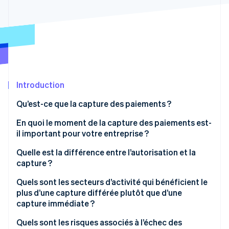
Découvrez les prochaines évolutions
Commerce en ligne
Radar
Prévention de la fraude
Écosystème
Atlas
Constitution de start-up
Partenaires
Climate
Stripe App Marketplace
Élimination du carbone
Introduction
Identity
Qu’est-ce que la capture des paiements ?
Vérification de l'identité
En quoi le moment de la capture des paiements est-
il important pour votre entreprise ?
Flux de trésorerie
Quelle est la différence entre l’autorisation et la
capture ?
Stripe Sessions 2026
Flexibilité
Découvrez comment Stripe construit l’infrastructure écono
Autorisation
Quels sont les secteurs d’activité qui bénéficient le
Regarder la vidéo
Gestion des risques
plus d’une capture différée plutôt que d’une
Capture
capture immédiate ?
Expérience client
Les cas où la capture différée est préférable
Quels sont les risques associés à l’échec des