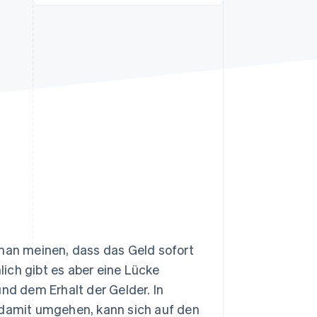
Stripe-Sessions 2026
Erfahren Sie, wie Stripe
Lösungen für die
Wirtschaftsinfrastruktur
für KI aufbaut.
Jetzt ansehen
an meinen, dass das Geld sofort
ich gibt es aber eine Lücke
nd dem Erhalt der Gelder. In
e damit umgehen, kann sich auf den