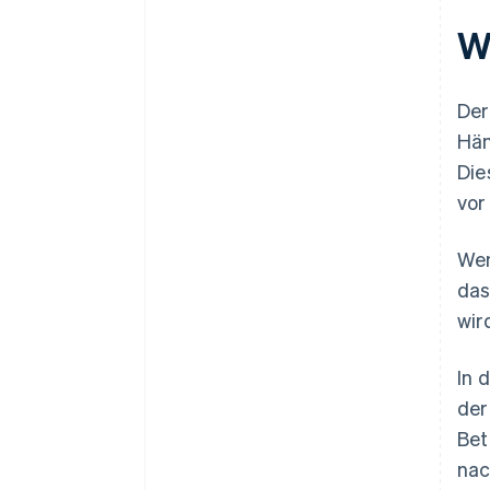
Administrative Fehler
W
Der
Hän
Die
vor
Wen
das
wir
In 
der
Bet
nac