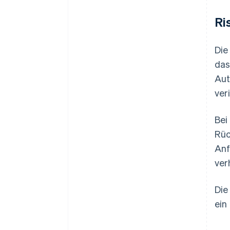
Ri
Die
das
Aut
ver
Bei
Rüc
Anf
ver
Die
ein