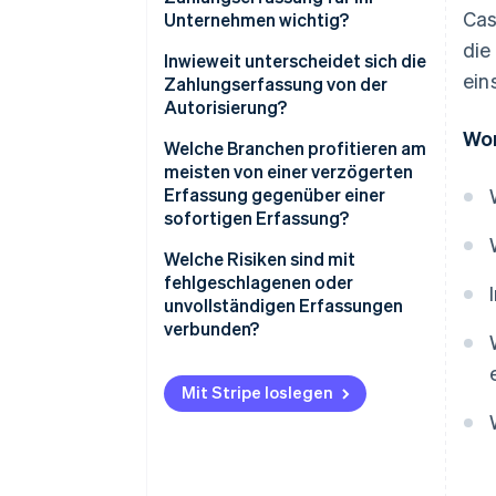
Cas
Unternehmen wichtig?
die
Liquidität
Inwieweit unterscheidet sich die
ein
Zahlungserfassung von der
Flexibilität
Autorisierung?
Wor
Risikomanagement
Autorisierung
Welche Branchen profitieren am
meisten von einer verzögerten
Kundenerlebnis
Erfassung
Erfassung gegenüber einer
sofortigen Erfassung?
Wann eine verzögerte
Welche Risiken sind mit
Erfassung sinnvoll ist
fehlgeschlagenen oder
unvollständigen Erfassungen
Wann eine sofortige Erfassung
verbunden?
sinnvoll ist
Abgelaufene Autorisierungen
Mit Stripe loslegen
Unvollständige Teilerfassungen
Fehlgeschlagene
Erfassungsversuche