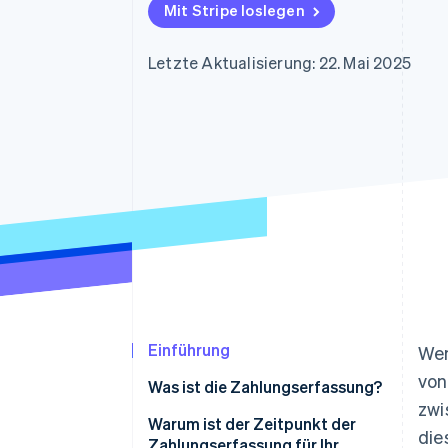
Optimierung der
Datensynchronisier
Mit Stripe loslegen
Autorisierungsraten
Link
Beschleunigter Bezahlvorgang
Letzte Aktualisierung: 22. Mai 2025
Financial Connections
Verbundene Finanzdaten
Einführung
Wen
von
Was ist die Zahlungserfassung?
zwi
Warum ist der Zeitpunkt der
die
Zahlungserfassung für Ihr