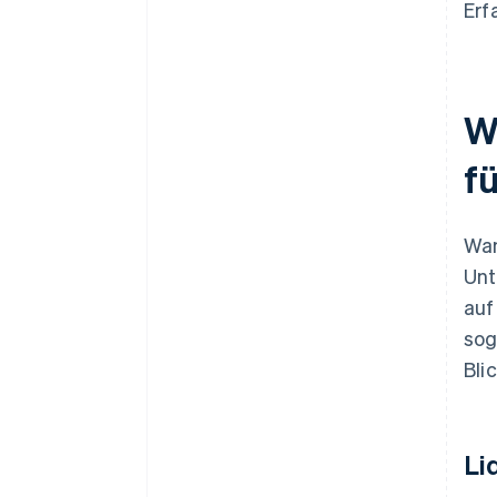
Erf
W
f
Wan
Unt
auf
sog
Blic
Li