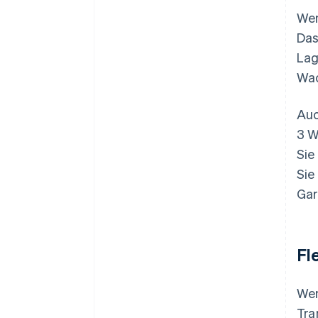
Wen
Das
Lag
Wac
Auc
3 W
Sie
Sie
Gar
Fle
Wen
Tra