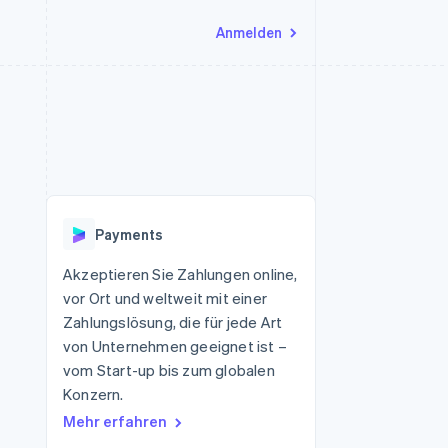
Anmelden
Ressourcen
Ecosystem
Kontakt
nd Marktplätze
Mehr
App-Integrationen
Partner
Sales-Team kontaktieren
Product roadmap
Code-Beispiele
Stripe App-Marktplatz
Partner werden
Ausblick
 Plattformen
Entwickler-Blog
 platforms
eit
API-Status
Radar
Betrugsprävention
eistungen
Payments
Atlas
onen
virtuelle Karten
Start-up-Gründung
Akzeptieren Sie Zahlungen online,
vor Ort und weltweit mit einer
Climate
CO₂-Entnahme
Zahlungslösung, die für jede Art
von Unternehmen geeignet ist –
Identity
Online-Identitätsprüfung
vom Start-up bis zum globalen
Konzern.
Mehr erfahren