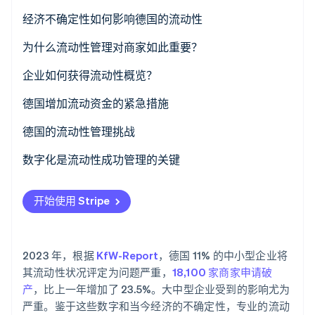
了解 Stripe 如何为 AI 构建经济基础设施。
什么是现金管理？
经济不确定性如何影响德国的流动性
立即观看
为什么流动性管理对商家如此重要？
企业如何获得流动性概览？
积极流动性管理
德国增加流动资金的紧急措施
高级无息贷款方案：包括长远观点
德国的流动性管理挑战
商家合作伙伴的支付实践
数字化是流动性成功管理的关键
复杂的税务结构
财务处理自动化
开始使用 Stripe
数字化程度不足
实时支付流程监控
行业特定波动
现金流预测
2023 年，根据
KfW-Report
，德国 11% 的中小型企业将
融资
欺诈预防和支付安全
其流动性状况评定为问题严重，
18,100 家商家申请破
产
，比上一年增加了 23.5%。大中型企业受到的影响尤为
资金来源
严重。鉴于这些数字和当今经济的不确定性，专业的流动