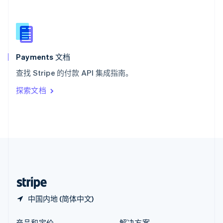
新加坡
English
简体中文
新西兰
English
匈牙利
English
Payments 文档
意大利
查找 Stripe 的付款 API 集成指南。
Italiano
English
印度
探索文档
English
英国
English
直布罗陀
English
中国内地
简体中文
English
中国香港特别行政区
English
简体中文
中国内地 (简体中文)
产品和定价
解决方案