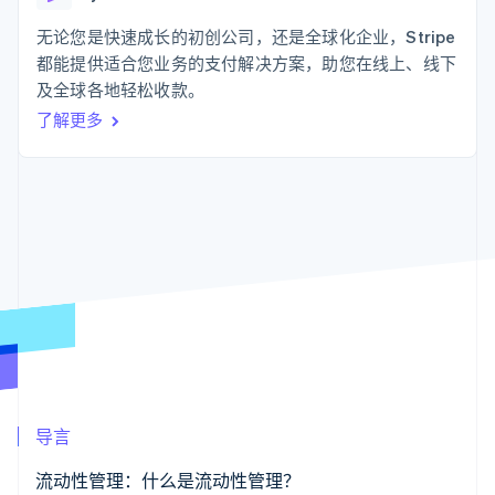
化
Stripe Sigma
产品路线图
SaaS
自定义报告
Link
Sessions 年度大会
无论您是快速成长的初创公司，还是全球化企业，Stripe
加速结账
Data Pipeline
招聘
都能提供适合您业务的支付解决方案，助您在线上、线下
数据同步
资源
新闻编辑室
及全球各地轻松收款。
Stripe Press
按行业
应用程序集成
了解更多
代码示例
AI 企业
开发者博客
更多
创作者经济
API 状态
联系
Product roadmap
游戏
了解未来规划
酒店、旅游与休闲
联系销售
保险
Radar
成为合作伙伴
媒体与娱乐
欺诈防范
非营利组织
Atlas
专业服务
初创企业注册
公共部门
零售
Climate
碳移除
生态系统
导言
合作伙伴
Stripe App Marketplace
流动性管理：什么是流动性管理？
Stripe Sessions 2026