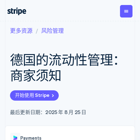
更多资源
风险管理
按企业阶段
文档
学习
支付
营收
资金管
平台
理
易市
大型企业
Stripe 文档
博客
Payments
Billing
初创企业
API 参考文档
客户案例
德国的流动性管理：
在线支付
经常性收入
Global
Conn
库与 SDK
指南
Payment links
Metronome
Payouts
Stripe Apps
按用量计费
平台
商家须知
无代码支付
Subscriptions
向第三
按应用场景
Checkout
方打款
支持
预构建支付界
订阅管理
指南
智能体商务
面
Invoicing
加密货币
获取支持
一次性或定期
Elements
开始使用 Stripe
电子商务
接受线上付款
管理支持方案
灵活的 UI 组件
账单
嵌入式金融
实施预建结账流程
专业服务
支付方式
Tax
财务自动化
构建平台或交易市场
最后更新日期：2025 年 8 月 25 日
Access to
销售税和增值
全球化企业
管理订阅
125+
税自动化
应用内支付
提供按用量计费
Authorization
Revenue
交易市场
发行稳定币支持的支付卡
Boost
Recognition
公司
资金管理
使用代理预配和管理服务
支付成功率优
会计自动化
Payments
平台