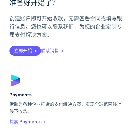
准备好开始了？
挪威
English
葡萄牙
创建账户即可开始收款，无需签署合同或填写银
Português
English
行信息。您也可以联系我们，为您的企业定制专
日本
日本語
English
属支付解决方案。
瑞典
Svenska
English
瑞士
立即开始
联系销售
Deutsch
Français
Italiano
English
塞浦路斯
English
斯洛伐克
English
斯洛文尼亚
English
Italiano
Payments
泰国
ไทย
English
借助为各种企业打造的支付解决方案，实现全球范围线上
希腊
线下收款。
English
探索 Payments
西班牙
Español
English