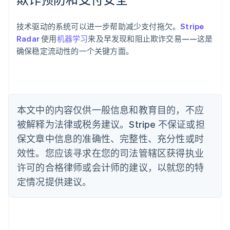
澳大利亚
English
巴西
技术驱动的系统可以进一步帮助减少支付拖欠。
Stripe
Português
English
Radar
使用
机器学习
来及早发现和阻止欺诈交易——这是
保加利亚
确保稳定流动性的一个关键方面。
English
比利时
Nederlands
Français
Deutsch
English
波兰
English
丹麦
本文中的内容仅供一般信息和教育目的，不应
English
被解释为法律或税务建议。Stripe 不保证或担
德国
保文章中信息的准确性、完整性、充分性或时
Deutsch
English
法国
效性。您应该寻求在您的司法管辖区获得执业
Français
English
许可的合格律师或会计师的建议，以就您的特
芬兰
定情况提供建议。
English
Svenska
荷兰
Nederlands
English
加拿大
English
Français