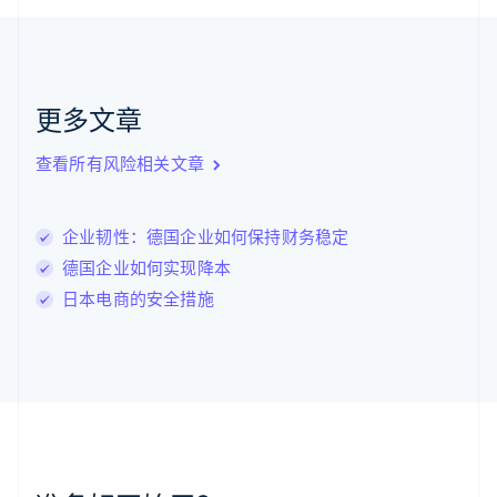
捷克
English
克罗地亚
English
Italiano
拉脱维亚
更多文章
English
立陶宛
查看所有风险相关文章
English
列支敦士登
Deutsch
English
卢森堡
企业韧性：德国企业如何保持财务稳定
Français
Deutsch
English
德国企业如何实现降本
罗马尼亚
日本电商的安全措施
English
马尔他
English
马来西亚
English
简体中文
美国
English
Español
简体中文
墨西哥
Español
English