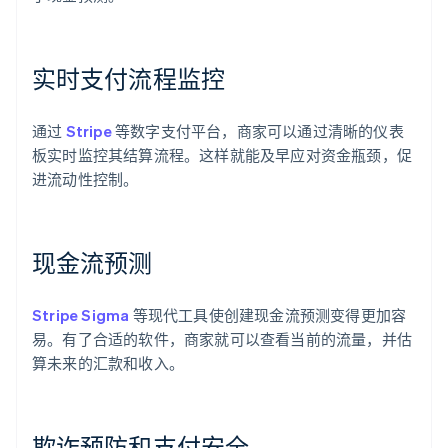
实时支付流程监控
通过
Stripe
等数字支付平台，商家可以通过清晰的仪表
板实时监控其结算流程。这样就能及早应对资金瓶颈，促
进流动性控制。
现金流预测
阿联酋
Stripe Sigma
等现代工具使创建现金流预测变得更加容
English
爱尔兰
易。有了合适的软件，商家就可以查看当前的流量，并估
English
算未来的汇款和收入。
爱沙尼亚
English
奥地利
Deutsch
English
欺诈预防和支付安全