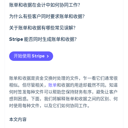
了解 Stripe 如何为 AI 构建经济基础设施。
账单和收据在会计中如何协同工作？
立即观看
对账
为什么有些客户同时要求账单和收据？
税务合规
满足内部会计系统需求
关于账单和收据有哪些常见误解？
财务趋势
满足税务和审计要求
收据是不必要的
Stripe 能否同时生成账单和收据？
争议解决
在共享财务责任中实现透明度
账单保证付款
使用 Stripe 开具账单
开始使用 Stripe
解决争议
数字支付使收据过时
使用 Stripe 生成收据
用于与其自身客户对接
账单和收据只对卖方有益
账单和收据是资金交换时处理的文件，乍一看它们通常很
收据只是给客户的
相似。但尽管相关，
账单
和收据的用途却截然不同。知道
何时签发每种文件可以帮助您保持财务有序，避免让客户
一旦签发了收据，交易就完成了
感到困惑。下面，我们将解释账单和收据之间的区别、何
时使用每种文件，以及它们如何协同工作。
账单不需要详细
纸质文件比数字文件好
本文内容