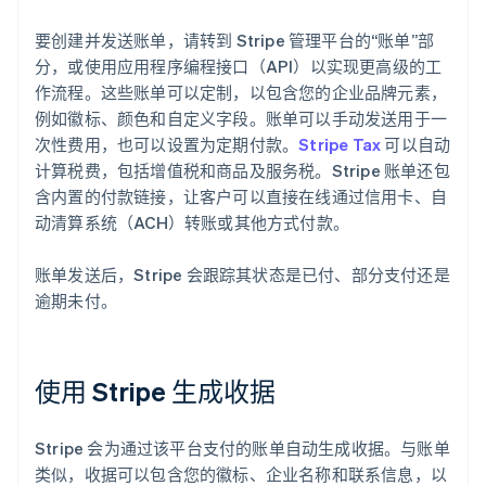
要创建并发送账单，请转到 Stripe 管理平台的“账单”部
分，或使用应用程序编程接口（API）以实现更高级的工
作流程。这些账单可以定制，以包含您的企业品牌元素，
例如徽标、颜色和自定义字段。账单可以手动发送用于一
次性费用，也可以设置为定期付款。
Stripe Tax
可以自动
计算税费，包括增值税和商品及服务税。Stripe 账单还包
含内置的付款链接，让客户可以直接在线通过信用卡、自
动清算系统（ACH）转账或其他方式付款。
账单发送后，Stripe 会跟踪其状态是已付、部分支付还是
阿联酋
逾期未付。
English
爱尔兰
English
爱沙尼亚
使用 Stripe 生成收据
English
奥地利
Deutsch
English
Stripe 会为通过该平台支付的账单自动生成收据。与账单
澳大利亚
类似，收据可以包含您的徽标、企业名称和联系信息，以
English