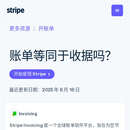
更多资源
开账单
按企业阶段
文档
学习
支付
营收
资金管
平台
理
易市
大型企业
Stripe 文档
博客
Payments
Billing
初创企业
API 参考文档
客户案例
账单等同于收据吗？
在线支付
经常性收入
Global
Conn
库与 SDK
指南
Payment links
Metronome
Payouts
Stripe Apps
按用量计费
平台
无代码支付
Subscriptions
向第三
按应用场景
Checkout
方打款
开始使用 Stripe
支持
预构建支付界
订阅管理
指南
智能体商务
面
Invoicing
加密货币
获取支持
一次性或定期
Elements
最近更新日期：2025 年 6 月 16 日
电子商务
接受线上付款
托管支持方案
灵活的 UI 组件
账单
嵌入式金融
实施预置结账流程
专业服务
支付方式
Tax
财务自动化
构建平台或交易市场
Access to
销售税和增值
全球化企业
管理订阅
125+
税自动化
应用内支付
提供按用量计费
Invoicing
Authorization
Revenue
交易市场
发行稳定币支持的支付卡
Boost
Recognition
公司
资金管理
通过智能体配置和管理服
Stripe Invoicing 是一个全球账单软件平台，旨在为您节
支付成功率优
会计自动化
平台
务