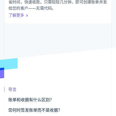
化
Stripe Sigma
省时间，快速收款。只需短短几分钟，即可创建账单并发
产品路线图
SaaS
自定义报告
Link
Sessions 年度大会
给您的客户——无需代码。
加速结账
Data Pipeline
招聘
了解更多
数据同步
资讯中心
资源
Stripe Press
按行业
应用集成
AI 企业
代码示例
更多
创作者经济
开发者博客
联系
Product roadmap
游戏
API 状态
了解未来规划
酒店、旅游与休闲
联系销售
保险
Radar
成为合作伙伴
媒体与娱乐
欺诈防范
非营利组织
Atlas
专业服务
初创企业注册
公共部门
零售
Climate
碳移除
导言
生态系统
账单和收据有什么区别？
合作伙伴
您何时签发账单而不是收据？
Stripe App Marketplace
Stripe Sessions 2026