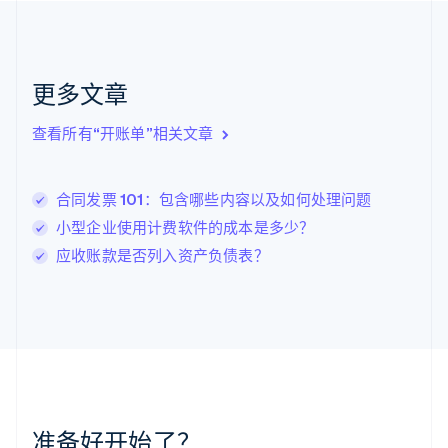
克罗地亚
English
Italiano
拉脱维亚
English
更多文章
立陶宛
English
列支敦士登
查看所有“开账单”相关文章
Deutsch
English
卢森堡
Français
Deutsch
English
合同发票 101：包含哪些内容以及如何处理问题
罗马尼亚
小型企业使用计费软件的成本是多少？
English
马尔他
应收账款是否列入资产负债表？
English
马来西亚
English
简体中文
美国
English
Español
简体中文
墨西哥
Español
English
挪威
准备好开始了？
English