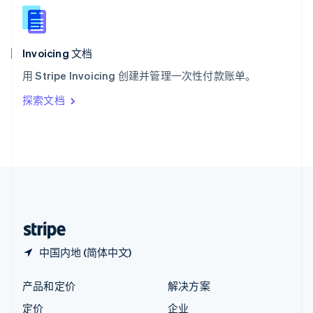
新西兰
English
匈牙利
English
Invoicing 文档
意大利
用 Stripe Invoicing 创建并管理一次性付款账单。
Italiano
English
印度
探索文档
English
英国
English
直布罗陀
English
中国内地
简体中文
English
中国香港特别行政区
English
简体中文
中国内地 (简体中文)
产品和定价
解决方案
定价
企业