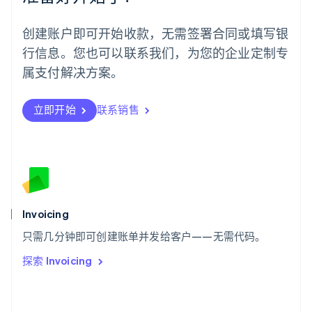
葡萄牙
Português
English
创建账户即可开始收款，无需签署合同或填写银
日本
行信息。您也可以联系我们，为您的企业定制专
日本語
English
瑞典
属支付解决方案。
Svenska
English
瑞士
Deutsch
Français
Italiano
English
立即开始
联系销售
塞浦路斯
English
斯洛伐克
English
斯洛文尼亚
English
Italiano
泰国
Invoicing
ไทย
English
希腊
只需几分钟即可创建账单并发给客户——无需代码。
English
探索 Invoicing
西班牙
Español
English
新加坡
English
简体中文