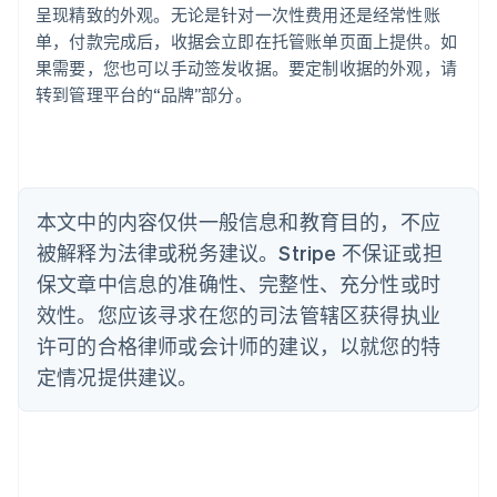
巴西
呈现精致的外观。无论是针对一次性费用还是经常性账
Português
English
单，付款完成后，收据会立即在托管账单页面上提供。如
保加利亚
果需要，您也可以手动签发收据。要定制收据的外观，请
English
转到管理平台的“品牌”部分。
比利时
Nederlands
Français
Deutsch
English
波兰
English
丹麦
English
本文中的内容仅供一般信息和教育目的，不应
德国
被解释为法律或税务建议。Stripe 不保证或担
Deutsch
English
法国
保文章中信息的准确性、完整性、充分性或时
Français
English
效性。您应该寻求在您的司法管辖区获得执业
芬兰
许可的合格律师或会计师的建议，以就您的特
English
Svenska
定情况提供建议。
荷兰
Nederlands
English
加拿大
English
Français
捷克
English