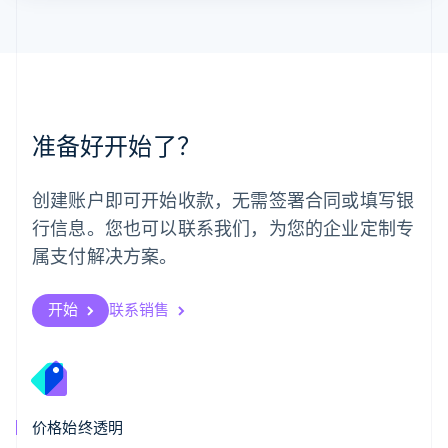
墨西哥
Español
English
挪威
English
葡萄牙
Português
English
准备好开始了？
日本
日本語
English
瑞典
创建账户即可开始收款，无需签署合同或填写银
Svenska
English
瑞士
行信息。您也可以联系我们，为您的企业定制专
Deutsch
Français
Italiano
English
属支付解决方案。
塞浦路斯
English
斯洛伐克
开始
联系销售
English
斯洛文尼亚
English
Italiano
泰国
ไทย
English
希腊
价格始终透明
English