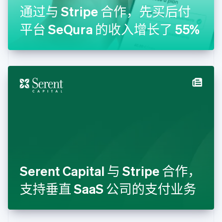
通过与 Stripe 合作，先买后付
加拿大
English
Français
平台 SeQura 的收入增长了 55%
捷克
English
克罗地亚
English
Italiano
拉脱维亚
English
立陶宛
English
列支敦士登
Deutsch
English
卢森堡
Français
Deutsch
English
罗马尼亚
English
Serent Capital 与 Stripe 合作，
马尔他
English
支持垂直 SaaS 公司的支付业务
马来西亚
English
简体中文
美国
English
Español
简体中文