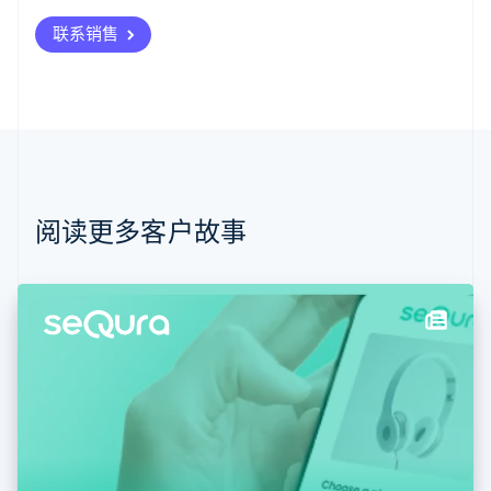
奥地利
联系销售
Deutsch
English
澳大利亚
English
巴西
Português
English
保加利亚
English
比利时
Nederlands
Français
Deutsch
English
阅读更多客户故事
波兰
English
丹麦
English
德国
Deutsch
English
法国
Français
English
芬兰
English
Svenska
荷兰
Nederlands
English