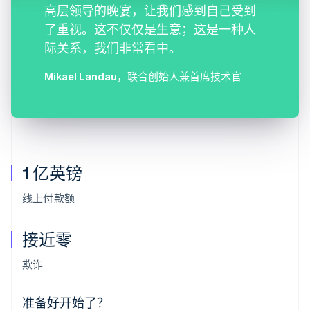
高层领导的晚宴，让我们感到自己受到
了重视。这不仅仅是生意；这是一种人
际关系，我们非常看中。
Mikael Landau
，联合创始人兼首席技术官
1 亿英镑
线上付款额
接近零
阿联酋
English
欺诈
爱尔兰
English
爱沙尼亚
准备好开始了？
English