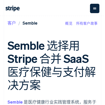
客户
Semble
概览
所有客户故事
按企业阶段
文档
学习
支付
营收
资金管
平台
理
易市
大型企业
Stripe 文档
博客
Payments
Billing
初创企业
API 参考文档
客户案例
Semble 选择用
在线支付
经常性收入
Global
Conn
库与 SDK
指南
Payment links
Metronome
Payouts
Stripe Apps
按用量计费
平台
Stripe 合并 SaaS
无代码支付
Subscriptions
向第三
按应用场景
Checkout
方打款
支持
预构建支付界
订阅管理
指南
智能体商务
医疗保健与支付解
面
Invoicing
加密货币
获取支持
一次性或定期
Elements
电子商务
接受线上付款
托管支持方案
灵活的 UI 组件
账单
嵌入式金融
实施预置结账流程
专业服务
决方案
支付方式
Tax
财务自动化
构建平台或交易市场
支持 125 种以
销售税和增值
全球化企业
管理订阅
上
税自动化
应用内支付
提供按用量计费
Authorization
Revenue
交易市场
发行稳定币支持的支付卡
Boost
Recognition
公司
资金管理
通过智能体配置和管理服
Semble
支付成功率优
是医疗健康行业实践管理系统，服务于
会计自动化
平台
务