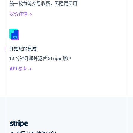
统一按每笔交易收费，无隐藏费用
西班牙
Español
English
定价详情
新加坡
English
简体中文
新西兰
English
匈牙利
English
开始您的集成
意大利
10 分钟开通并运营 Stripe 账户
Italiano
English
印度
API 参考
English
英国
English
直布罗陀
English
中国内地
简体中文
English
中国香港特别行政区
English
简体中文